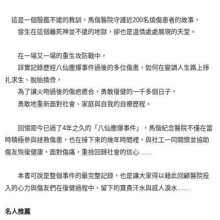
這是一個殷鑑不遠的教訓，馬偕醫院守護近200名燒傷患者的故事，
發生在這個離死神並不遠的地獄，卻也是溫情處處展現的天堂。
在一場又一場的重生攻防戰中，
詳實記錄歷經八仙塵爆事件過後的多位傷患，如何在變調人生路上掙
扎求生、脫胎換骨，
為了讓火吻過後的傷疤癒合，勇敢復健的一千多個日子，
勇敢地重新面對社會、家庭與自我的自療歷程。
回憶距今已過了4年之久的「八仙塵爆事件」，馬偕紀念醫院不僅在當
時積極參與拯救傷患，也在接下來的幾年時間裡，與社工一同關懷並協助
傷友恢復健康，面對傷痛，重拾回歸社會的信心……
本書可說是整個事件的最完整記錄，也是讓大家得以藉此回顧醫院投
入的心力與傷友們在復健過程中，留下的寶貴汗水與感人淚水……
名人推薦