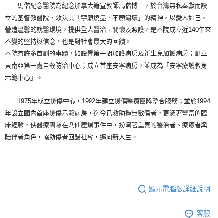
馬偕紀念醫院為紀念加拿大籍宣教師馬偕博士，於台灣無私奉獻而設
立的基督教醫院，效法其「寧願燒盡，不願鏽壞」的精神，以愛人如己，
營造溫馨的就醫環境，提供全人醫治、關懷及照護，是本院成立近140年來
不變的堅持與信念，也是對社會最大的回饋。
本院有許多首創的事蹟，如設置第一間加護病房及新生兒加護病房；創立
東南亞第一處自殺防治中心；成立首座安寧病房，並成為「安寧療護教育
示範中心」。
1975年成立燙傷中心，1992年建立燙傷醫療團隊整合服務；並於1994
年設立國內首座燙傷示範病房，迄今已救助過無數傷者，更憑著豐富的臨
床經驗，使醫療團隊在八仙塵爆事件中，扮演著重要的醫治者、療癒者與
陪伴者角色，協助傷者回歸社會，邁向新人生。
顯示電腦版詳細說明
客服