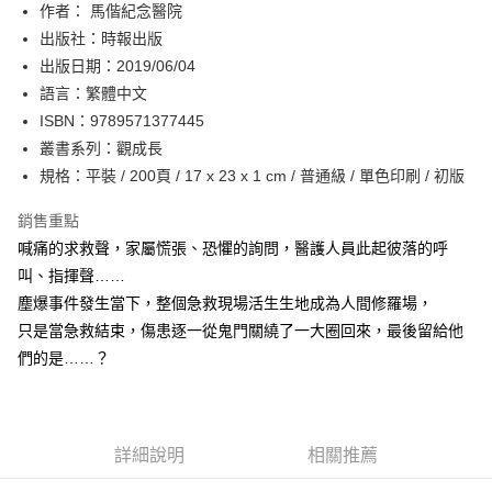
作者： 馬偕紀念醫院
付款後全家取貨
出版社：時報出版
每筆NT$60，滿NT$499(含以上)免運費
出版日期：2019/06/04
付款後7-11取貨
語言：繁體中文
每筆NT$60，滿NT$499(含以上)免運費
ISBN：9789571377445
叢書系列：觀成長
宅配
規格：平裝 / 200頁 / 17 x 23 x 1 cm / 普通級 / 單色印刷 / 初版
每筆NT$100，滿NT$499(含以上)免運費
銷售重點
喊痛的求救聲，家屬慌張、恐懼的詢問，醫護人員此起彼落的呼
叫、指揮聲……
塵爆事件發生當下，整個急救現場活生生地成為人間修羅場，
只是當急救結束，傷患逐一從鬼門關繞了一大圈回來，最後留給他
們的是……？
詳細說明
相關推薦