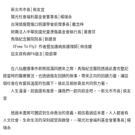
新北市市長│侯友宜
陽光社會福利基金會董事長│楊瑞永
台灣燒傷暨傷口照護學會前理事長│戴念梓
財團法人中華民國兒童燙傷基金會執行長│黃惠芬
馬偕紀念醫院院長│劉建良
《Free To Fly》作者暨加護病房護理師│林佳嬡
這女孩有病Fb版主│歐庭華
在八仙塵爆事件即將屆滿四週年之際，馬偕紀念醫院透過此書完整記
錄當時的醫療實況，也透過傷友回歸的故事，帶來正向的回饋力量，讓這
個社會在有愛與溫度的包圍下，彼此互相依靠並共同努力著。
人生漫漫，前面還有風景，讓我們一起向前走吧。－新北市市長│侯友
宜
透過本書將可體認到生命救治的意義。相信看過這本書，人人都會有
人文社會、生命生活的深刻感受與啟發。－陽光社會福利基金會董事長│楊
瑞永