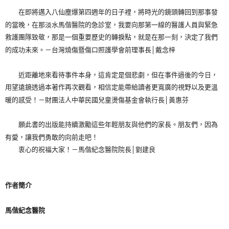
在即將邁入八仙塵爆第四週年的日子裡，將時光的鏡頭轉回到那事發
的當晚，在那淡水馬偕醫院的急診室，我要向那第一線的醫護人員與緊急
救護團隊致敬，那是一個重要歷史的轉捩點，就是在那一刻，決定了我們
的成功未來。－台灣燒傷暨傷口照護學會前理事長│戴念梓
近距離地來看待事件本身，這肯定是個悲劇，但在事件過後的今日，
用望遠鏡透過本著作再次觀看，相信定能帶給讀者更寬廣的視野以及更溫
暖的感受！－財團法人中華民國兒童燙傷基金會執行長│黃惠芬
願此書的出版能持續激勵這些年輕朋友與他們的家長。朋友們，因為
有愛，讓我們勇敢的向前走吧！
衷心的祝福大家！－馬偕紀念醫院院長│劉建良
作者簡介
馬偕紀念醫院