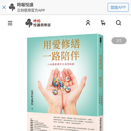
時報悅讀
開啟APP
立刻使用官方APP
0
1
/
1