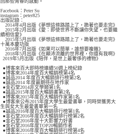
回那些青春的感動。
Facebook：Peter Su
instagram：peter825
出版記錄：
2014年4月出版《夢想這條路踏上了，跪著也要走完》
2015年2月出版《愛：即使世界不斷讓你失望，也要繼
續相信愛》
2015年5月出版《夢想這條路踏上了，跪著也要走完》
十萬本慶功版
2016年7月出版《如果可以簡單，誰想要複雜》
2018年5月出版《在顛沛流離的世界裡，你還有我啊》
2019年5月出版《陪伴，是世上最奢侈的禮物》
●博客來百大即時榜連續50週上榜紀錄
●博客來2014年度百大暢銷榜第4名
●誠品2014 年度百大暢銷排行榜第2名
●誠品2014 年度最期待在地作家
●金石堂2014非文學類第1名
●誠品2015年度百大暢銷書第2名
●博客來2015年度百大暢銷作家第1名
●博客來公布2015年度大學生最愛書單，同時榮獲男大
生與女大生最愛書單第一名
●誠品2016年度百大暢銷排行榜第1名
●金石堂2016年度百大暢銷排行榜第2名
●金石堂2016年度十大影響力好書
●金石堂2016年度TOP20暢銷作者
●博客來2016年度百大暢銷排行榜第4名