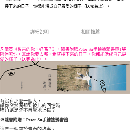
接下來的日子，你都能活成自己最愛的樣子（送完為止）。
每筆NT$60，滿NT$499(含以上)免運費
付款後7-11取貨
每筆NT$60，滿NT$499(含以上)免運費
詳細說明
相關推薦
宅配
每筆NT$100，滿NT$499(含以上)免運費
凡購買《後來的你，好嗎？》，隨書附贈Peter Su手繪塗鴉書籤1張
陪伴著你，無論你要去哪，希望接下來的日子，你都能活成自己最
愛的樣子（送完為止）。
有沒有那麼一個人，
讓你突然間想到彼此的回憶時，
嘴角還是會不自覺地上揚？
※隨書附贈：Peter Su手繪塗鴉書籤
這是一個關於青春的故事。