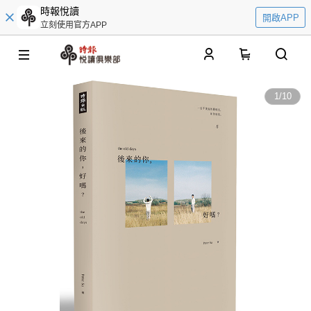
時報悅讀
開啟APP
立刻使用官方APP
0
1
/
10