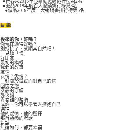
●博客來2016年心靈勵志類排行榜第2名
●誠品2018年度百大暢銷排行榜第8名
●誠品2019年度十大暢銷書排行榜第5名
目 錄
後來的你，好嗎？
你現在過得好嗎？
別抵抗了，就順其自然吧！
一見鍾「情」
好朋友
最初的模樣
我們的故事
友情
友情？愛情？
一封關於誠實面對自己的信
回憶之旅
安靜的守護
導火線
青春裡的漣漪
或許，你可以學著去擁抱自己
選擇
他的感情，他的選擇
那首熟悉的老歌
對話
無論如何，都要幸福