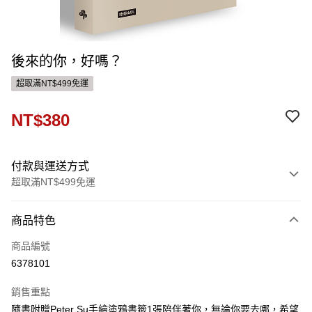
後來的你，好嗎？
超取滿NT$499免運
NT$380
付款與運送方式
超取滿NT$499免運
付款方式
商品特色
信用卡一次付款
商品編號
ATM付款
6378101
運送方式
銷售重點
隨書附贈Peter Su手繪塗鴉書籤1張陪伴著你，無論你要去哪，希望
付款後全家取貨