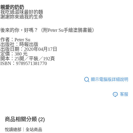
親愛的奶奶
我吃過滋味最好的麵
謝謝妳來過我的生命
後來的你，好嗎？（附Peter Su手繪塗鴉書籤）
作者：Peter Su
出版社：時報出版
出版日期：2020年04月17日
定價：380 元
開本：25開／平裝／192頁
ISBN：9789571381770
顯示電腦版詳細說明
客服
商品相關分類 (2)
悅讀總部｜全站商品