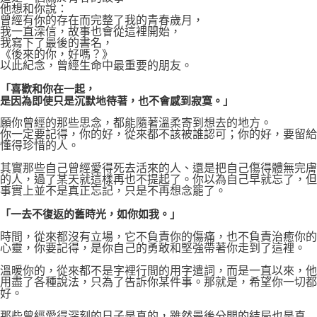
他想和你說：
曾經有你的存在而完整了我的青春歲月，
我一直深信，故事也會從這裡開始，
我寫下了最後的書名，
《後來的你，好嗎？》
以此紀念，曾經生命中最重要的朋友。
「喜歡和你在一起，
是因為即使只是沉默地待著，也不會感到寂寞。」
願你曾經的那些思念，都能隨著溫柔寄到想去的地方。
你一定要記得，你的好，從來都不該被誰認可；你的好，要留給
懂得珍惜的人。
其實那些自己曾經愛得死去活來的人、還是把自己傷得體無完膚
的人，過了某天就這樣再也不提起了。你以為自己早就忘了，但
事實上並不是真正忘記，只是不再想念罷了。
「一去不復返的舊時光，如你如我。」
時間，從來都沒有立場，它不負責你的傷痛，也不負責治癒你的
心靈，你要記得，是你自己的勇敢和堅強帶著你走到了這裡。
溫暖你的，從來都不是字裡行間的用字遣詞，而是一直以來，他
用盡了各種說法，只為了告訴你某件事。那就是，希望你一切都
好。
那些曾經愛得深刻的日子是真的，雖然最後分開的結局也是真