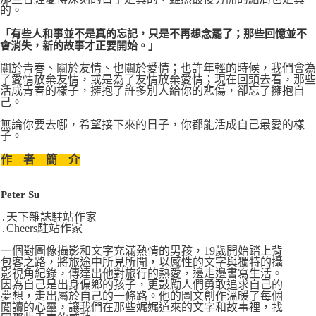
的。
「有些人和事並不是真的忘記，只是不再想念罷了；那些回憶並不
會消失，新的故事才正要開始。」
關於青春、關於友情、也關於愛情；也許年輕的時候，我們會為
了愛情放棄友情，或是為了友情放棄愛情；現在回頭去看，那些
活成青春的樣子，擁抱了許多別人給你的悲傷，卻忘了擁抱自
己。
無論你要去哪，希望接下來的日子，你都能活成自己最愛的樣
子。
作 者 簡 介
Peter Su
․天下雜誌駐站作家
․Cheers駐站作家
一個對圖像攝影和文字充滿熱情的男孩，19歲開始踏上背
包客之路，將旅途中所見所聞，以感性的文字與獨特的攝
影視角紀錄，傳達出他對旅行的熱愛，邊走邊書寫生活。
因為自己是出身偏鄉的孩子，更鼓勵人們勇敢追求自己的
夢想，走出屬於自己的一條路。他的圖文創作溫暖了每個
閱讀的心靈，讓我們在那些娓娓道來的文字和故事裡，找