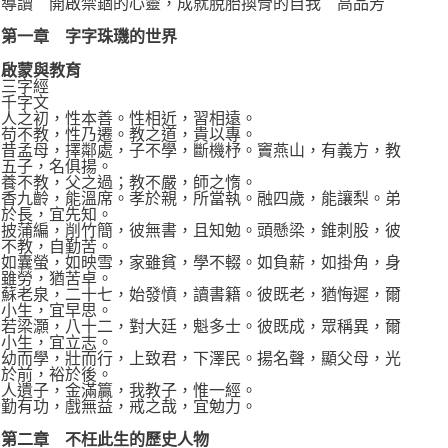
導讀 開啟禁錮的心靈，成就脫胎換骨的自我 高品芳
第一章 字字珠璣的世界
啟蒙與教育
三字經
千字文
人之初，性本善。性相近，習相遠。
苟不教，性乃遷。教之道，貴以專。
昔孟母，擇鄰處，子不學，斷機杼。竇燕山，有義方，教
五子，名俱揚。
養不教，父之過；教不嚴，師之惰。
香九齡，能溫席。孝於親，所當執。融四歲，能讓梨。弟
於長，宜先知。
披蒲編，削竹簡，彼無書，且知勉。頭懸梁，錐刺股，彼
不教，自勤苦。
如囊螢，如映雪，家雖貧，學不輟。如負薪，如掛角，身
雖勞，猶苦卓。
蘇老泉，二十七，始發憤，讀書籍。彼既老，猶悔遲，爾
小生，宜早思。
若梁灝，八十二，對大廷，魁多士。彼既成，眾稱異，爾
小生，宜立志。
幼而學，壯而行，上致君，下澤民。揚名聲，顯父母，光
於前，裕於後。
人遺子，金滿籯，我教子，惟一經。
勤有功，戲無益，戒之哉，宜勉力。
第二章 不枉此生的歷史人物