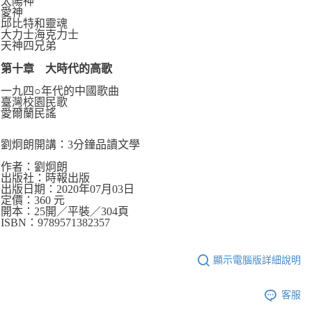
太陽神
愛神
邱比特和靈魂
大力士海克力士
天神四兄弟
第十章 大時代的高歌
一九四○年代的中國歌曲
臺灣校園民歌
愛爾蘭民謠
劉炯朗開講：3分鐘品讀文學
作者：劉炯朗
出版社：時報出版
出版日期：2020年07月03日
定價：360 元
開本：25開／平裝／304頁
ISBN：9789571382357
顯示電腦版詳細說明
客服