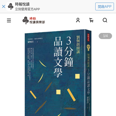
時報悅讀
開啟APP
立刻使用官方APP
0
1
/
4