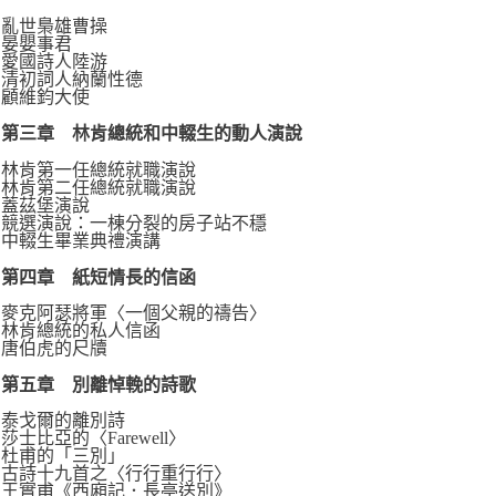
亂世梟雄曹操
晏嬰事君
愛國詩人陸游
清初詞人納蘭性德
顧維鈞大使
第三章 林肯總統和中輟生的動人演說
林肯第一任總統就職演說
林肯第二任總統就職演說
蓋茲堡演說
競選演說：一棟分裂的房子站不穩
中輟生畢業典禮演講
第四章 紙短情長的信函
麥克阿瑟將軍〈一個父親的禱告〉
林肯總統的私人信函
唐伯虎的尺牘
第五章 別離悼輓的詩歌
泰戈爾的離別詩
莎士比亞的〈Farewell〉
杜甫的「三別」
古詩十九首之〈行行重行行〉
王實甫《西廂記．長亭送別》