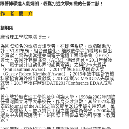
跟著博學達人劉炯朗，輕鬆打通文學知識的任督二脈！
作 者 簡 介
劉炯朗
麻省理工學院電腦博士。
為國際知名的電腦資訊學者，在即時系統、電腦輔助設
計、VLSI布局、組合最佳化、離散數學等領域均有傑出
之貢獻。曾先後當選美國電子電機工程師學會（IEEE）
會士、美國計算機協會（ACM）傑出會員。2011年榮獲
有「電子設計自動化界的諾貝爾獎」之稱的卡夫曼獎
（Phil Kaufman Award）；2014年獲IEEE基爾霍夫獎
（Gustav Robert Kirchhoff Award）；2015年獲中國計算機
科學協會海外傑出貢獻獎；2016年獲ACM/SIGDA先驅成
就獎；2017年獲得歐洲DATE2017Conference EDAA成就
獎。
曾任教於麻省理工學院及伊利諾大學，1998至2002年間擔
任臺灣國立清華大學校長，作育英才無數。其於1973年發
表於Journal of the ACM之論文截至2015年被引用超過一萬
次，影響極大。並以資訊工程之國際學術聲望，2000年獲
選為中央研究院院士，是國際上聲譽卓著的科學家、教育
家。