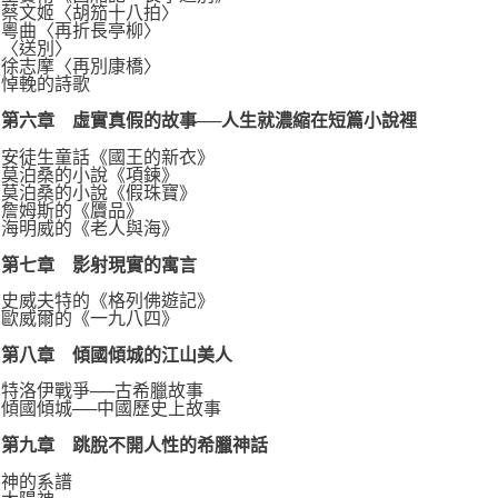
蔡文姬〈胡笳十八拍〉
粵曲〈再折長亭柳〉
〈送別〉
徐志摩〈再別康橋〉
悼輓的詩歌
第六章 虛實真假的故事──人生就濃縮在短篇小說裡
安徒生童話《國王的新衣》
莫泊桑的小說《項鍊》
莫泊桑的小說《假珠寶》
詹姆斯的《贗品》
海明威的《老人與海》
第七章 影射現實的寓言
史威夫特的《格列佛遊記》
歐威爾的《一九八四》
第八章 傾國傾城的江山美人
特洛伊戰爭──古希臘故事
傾國傾城──中國歷史上故事
第九章 跳脫不開人性的希臘神話
神的系譜