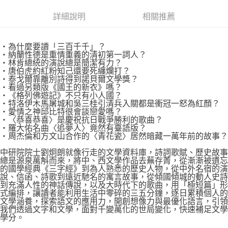
付款後全家取貨
詳細說明
相關推薦
每筆NT$60，滿NT$499(含以上)免運費
付款後7-11取貨
‧為什麼要讀「三百千千」？
每筆NT$60，滿NT$499(含以上)免運費
‧納蘭性德是重情重義的清初第一詞人？
‧林肯總統的演說總是簡潔有力？
‧唐伯虎約紅粉知己還要死纏爛打？
宅配
‧泰戈爾靠離別詩得到諾貝爾文學獎？
每筆NT$100，滿NT$499(含以上)免運費
‧看過另類版《國王的新衣》嗎？
‧《格列佛遊記》不只有小人國？
‧特洛伊木馬屠城和吳三桂引清兵入關都是衝冠一怒為紅顏？
‧愛情之神邱比特很會談戀愛嗎？
‧〈恭喜恭喜〉是慶祝抗日戰爭勝利的歌曲？
‧羅大佑名曲〈追夢人〉竟然有臺語版？
‧周杰倫和方文山合作的〈青花瓷〉居然暗藏一萬年前的故事？
中研院院士劉炯朗就像行走的文學資料庫，詩詞歌賦、歷史故事
總是源泉萬斛而來，將中、西文學作品去蕪存菁，從漸漸被遺忘
的國學經典《三字經》到為人熟悉的歷史人物，從中外名宿的演
說、信函、詩歌到遠近馳名的寓言故事，從傾國傾城的動人史詩
到充滿人性的神話傳說，以及大時代下的歌曲，用「極短篇」形
式編排，讓讀者能利用生活中零碎的三五分鐘，逐日累積個人的
文學涵養，探索語文的應用力，開創想像力與最優化語言，引領
我們透過文字和文學，面對千變萬化的世局變化，快速補足文學
學分。