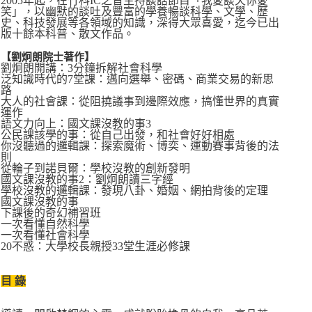
2005年起，在竹科IC之音主持談話節目「我愛談天你愛
笑」，以幽默的談吐及豐富的學養暢談科學、文學、歷
史、科技發展等各領域的知識，深得大眾喜愛，迄今已出
版十餘本科普、散文作品。
【劉炯朗院士著作】
劉炯朗開講：3分鐘拆解社會科學
泛知識時代的7堂課：邁向選舉、密碼、商業交易的新思
路
大人的社會課：從阻撓議事到邊際效應，搞懂世界的真實
運作
語文力向上：國文課沒教的事3
公民課該學的事：從自己出發，和社會好好相處
你沒聽過的邏輯課：探索魔術、博奕、運動賽事背後的法
則
從輪子到諾貝爾：學校沒教的創新發明
國文課沒教的事2：劉炯朗讀三字經
學校沒教的邏輯課：發現八卦、婚姻、網拍背後的定理
國文課沒教的事
下課後的奇幻補習班
一次看懂自然科學
一次看懂社會科學
20不惑：大學校長親授33堂生涯必修課
目 錄