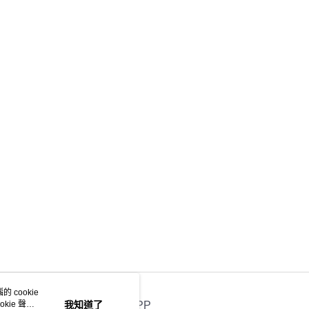
 cookie
kie 聲明
我知道了
官方APP