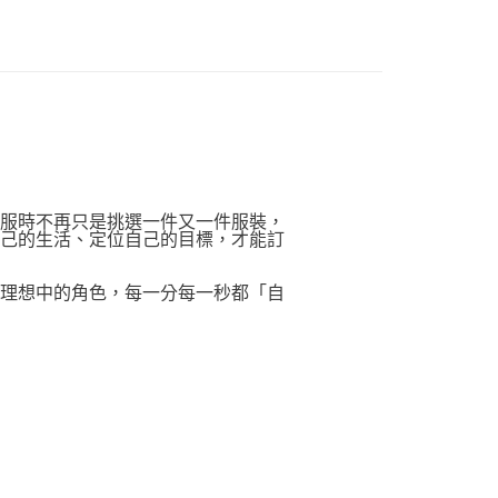
衣服時不再只是挑選一件又一件服裝，
自己的生活、定位自己的目標，才能訂
己理想中的角色，每一分每一秒都「自