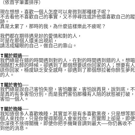
（依首字筆畫排序）
現在想想，喜歡一個人怎麼可以卑微到那種樣子呢？
不去看他不喜歡自己的事實，又不停尋找或許他還喜歡自己的蹤
跡。
真是太累了，那時的我，為什麼這樣樂此不疲呢？
我們都在期待遇見好的愛情和對的人，
可是在那個人還未出現前，
請活成耀眼的自己，做自己的靠山。
❣關於錯過──
我們總是在錯的時間遇到對的人，在對的時間遇到錯的人。想喝
個酩酊大醉的時候，卻遇到了那個想要送你回家的人；想要有人
送你回家，極度缺乏安全感時，卻遇到了那個想拉著你醉生夢死
的人。
❣關於害怕──
我們總是說自己害怕失戀，害怕離家，害怕說再見，說到底，不
是真的有多害怕分別，而是我們害怕那種有人陪的狀態被打破，
害怕一個人。
❣關於晚睡──
我知道很多人喜歡晚睡，其實並不是有多喜歡黑夜，只是想等那
個人來找你，只是你覺得那個人會來找你，而實際上卻是，即便
你深夜不捨得關機，即便你把手機聲音調到最大──你仍舊收不
到他的消息。