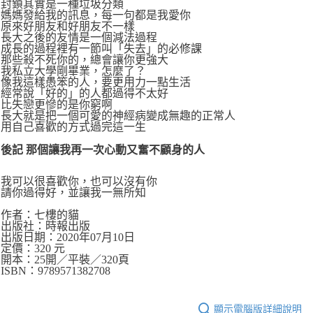
封鎖其實是一種垃圾分類
媽媽發給我的訊息，每一句都是我愛你
原來好朋友和好朋友不一樣
長大之後的友情是一個減法過程
成長的過程裡有一節叫「失去」的必修課
那些殺不死你的，總會讓你更強大
我私立大學剛畢業，怎麼了？
像我這樣愚笨的人，要更用力一點生活
經常說「好的」的人都過得不太好
比失戀更慘的是你窮啊
長大就是把一個可愛的神經病變成無趣的正常人
用自己喜歡的方式過完這一生
後記 那個讓我再一次心動又奮不顧身的人
我可以很喜歡你，也可以沒有你
請你過得好，並讓我一無所知
作者：七樓的貓
出版社：時報出版
出版日期：2020年07月10日
定價：320 元
開本：25開／平裝／320頁
ISBN：9789571382708
顯示電腦版詳細說明