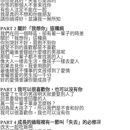
想你是真的，失望也是真的
你等的那個人不會來找你
有些人注定不能在一起
我是真的不想和你做朋友
請你過得好，並讓我一無所知
PART 2 關於「我想你」這種病
我們在同一個時區，卻有著一輩子的時差
關於「我想你」這種病
你別哭好不好，我抱不到你
感受不到的喜歡都是不喜歡
我們最後會嫁給什麼樣的男孩呢
那個「一輩子都不會找我的人」
像大人一樣去生活，像孩子一樣去愛人
如果去見你，我會用跑的
最後總是不懂事的女孩得到了愛情
會曬恩愛的男生加一千分
好的愛情會讓你變成孩子
PART 3 我可以很喜歡你，也可以沒有你
我愛了七年的男孩明天就要娶別人了
訊息要發給會回覆的人
萬一我一輩子單身怎麼辦？
因為是大孩子了，所以我們是不會和好的
我可以很喜歡你，我也可以沒有你
課
PART 4 成長的過程裡有一節叫「失去」的必修
改天一起吃飯啊