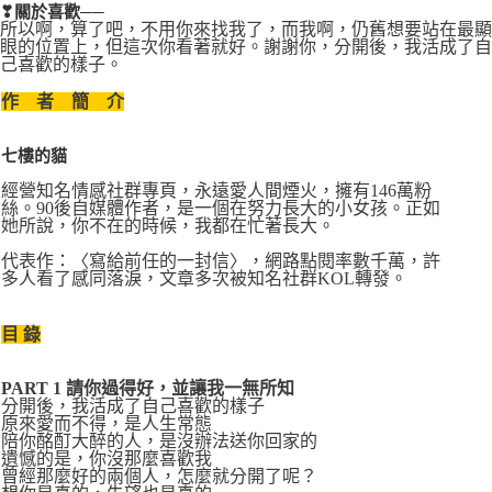
❣關於喜歡──
所以啊，算了吧，不用你來找我了，而我啊，仍舊想要站在最顯
眼的位置上，但這次你看著就好。謝謝你，分開後，我活成了自
己喜歡的樣子。
作 者 簡 介
七樓的貓
經營知名情感社群專頁，永遠愛人間煙火，擁有146萬粉
絲。90後自媒體作者，是一個在努力長大的小女孩。正如
她所說，你不在的時候，我都在忙著長大。
代表作：〈寫給前任的一封信〉，網路點閱率數千萬，許
多人看了感同落淚，文章多次被知名社群KOL轉發。
目 錄
PART 1 請你過得好，並讓我一無所知
分開後，我活成了自己喜歡的樣子
原來愛而不得，是人生常態
陪你酩酊大醉的人，是沒辦法送你回家的
遺憾的是，你沒那麼喜歡我
曾經那麼好的兩個人，怎麼就分開了呢？