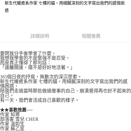
新生代暖癒系作家 七樓的貓，用細膩深刻的文字寫出我們的感情困
付款後全家取貨
惑
每筆NT$60，滿NT$499(含以上)免運費
付款後7-11取貨
每筆NT$60，滿NT$499(含以上)免運費
詳細說明
相關推薦
宅配
每筆NT$100，滿NT$499(含以上)免運費
要問我分手後學會了什麼，
我想我學會的不是堅強不是忍受，
而是真正懂得了那句話：
「誰離開誰，還不是好好地活著。」
365個日夜的抒寫，無數次的深沉思索。
新生代暖癒系作家 七樓的貓，用細膩深刻的文字寫出我們的感
情困惑，
陪我們走過當時那些做過傻事的自己、崩潰覺得再也好不起來的
自己。
有一天，我們會活成自己喜歡的樣子。
★★喜歡推薦──
作家 知寒
部落客 雪兒 CHER
作家 溫如生
作家 蘇乙笙