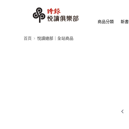
商品分類
新書
首頁
悅讀總部｜全站商品