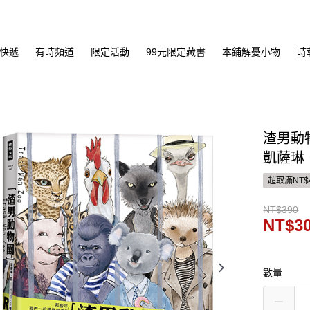
快遞
有時頻道
限定活動
99元限定藏書
本鋪解憂小物
時
渣男動
凱薩琳
超取滿NT$
NT$390
NT$3
數量