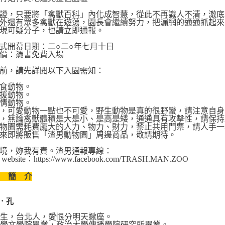
證，只要將「禽獸百科」內化成智慧，從此不再識人不清，澈底
外還有眾多禽獸在遊蕩，園長會繼續努力，把漏網的通通抓起來
現可疑分子，也請立即通報。
式開幕日期：二○二○年七月十日
價：憑書免費入場
前，請先詳閱以下入園需知：
食動物。
援動物。
情動物。
，可愛動物一點也不可愛，野生動物是真的很野蠻，請注意自身
，無論禽獸體積是大是小、是高是矮，通通具有攻擊性，請保持
物園需耗費龐大的人力、物力、財力，禁止共用門票，請人手一
來即將販售「渣男動物園」周邊商品，敬請期待。
境，妳我有責。渣男通報專線：
al website：https://www.facebook.com/TRASH.MAN.ZOO
者 簡 介
．孔
8年生，台北人，愛恨分明天蠍座。
大學文學院畢業，政治大學傳播學院研究所畢業。