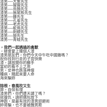
渣男──大象先生
渣男──猩猩先生
渣男──烏鴉先生
渣男──無尾熊先生
渣男──雞先生
渣男──孔雀先生
渣男──老虎先生
渣男──鴕鳥先生
渣男──刺蝟先生
渣男──狼先生
渣男──青蛙先生
年，我們一起遇過的禽獸
生，總會愛上幾個人渣
的渣男朋友們，你們今天中午吃中國雞嗎？
，祝你找到行走的子宮快樂
品渣，請放開你的髒手
您當初的看不上之恩
渣男，女神也跌落神壇
是種病，賤起來要人命
過海來騙妳
不除根，春風吹又生
無罪，自保有理
的渣男們，你們遭天譴了嗎？
仇就復仇，請把偶包放下
男神跑，是最有效的渣男迴避術
被帥哥騙，也不要被醜男欺