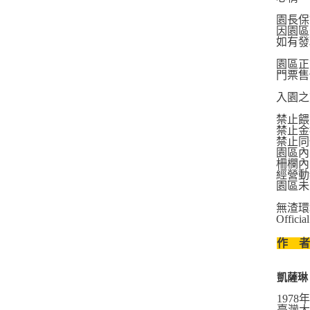
園長保
因園區
如有發
園區正
門票售
入園之
禁止餵
禁止金
禁止同
園區內
柵欄內
經營動
園區未
無渣環
Offici
作 
凱薩琳
197
臺灣