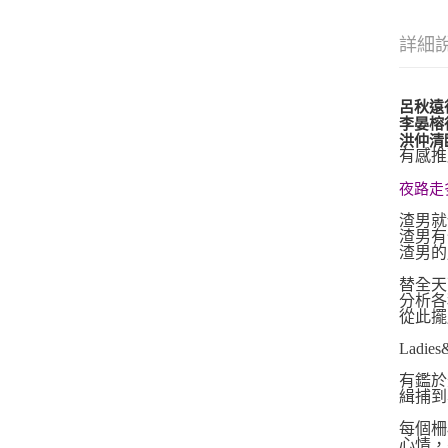
詳細
呂秋遠
李晏榕
洪仲清
有感推
夜路走
渣男就
渣男有
渣男的
替全天
分析各
從此擺
Lad
有鑑於
緝捕到
每個柵
心情，