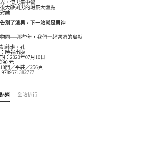
世界，渣男集中營
五後大齡剩男的瑕疵大盤點
相對論
 告別了渣男，下一站就是男神
物園──那些年，我們一起遇過的禽獸
：凱薩琳‧孔
社：時報出版
期：2020年07月10日
90 元
18開／平裝／256頁
9789571382777
熱銷
全站排行