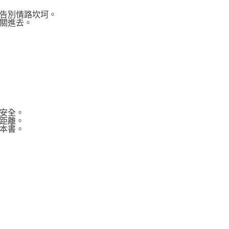
告別情路坎坷。
關進去。
安全。
距離。
本書。