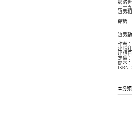
網路
三十
渣男
結語
渣男動
作者
出版
出版日
定價：3
開本：
ISBN：
本分類