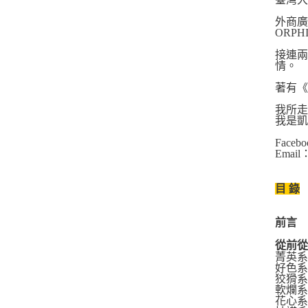
外商廣告
ORP
接連兩年
情。
著有
我所
我是
Facebo
Email：
目 錄
前言
從前
菁英系
好色系
狡猾系
軟爛系
花心系