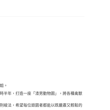
00，滿NT$499(含以上)免運費
小姐。
時半年，打造一座「渣男動物園」，將各種禽獸
刑峻法，希望每位遊園者都能以既嚴肅又輕鬆的