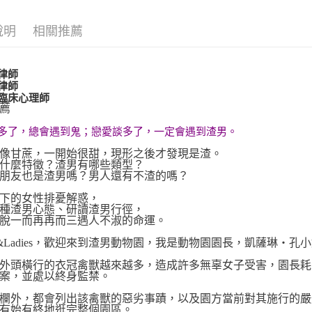
每筆NT$1
說明
相關推薦
律師
律師
臨床心理師
薦
多了，總會遇到鬼；戀愛談多了，一定會遇到渣男。
像甘蔗，一開始很甜，現形之後才發現是渣。
什麼特徵？渣男有哪些類型？
朋友也是渣男嗎？男人還有不渣的嗎？
下的女性排憂解惑，
種渣男心態、研讀渣男行徑，
脫一而再再而三遇人不淑的命運。
ies&Ladies，歡迎來到渣男動物園，我是動物園園長，凱薩琳‧孔
外頭橫行的衣冠禽獸越來越多，造成許多無辜女子受害，園長耗
案，並處以終身監禁。
欄外，都會列出該禽獸的惡劣事蹟，以及園方當前對其施行的嚴
有始有終地逛完整個園區。