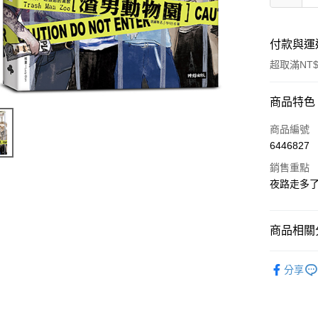
付款與運
超取滿NT$
付款方式
商品特色
信用卡一
商品編號
6446827
ATM付款
銷售重點
夜路走多
運送方式
付款後全
商品相關分
每筆NT$6
悅讀總部
分享
付款後7-1
每筆NT$6
宅配