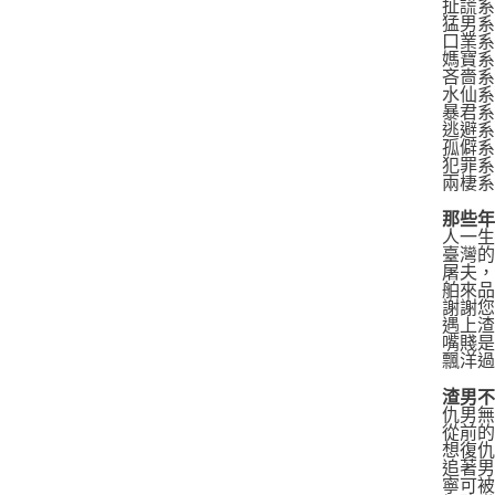
扯謊系
猛男系
口業系
媽寶系
吝嗇系
水仙系
暴君系
逃避系
孤僻系
犯罪系
兩棲系
那些
人一
臺灣
屠夫
舶來
謝謝
遇上
嘴賤
飄洋
渣男
仇男
從前
想復
追著
寧可