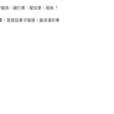
 出身，待過大型電商、銀行業、電信業，現為「
各出了一本書，是我這輩子做過，最浪漫的事