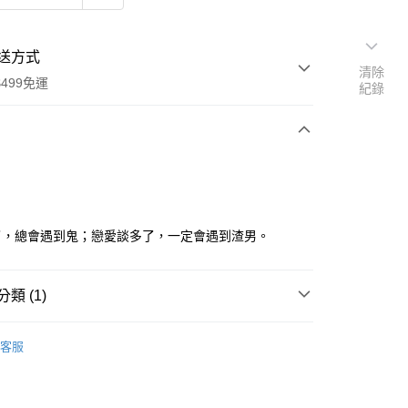
送方式
清除
499免運
紀錄
次付款
了，總會遇到鬼；戀愛談多了，一定會遇到渣男。
家取貨
類 (1)
0，滿NT$499(含以上)免運費
｜全站商品
客服
1取貨
0，滿NT$499(含以上)免運費