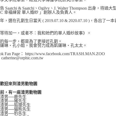
 Saatchi & Saatchi、Ogilvy、J. Walter Thompson
HIC 幸福練習 單人婚紗 」創辦人及負責人。
，選在孔劉生日當天 ( 2019.07.10 & 2020.07.10 )，
《等待加一，或者不：我和她們的單人婚紗故事》。
走的每一步，都是為了更接近孔劉。
凱薩琳‧孔小姐，我會努力成為凱薩琳‧孔太太。
ok Fan Page： https://www.facebook.com/TRASH.MAN.ZOO
catherine@orphic.com.tw
 歡迎來到渣男動物園
從前，有一座渣男動物園
渣男──鹿先生
渣男──豬先生
渣男──狐狸先生
渣男──貓熊先生
渣男──豹先生