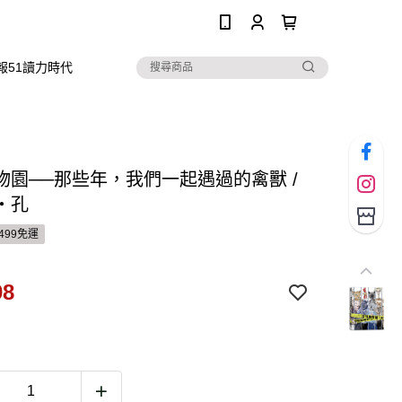
0
報51讀力時代
物園──那些年，我們一起遇過的禽獸 /
‧孔
499免運
08