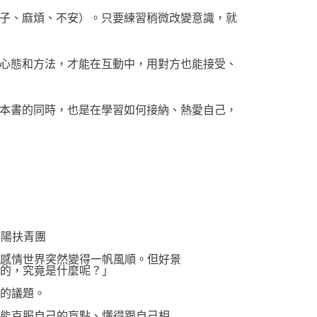
子、麻煩、不安）。只要練習稍微改變意識，就
心態和方法，才能在互動中，用對方也能接受、
本書的同時，也是在學習如何接納、熱愛自己，
華陽扶青團
，感情世界突然變得一帆風順。但好景
利的，究竟是什麼呢？」
關的議題。
要能克服自己的盲點、懂得跟自己相