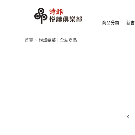
商品分類
新書
首頁
悅讀總部｜全站商品