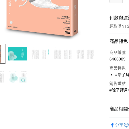
付款與運
超取滿NT$
付款方式
商品特色
信用卡一
商品編號
6466909
ATM付款
商品特色
#除了
運送方式
銷售重點
#除了拜
付款後全
每筆NT$6
商品相關分
付款後7-1
每筆NT$6
悅讀總部
分享
宅配