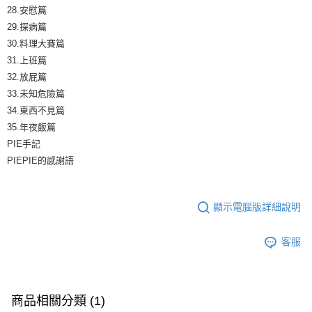
28.安慰篇
29.探病篇
30.料理大賽篇
31.上班篇
32.放屁篇
33.未知危險篇
34.東西不見篇
35.年夜飯篇
PIE手記
PIEPIE的感謝語
顯示電腦版詳細說明
客服
商品相關分類 (1)