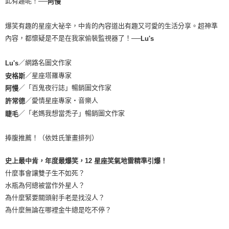
此有趣呢！──
阿慢
爆笑有趣的星座大祕辛，中肯的內容道出有趣又可愛的生活分享。超神準
內容，都懷疑是不是在我家偷裝監視器了！──
Lu's
／網路名圖文作家
Lu's
／星座塔羅專家
安格斯
／「百鬼夜行誌」暢銷圖文作家
阿慢
／愛情星座專家‧音樂人
許常德
／「老媽我想當禿子」暢銷圖文作家
睫毛
捧腹推薦！（依姓氏筆畫排列）
史上最中肯，年度最爆笑，12 星座笑氣地雷精準引爆！
什麼事會讓雙子生不如死？
水瓶為何總被當作外星人？
為什麼緊要關頭射手老是找沒人？
為什麼無論在哪裡金牛總是吃不停？