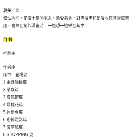
／文
夏美
個性內向，是個十足的宅女。熱愛美食，對畫漫畫和動漫收集非常感興
趣。喜歡在創作漫畫時，一邊想一邊樂在其中。
目 錄
推薦序
作者序
序章 登場篇
1.電話騷擾篇
2.菜蟲篇
3.母親節篇
4.爛桃花篇
5.運動會篇
6.恐怖電影篇
7.沒廁紙篇
8.SHOPPING 篇