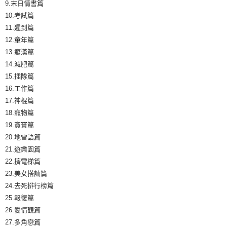
9.末日情書篇
10.考試篇
11.遲到篇
12.童年篇
13.癡漢篇
14.減肥篇
15.插隊篇
16.工作篇
17.神棍篇
18.寵物篇
19.寶寶篇
20.地雷語篇
21.遊樂園篇
22.擠電梯篇
23.美女搭訕篇
24.去死排行榜篇
25.報復篇
26.愛情觀篇
27.多角戀篇