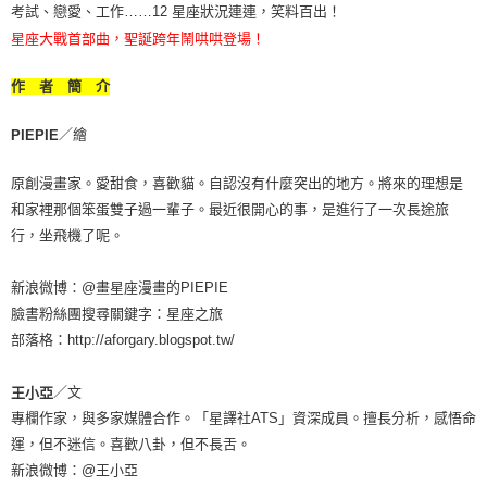
考試、戀愛、工作……12 星座狀況連連，笑料百出！
星座大戰首部曲，聖誕跨年鬧哄哄登場！
作 者 簡 介
／繪
PIEPIE
原創漫畫家。愛甜食，喜歡貓。自認沒有什麼突出的地方。將來的理想是
和家裡那個笨蛋雙子過一輩子。最近很開心的事，是進行了一次長途旅
行，坐飛機了呢。
新浪微博：@畫星座漫畫的PIEPIE
臉書粉絲團搜尋關鍵字：星座之旅
部落格：http://aforgary.blogspot.tw/
／文
王小亞
專欄作家，與多家媒體合作。「星譯社ATS」資深成員。擅長分析，感悟命
運，但不迷信。喜歡八卦，但不長舌。
新浪微博：@王小亞