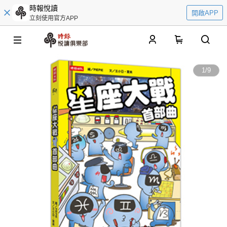
時報悅讀
開啟APP
立刻使用官方APP
0
1
/
9