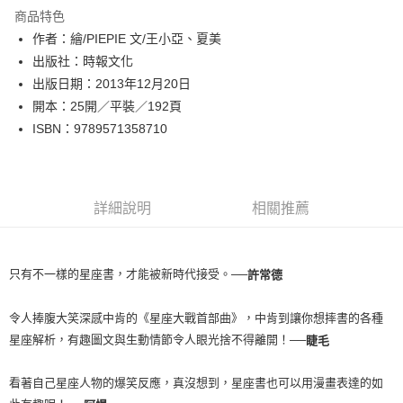
運送方式
商品特色
作者：繪/PIEPIE 文/王小亞、夏美
付款後全家取貨
出版社：時報文化
每筆NT$60，滿NT$499(含以上)免運費
出版日期：2013年12月20日
付款後7-11取貨
開本：25開／平裝／192頁
每筆NT$60，滿NT$499(含以上)免運費
ISBN：9789571358710
宅配
每筆NT$100，滿NT$499(含以上)免運費
詳細說明
相關推薦
只有不一樣的星座書，才能被新時代接受。──
許常德
令人捧腹大笑深感中肯的《星座大戰首部曲》，中肯到讓你想摔書的各種
星座解析，有趣圖文與生動情節令人眼光捨不得離開！──
睫毛
看著自己星座人物的爆笑反應，真沒想到，星座書也可以用漫畫表達的如