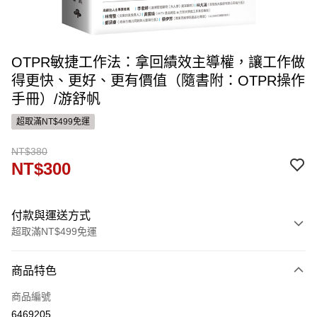
OTPR敏捷工作法：拿回績效主導權，讓工作做
得更快、更好、更有價值（隨書附：OTPR操作
手冊）/游舒帆
超取滿NT$499免運
NT$380
NT$300
付款與運送方式
超取滿NT$499免運
付款方式
商品特色
信用卡一次付款
商品編號
ATM付款
6469205