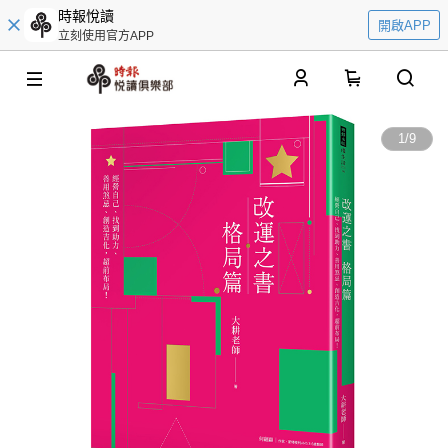
時報悅讀
開啟APP
立刻使用官方APP
0
1
/
9