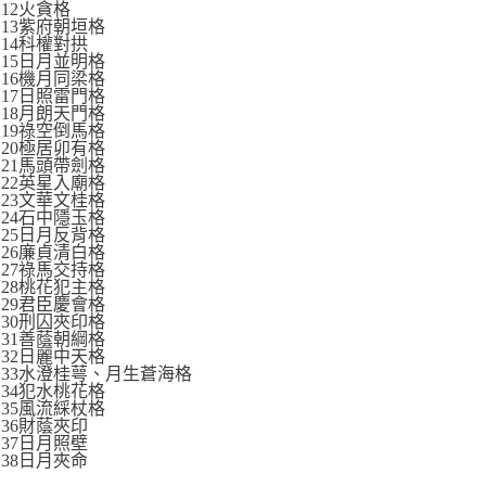
12火貪格
13紫府朝垣格
14科權對拱
15日月並明格
16機月同梁格
17日照雷門格
18月朗天門格
19祿空倒馬格
20極居卯有格
21馬頭帶劍格
22英星入廟格
23文華文桂格
24石中隱玉格
25日月反背格
26廉貞清白格
27祿馬交持格
28桃花犯主格
29君臣慶會格
30刑囚夾印格
31善蔭朝綱格
32日麗中天格
33水澄桂萼、月生蒼海格
34犯水桃花格
35風流綵杖格
36財蔭夾印
37日月照壁
38日月夾命