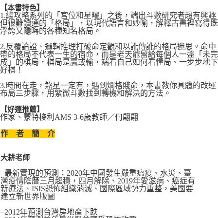
【本書特色】
1.繼攻略系列的「宮位和星曜」之後，端出斗數研究者超有興趣
但很難讀通的「格局」，以現代語言和妙喻，解釋古書裡寫得既
浮誇又隱晦的各種知名格局。
2.反覆論證、邏輯推理打破命定觀和以訛傳訛的格局迷思。命中
帶的格局不代表一生的宿命，而是老天爺留給每個人一盤「未完
成」的棋局，棋局是贏或輸，端看自己如何看懂局、一步步地下
好棋！
3.時間在走，煞星一定有，遇到爛格賤命，本書教你具體的改運
布局三步驟，用紫微斗數找到轉機和解決的方法。
【好運推薦】
作家、蒙特梭利AMS 3-6歲教師／何翩翩
作 者 簡 介
大耕老師
–最新實現的預測：2020年中國發生嚴重瘟疫、水災、臺
灣疫情陰曆三月趨穩，四月解除、2019年愛滋病、癌症有
新療法、ISIS恐怖組織消滅、國際區域勢力重整，美國要
建立新世界版圖
–2012年預測台灣房地產下跌