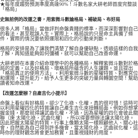
★每年度趨勢預測準度高達90%！斗數名家大耕老師首度完整談
「格局」
史無前例的改運之書，用紫微斗數論格局、補破局、布好局
很多人將「格局」當做評判命盤貴賤的標準，而深深影響對自己
的看法，甚至耽誤人生。實際上，格局說的只是命主具備了條
件，實際的情況要依照運限和四化的引動來判斷。
格局的安排是為了讓我們清楚了解自身優缺點，透過這樣的自我
了解，再知道能夠如何彌補，就可以幫助自己改善命運。
大耕老師在本書介紹命理學中的各種格局，解釋紫微斗數對於格
局的定義，以及好格局、壞格局所蘊含的人生課題。並且提出
「格局真正的使用方法」，利用紫微斗數的星曜特質、對應宮位
和運限，提升能力，給予人生更多的突破力量與轉圜空間！幫助
讀者知命改運。
【改運怎麼辦？自產吉化小提示】
命盤上看似有好格局，卻少了化祿、化權，真的很可惜！這時可
以利用星曜四化的特質讓自己產生吉化來扭轉局面。例如你想掌
握金錢，那麼就得讓武曲化權，不過，因為星曜的四化會彼此關
聯（庚 太陽化祿，武曲化權），所以得要想辦法讓太陽化祿。
因此把握太陽星的特質，行事上像顆太陽一樣照顧他人、關心社
會，自然能為自己得到許多機會，當太陽化祿，武曲就化權，這
時你的理財觀念將會更加務實，且重視錢財的用度。