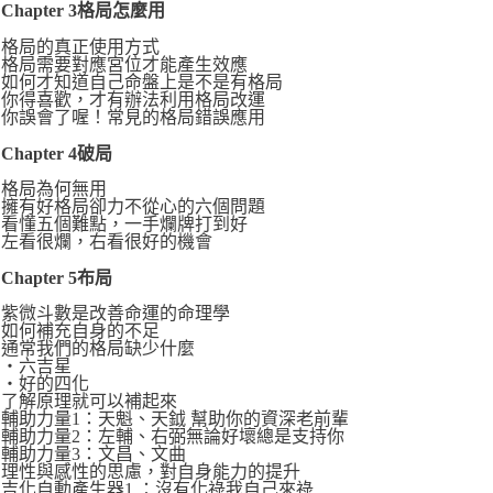
Chapter 3格局怎麼用
格局的真正使用方式
格局需要對應宮位才能產生效應
如何才知道自己命盤上是不是有格局
你得喜歡，才有辦法利用格局改運
你誤會了喔！常見的格局錯誤應用
Chapter 4破局
格局為何無用
擁有好格局卻力不從心的六個問題
看懂五個難點，一手爛牌打到好
左看很爛，右看很好的機會
Chapter 5布局
紫微斗數是改善命運的命理學
如何補充自身的不足
通常我們的格局缺少什麼
‧六吉星
‧好的四化
了解原理就可以補起來
輔助力量1：天魁、天鉞 幫助你的資深老前輩
輔助力量2：左輔、右弼無論好壞總是支持你
輔助力量3：文昌、文曲
理性與感性的思慮，對自身能力的提升
吉化自動產生器1 ：沒有化祿我自己來祿