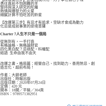
勇往直前不怕困難的羊
堅持與深入研究的陀羅
熱情與爆發力的火星
細膩計算不怕吃苦的鈴星
【改運第三步】有忌才有追求，空缺才會成為動力
化忌是成就事業的逆境菩薩
Charter 7人生不只是一個局
從無到有，一手打造
有格論格、無格論財官
四化黑白配？忌祿配，科權配
結語 生命由我不由天
改運之書‧格局篇：經營自己、找到助力、善用煞忌、創
造吉化，超前布局！
作者：大耕老師
出版社：時報出版
出版日期：2020年07月24日
定價：420 元
開本：18開／平裝／304頁
ISBN：9789571382951