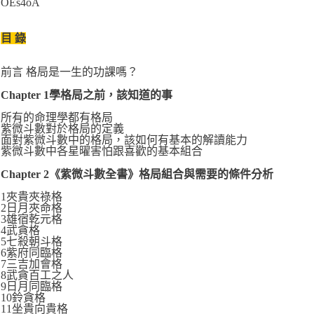
OEs4oA
目 錄
前言 格局是一生的功課嗎？
Chapter 1學格局之前，該知道的事
所有的命理學都有格局
紫微斗數對於格局的定義
面對紫微斗數中的格局，該如何有基本的解讀能力
紫微斗數中各星曜害怕跟喜歡的基本組合
Chapter 2《紫微斗數全書》格局組合與需要的條件分析
1夾貴夾祿格
2日月夾命格
3雄宿乾元格
4武貪格
5七殺朝斗格
6紫府同臨格
7三吉加會格
8武貪百工之人
9日月同臨格
10鈴貪格
11坐貴向貴格