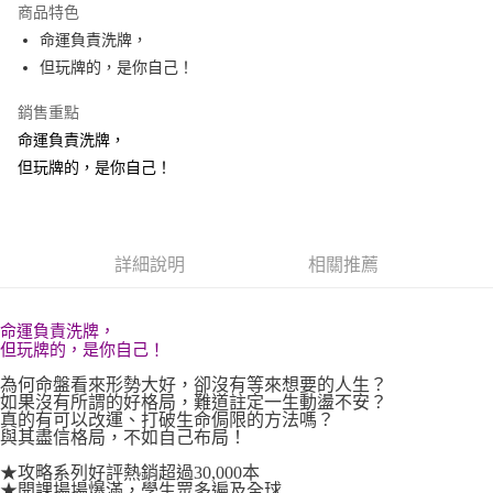
運送方式
商品特色
命運負責洗牌，
付款後全家取貨
但玩牌的，是你自己！
每筆NT$60，滿NT$499(含以上)免運費
銷售重點
付款後7-11取貨
命運負責洗牌，
每筆NT$60，滿NT$499(含以上)免運費
但玩牌的，是你自己！
宅配
每筆NT$100，滿NT$499(含以上)免運費
詳細說明
相關推薦
命運負責洗牌，
但玩牌的，是你自己！
為何命盤看來形勢大好，卻沒有等來想要的人生？
如果沒有所謂的好格局，難道註定一生動盪不安？
真的有可以改運、打破生命侷限的方法嗎？
與其盡信格局，不如自己布局！
★攻略系列好評熱銷超過30,000本
★開課場場爆滿，學生眾多遍及全球