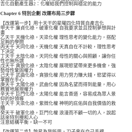
吉化自動產生器2：化權給我們控制與穩定的能力
Chapter 6 特別企劃 改運布局三步驟
【改運第一步】用十天干的星曜四化特質自產吉化
甲天干 廉貞化祿，破軍化權 自我要求並且控制夢想與計
畫
乙天干 天機化祿，天梁化權 理性思考的變化能力，搭配
足夠的學問
丙天干 天同化祿，天機化權 天真自在不計較，理性思考
下決定
丁天干 太陰化祿，天同化權 母性的關心與照顧，讓你任
性也無所謂
戊天干 貪狼化祿，太陰化權 展現慾望帶來更多機會，強
勢母性鞏固權力
己天干 武曲化祿，貪狼化權 用力努力賺大錢，慾望得以
掌握在手心
庚天干 太陽化祿，武曲化權 因為名望而得到能量，用心
務實地展現權力
辛天干 巨門化祿，太陽化權 能言善道，容易成為眾人景
仰的好領導
壬天干 天梁化祿，紫微化權 神明的庇佑與自我價值的救
贖
癸天干 破軍化祿，巨門化權 浪漫而不顧一切的人，說起
話來特別攪和人心
注意結構平衡，缺一不可
【改運第二步】煞星為我所用，刀子拿在自己手裡