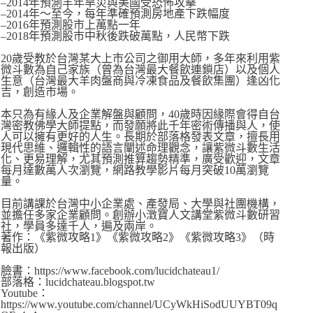
–2014年預測羊年旱災與美國受恐怖攻擊
–2014年～至今，每年準確預測房地產下跌幅度
–2016年預測股市上萬點一年
–2018年預測股市中秋後跌破萬點，人民幣下跌
20歲受教於台灣某大上市公司之御用大師，多年來利用紫
微斗數為自己家族（曾為台灣最大餐飲連鎖店）以及個人
生意（台灣最大羊肉盤商與冷凍食品及餐飲集團）逢凶化
吉，創造市場。
本只為有緣人及企業解盤與顧問，40歲時因緣際會得自台
灣密教佛學大師提點，而發願將此千年密術傳播與人，使
人可以擁有更好的人生。長期於部落格發表文章，擅長用
現代思維、邏輯性的語言闡述命理觀念，讓紫微斗數生活
化、更易理解，尤其預測推算趨勢精準，廣受歡迎，文章
每月達數萬人次瀏覽，網路教學影片每月突破10萬瀏覽
量。
目前講課於台灣中小企業處、產發局、大學與社團機構，
並擔任多家企業顧問。創辦小澂寶人文講堂紫微斗數研習
社，學員多達千人，遍及兩岸。
著作：《紫微攻略1》《紫微攻略2》《紫微攻略3》（時
報出版）
臉書：https://www.facebook.com/lucidchateau1/
部落格：lucidchateau.blogspot.tw
Youtube：
https://www.youtube.com/channel/UCyWkHiSodUUYBT09q