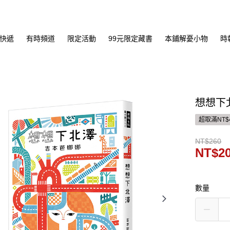
快遞
有時頻道
限定活動
99元限定藏書
本鋪解憂小物
時
想想下
超取滿NT$
NT$260
NT$2
數量