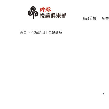
商品分類
新書
首頁
悅讀總部｜全站商品