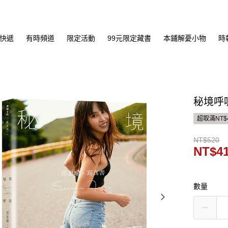
快遞
有時頻道
限定活動
99元限定藏書
本鋪解憂小物
時
秘境呼
超取滿NT$
NT$520
NT$4
數量