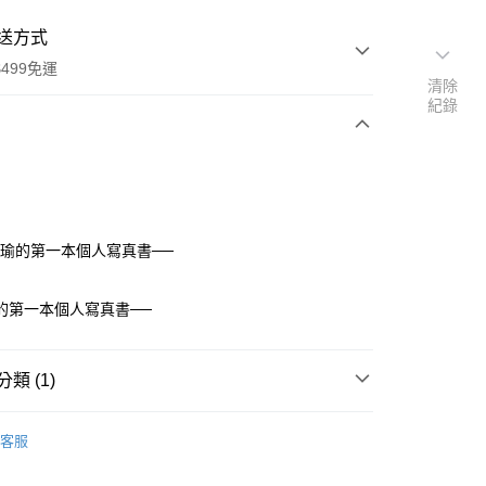
送方式
499免運
清除
紀錄
次付款
思瑜的第一本個人寫真書──
的第一本個人寫真書──
家取貨
0，滿NT$499(含以上)免運費
類 (1)
1取貨
0，滿NT$499(含以上)免運費
｜全站商品
客服
00，滿NT$499(含以上)免運費