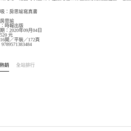
呼吸：房思瑜寫真書
：房思瑜
社：時報出版
期：2020年09月04日
20 元
16開／平裝／172頁
9789571383484
熱銷
全站排行