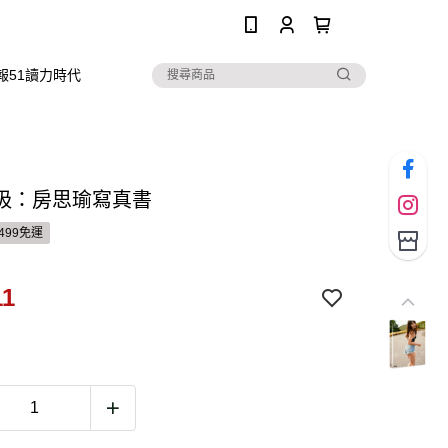
0
報51讀力時代
吸：房思瑜寫真書
499免運
11