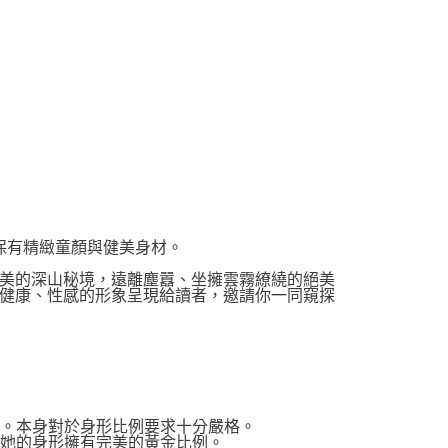
保有精緻童顏與健美身材。
美的深山秘境，遠離塵囂、坐擁雲霧繚繞的絕美
健康、性感的形象呈現給讀者，邀請你一同窺探
演。本身對於身形比例要求十分嚴格。
讓她的身形擁有完美的黃金比例。