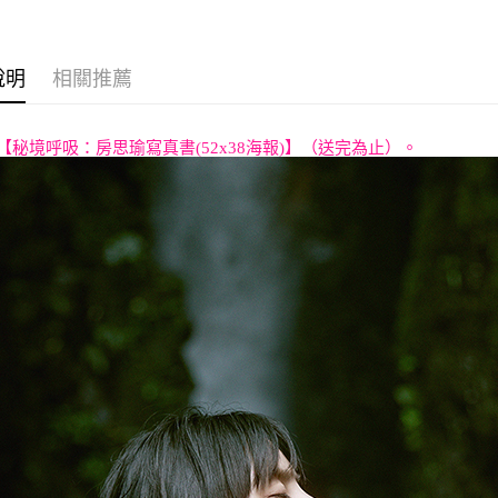
說明
相關推薦
【秘境呼吸：房思瑜寫真書(52x38海報)】（送完為止）。