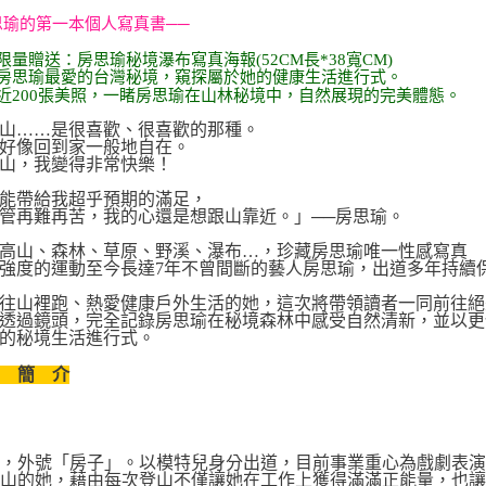
思瑜的第一本個人寫真書──
限量贈送：房思瑜秘境瀑布寫真海報(52CM長*38寬CM)
房思瑜最愛的台灣秘境，窺探屬於她的健康生活進行式。
近200張美照，一睹房思瑜在山林秘境中，自然展現的完美體態。
山……是很喜歡、很喜歡的那種。
好像回到家一般地自在。
山，我變得非常快樂！
能帶給我超乎預期的滿足，
管再難再苦，我的心還是想跟山靠近。」──房思瑜。
高山、森林、草原、野溪、瀑布…，珍藏房思瑜唯一性感寫真
強度的運動至今長達7年不曾間斷的藝人房思瑜，出道多年持續
往山裡跑、熱愛健康戶外生活的她，這次將帶領讀者一同前往絕
透過鏡頭，完全記錄房思瑜在秘境森林中感受自然清新，並以更
的秘境生活進行式。
者 簡 介
瑜，外號「房子」。以模特兒身分出道，目前事業重心為戲劇表
爬山的她，藉由每次登山不僅讓她在工作上獲得滿滿正能量，也