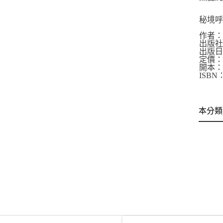
秘境
作者
出版
出版日
定價：5
開本：
ISBN：
本分類