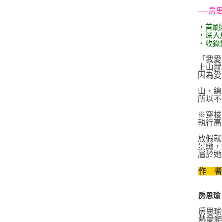
──房
‧首刷
‧深入
‧收錄
「我愛
上山就
因為愛
山，總
所以不
※穿梭
執行高
放假就
景緻，
屬於她
作 
房思瑜
房思
熱愛