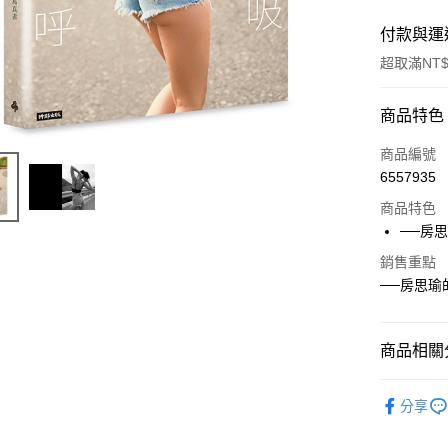
付款與運
超取滿NT$
付款方式
商品特色
信用卡一
商品編號
6557935
ATM付款
商品特色
──房
運送方式
銷售重點
──房思瑜
付款後全
每筆NT$6
商品相關分
付款後7-1
每筆NT$6
悅讀總部
分享
宅配
每筆NT$1