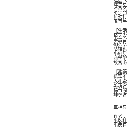
鍾粹
清宮
基化
值勤
敬事
【生
情天
寧壽
御茶
慈禧
小廚
西學
故宮
【建
低頭
太和
乾清
暢音
坤寧
真相
作者
出版
出版日