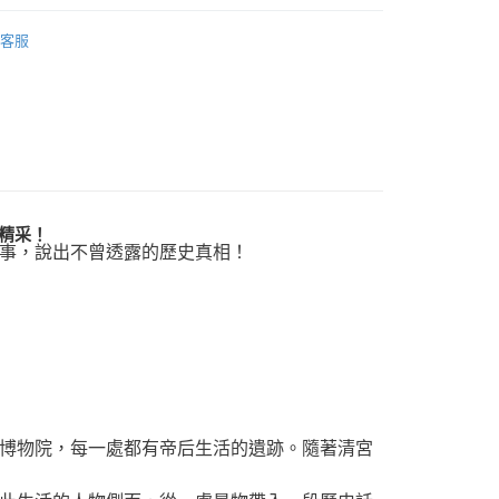
｜全站商品
00，滿NT$499(含以上)免運費
客服
歷史
精采！
事，說出不曾透露的歷史真相！
博物院，每一處都有帝后生活的遺跡。隨著清宮