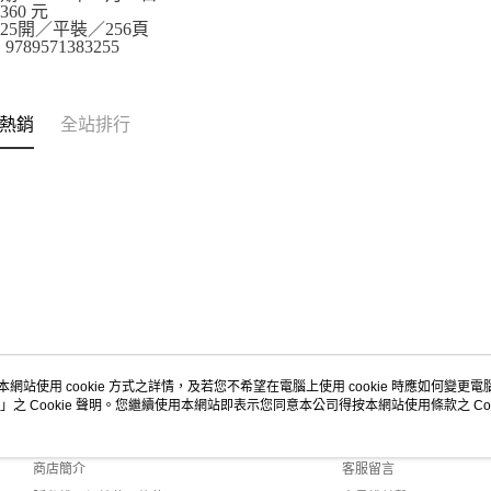
60 元
25開／平裝／256頁
9789571383255
熱銷
全站排行
本網站使用 cookie 方式之詳情，及若您不希望在電腦上使用 cookie 時應如何變更電腦的
」之 Cookie 聲明。您繼續使用本網站即表示您同意本公司得按本網站使用條款之 Coo
關於我們
客服資訊
品牌故事
購物說明
商店簡介
客服留言