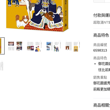
付款與運
超取滿NT$
付款方式
商品特色
信用卡一
商品編號
6598313
ATM付款
商品特色
御花園
運送方式
往比前
銷售重點
付款後全
御花園選
每筆NT$6
前殿更加
付款後7-1
每筆NT$6
商品相關分
宅配