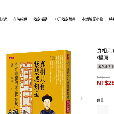
快遞
有時頻道
限定活動
99元限定藏書
本鋪解憂小物
時
真相只
/楊原
超取滿NT$
NT$360
NT$2
數量