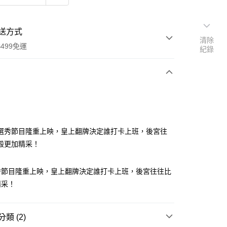
送方式
清除
499免運
紀錄
次付款
選秀節目隆重上映，皇上翻牌決定誰打卡上班，後宮往
殿更加精采！
家取貨
秀節目隆重上映，皇上翻牌決定誰打卡上班，後宮往往比
0，滿NT$499(含以上)免運費
精采！
1取貨
0，滿NT$499(含以上)免運費
類 (2)