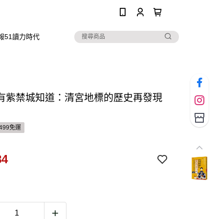
0
報51讀力時代
有紫禁城知道：清宮地標的歷史再發現
499免運
84