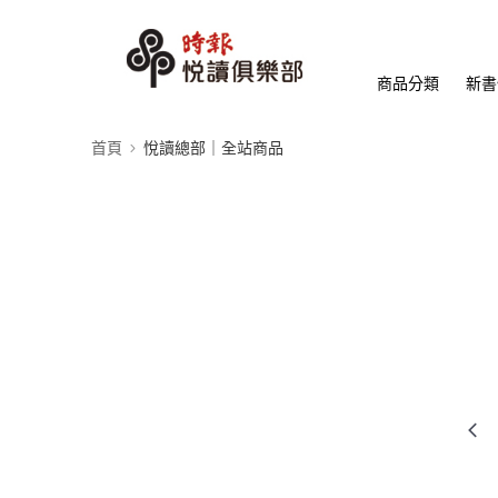
商品分類
新書
首頁
悅讀總部｜全站商品