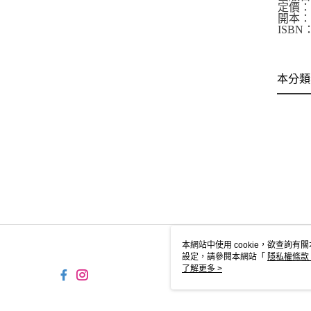
定價：3
開本：
ISBN：
本分類
本網站中使用 cookie，欲查詢有關
設定，請參閱本網站「
隱私權條款
使用 cookie。
了解更多 >