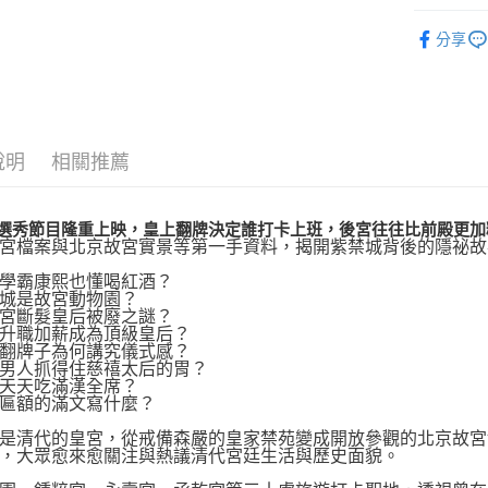
悅讀總部
每筆NT$1
分享
人文史哲
說明
相關推薦
選秀節目隆重上映，皇上翻牌決定誰打卡上班，後宮往往比前殿更加
宮檔案與北京故宮實景等第一手資料，揭開紫禁城背後的隱祕故
學霸康熙也懂喝紅酒？
城是故宮動物園？
宮斷髮皇后被廢之謎？
升職加薪成為頂級皇后？
翻牌子為何講究儀式感？
男人抓得住慈禧太后的胃？
天天吃滿漢全席？
匾額的滿文寫什麼？
是清代的皇宮，從戒備森嚴的皇家禁苑變成開放參觀的北京故宮
，大眾愈來愈關注與熱議清代宮廷生活與歷史面貌。