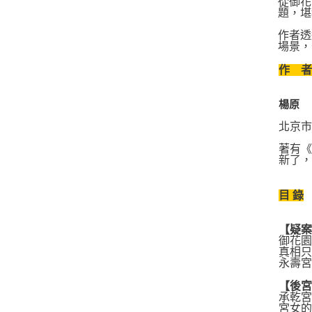
從御花
題，堪
作者透
場景，
作 
楊原
北京
著有《
新了
目 錄
【疑
御花
真相
永壽
【後
承乾
宮女