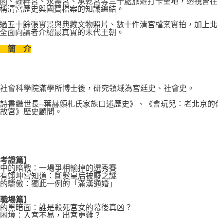
園、鍾粹宮、永壽宮、承乾宮等三十處旅遊打卡聖地，透視曾在
稱清宮歷史與國寶檔案的知識總結。
過五十餘張實景與典藏文物照片、數十件清宮檔案實拍，加上北
全面向讀者介紹最真實的末代王朝。
者 簡 介
市社會科學院滿學所博士後，研究領域為宮廷史、社會史。
詩書繼世長--葉赫顏札氏家族口述歷史》、《會玩兒：老北京
，故宮》歷史顧問。
案考證篇】
園中的暗戰：一場爭相輸掉的選秀賽
只有翊坤宮知道：斷髮皇后被廢之謎
宮的驕傲：獨此一例的「滿漢通婚」
宮職場篇】
宮的黑暗面：誰是殺死宮女的幕後真凶？
的困境：入宮不易，出宮更難？