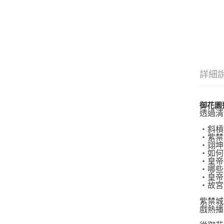
詳細
御花園
透過清
‧斜槓
‧紫禁
‧翊坤
‧如何
‧皇帝
‧哪些
‧皇帝
‧故宮
紫禁城
戲熱播