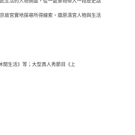
此生活的人物側面，從一處景物帶入一段歷史話
京故宮實地探尋所得線索，還原清宮人物與生活
的休閒生活》等；大型真人秀節目《上