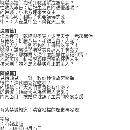
宮職場必讀：如何升職加薪成為皇后？
女性收入報告：后妃生活真的很優越嗎？
門的逆襲：小地方迎來大女主
打卡養心殿：翻牌子也要講儀式感
房中人：人在屋中坐，鍋從天上來
活逸事篇】
愛海長春宮：乾隆與孝賢，少年夫妻，老來無伴
宮有疑惑：折騰八年，耗銀百萬，人呢？
膳房饞人史：分例不夠吃！御膳吃不了！
與乾隆，誰贏得了清宮美食達人爭奪戰？
房美食榜：那群男人憑什麼能抓住慈禧的胃？
聖地武英殿：斜槓學霸康熙帝的杯酒人生
毛孩天團：誰才是紫禁城真正的主人？
築陳設篇】
不見抬頭見：一對一教你秒懂故宮匾額
殿很忙：清代國宴好吃嗎？
宮的蹊蹺：正大光明匾背後有什麼？
閣的遺憾：頂級大秀為何無人喝采？
宮的真面目：被婚房耽誤了主業的肉食廚房
只有紫禁城知道：清宮地標的歷史再發現
：楊原
社：時報出版
期：2020年09月25日