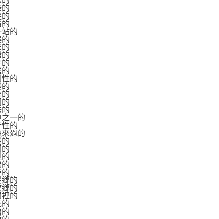
默的
碌的
避的
路的
下一站的
娛的
候的
滯的
走的
望的
戲劇性的
變的
豔的
同的
怯的
其中之一的
夜行性的
由頭來過的
端的
困的
迴的
獨的
運的
在異鄉的
在故鄉的
房間裡的
乾的
煩的