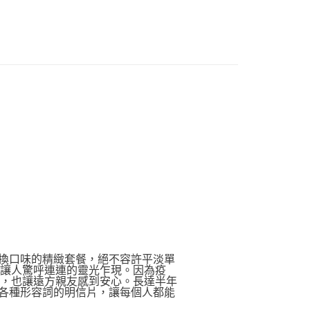
變換口味的精緻套餐，絕不容許平淡單
下讓人驚呼連連的靈光乍現。因為疫
著，也讓遠方親友感到安心。長達半年
表各種形容詞的明信片，讓每個人都能