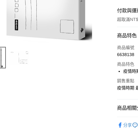
付款與運
超取滿NT$
付款方式
商品特色
信用卡一
商品編號
6638138
ATM付款
商品特色
疫情時
運送方式
銷售重點
疫情時期 
付款後全
每筆NT$6
商品相關分
付款後7-1
每筆NT$6
悅讀總部
分享
宅配
生活
生
每筆NT$1