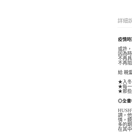
詳細
疫情時
或許
因為
不再
不再
給 親
★入
★每
★那
◎全書
HUS
調，
情，
多的期
在其