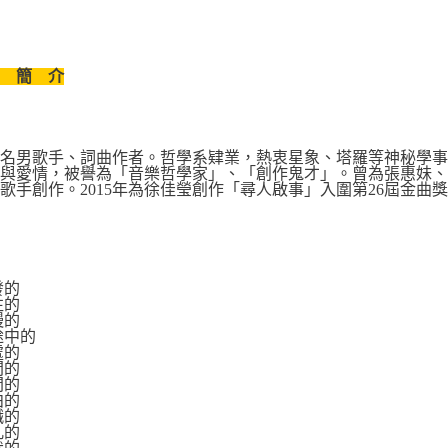
者 簡 介
知名男歌手、詞曲作者。哲學系肄業，熱衷星象、塔羅等神秘學
與愛情，被譽為「音樂哲學家」、「創作鬼才」。曾為張惠妹、孫
歌手創作。2015年為徐佳瑩創作「尋人啟事」入圍第26屆金曲
發的
往的
慢的
在途中的
處的
間的
間的
泊的
餓的
凡的