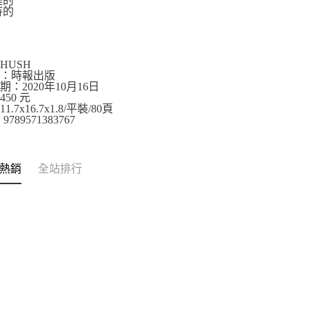
睡的
待的
的
HUSH
社：時報出版
期：2020年10月16日
50 元
.7x16.7x1.8/平裝/80頁
9789571383767
熱銷
全站排行