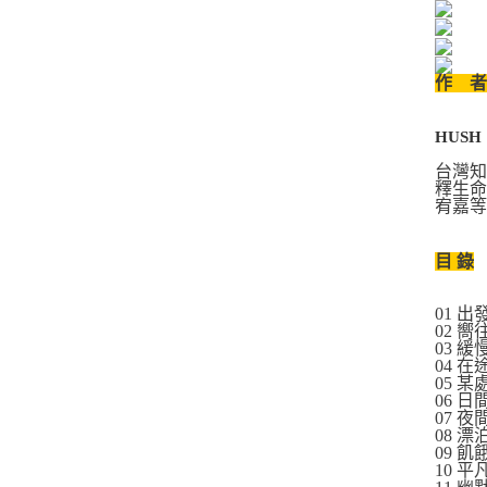
作 
HUSH
台灣
釋生命
宥嘉等
目 錄
01 出
02 嚮
03 緩
04 
05 某
06 日
07 夜
08 漂
09 飢
10 平