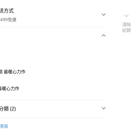
送方式
499免運
清除
紀錄
次付款
期 最暖心力作
最暖心力作
家取貨
0，滿NT$499(含以上)免運費
類 (2)
1取貨
0，滿NT$499(含以上)免運費
｜全站商品
客服
活風格
00，滿NT$499(含以上)免運費