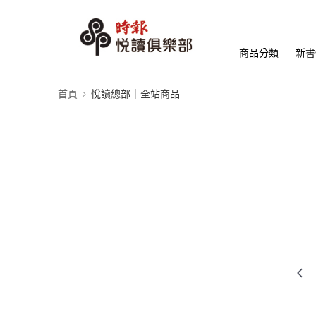
商品分類
新書
首頁
悅讀總部｜全站商品