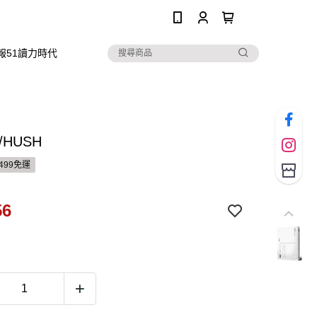
0
報51讀力時代
/HUSH
499免運
56