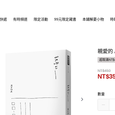
快遞
有時頻道
限定活動
99元限定藏書
本鋪解憂小物
時
親愛的 
超取滿NT$
NT$450
NT$3
數量