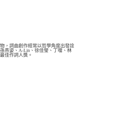
事物，詞曲創作經常以哲學角度出發詮
燕姿、A-Lin、徐佳瑩、丁噹、林
獎最佳作詞人獎。