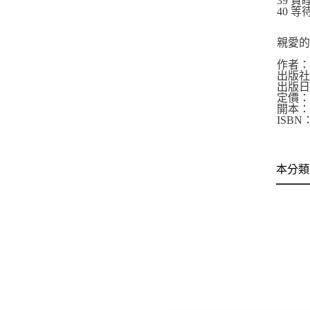
39 貪
40 等
親愛
作者：
出版
出版日
定價：4
開本：11
ISBN：
本分類