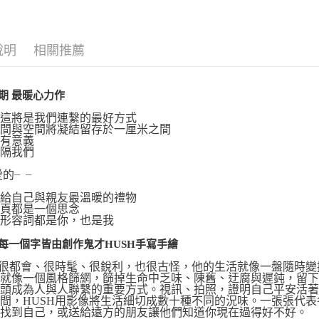
說明
相關推薦
期 最暖心力作
，這將是我們連繫的最好方式
時間與空間將凝結留存於一厘米之間
具有意義
阻隔我們
愛的╴╴
冬給自己與親友最溫暖的禮物
一頁都是一個思念
些形容詞都是你，也是我
每一個字皆由創作鬼才HUSH手寫手繪
H很都會、很時髦、很銳利，也很古怪，他的生活就像一盤隨時
他就像一個風格篩網，篩掉生命中乏味、陳舊、迂腐與遲鈍，留
鏡頭成為人與人聯繫的重要方式。視訊、拍照，證明自己平安活
間，HUSH用影像將生活細切成數十種不同的況味。一張張代
中找到自己，或送給遠方的朋友讓他們知道你現在過得好不好。