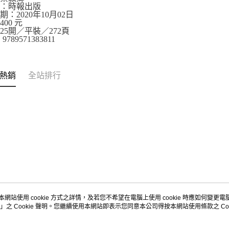
社：時報出版
期：2020年10月02日
00 元
25開／平裝／272頁
9789571383811
熱銷
全站排行
本網站使用 cookie 方式之詳情，及若您不希望在電腦上使用 cookie 時應如何變更電腦的
」之 Cookie 聲明。您繼續使用本網站即表示您同意本公司得按本網站使用條款之 Coo
關於我們
客服資訊
品牌故事
購物說明