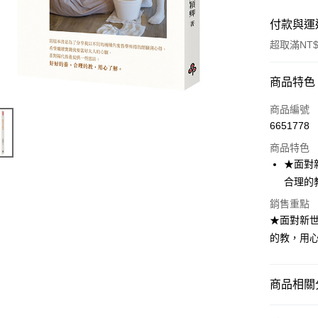
付款與運
超取滿NT$
付款方式
商品特色
信用卡一
商品編號
6651778
ATM付款
商品特色
★面對
運送方式
合理的
銷售重點
付款後全
★面對新
每筆NT$6
的教，用
付款後7-1
每筆NT$6
商品相關分
宅配
悅讀總部
每筆NT$1