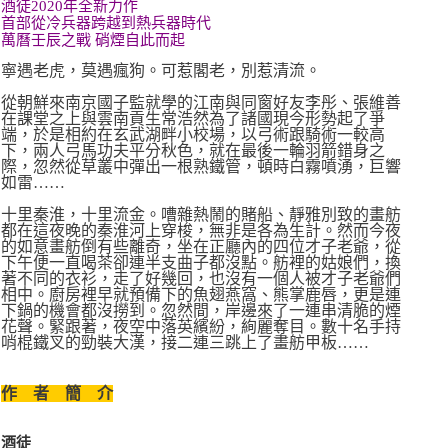
酒徒2020年全新力作
首部從冷兵器跨越到熱兵器時代
萬曆壬辰之戰 硝煙自此而起
寧遇老虎，莫遇瘋狗。可惹閣老，別惹清流。
從朝鮮來南京國子監就學的江南與同窗好友李彤、張維善
在課堂之上與雲南貢生常浩然為了諸國現今形勢起了爭
端，於是相約在玄武湖畔小校場，以弓術跟騎術一較高
下，兩人弓馬功夫平分秋色，就在最後一輪羽箭錯身之
際，忽然從草叢中彈出一根熟鐵管，頓時白霧噴湧，巨響
如雷……
十里秦淮，十里流金。嘈雜熱鬧的賭船、靜雅別致的畫舫
都在這夜晚的秦淮河上穿梭，無非是各為生計。然而今夜
的如意畫舫倒有些離奇，坐在正廳內的四位才子老爺，從
下午便一直喝茶卻連半支曲子都沒點。舫裡的姑娘們，換
著不同的衣衫，走了好幾回，也沒有一個人被才子老爺們
相中。廚房裡早就預備下的魚翅燕窩、熊掌鹿唇，更是連
下鍋的機會都沒撈到。忽然間，岸邊來了一連串清脆的煙
花聲。緊跟著，夜空中落英繽紛，絢麗奪目。數十名手持
哨棍鐵叉的勁裝大漢，接二連三跳上了畫舫甲板……
作 者 簡 介
酒徒