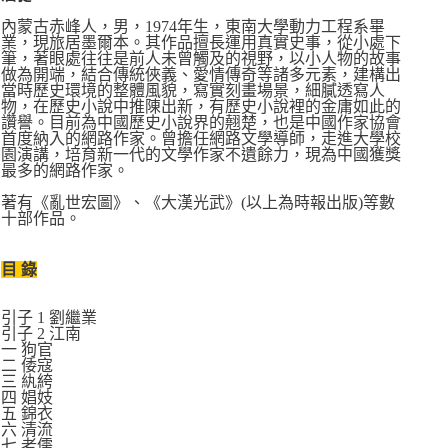
內蒙古赤峰人，男，1974年生，東南大學動力工程系畢
業，現旅居墨爾本。其作品擅長運用真實史事，從小處下
筆，著眼處往往是前人未曾觸及的視野，以小人物的故事
做為開端，結合傳統俠義、愛情傳奇等諸多元素，建構出
當時歷史環境的整體風貌，寫實刻畫場景，細膩透寫人
物，在歷史小說中推陳出新，有歷史小說裡的金庸如此的
讚譽。目前為中國歷史小說界的翹楚，也是中國作家協會
首度納入的網路作家。曾擔任網路文學導師，走進大學校
園演講，培育新一代的文學作家不遺餘力，現為中國獲獎
最多的網路作家。
著有《亂世宏圖》、《大漢光武》(以上為時報出版)等數
十部作品。
目 錄
引子 1 劉繼業
引子 2 江南
一 狗官
二 倭寇
三 紈絝
四 娼妓
五 錦衣
六 清流
七 老儒