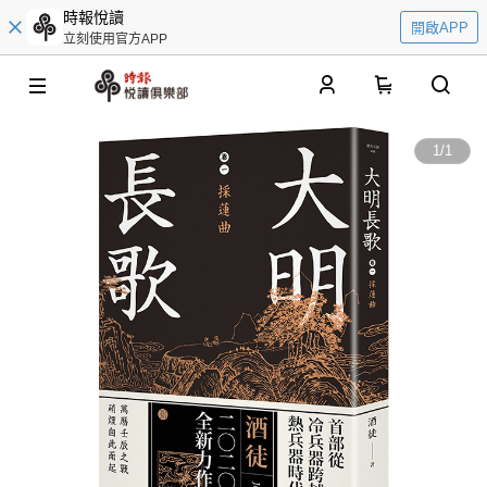
時報悅讀
開啟APP
立刻使用官方APP
0
1
/
1