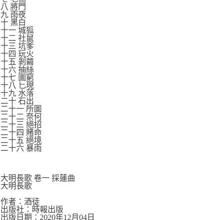
八 將門
九 雨夜
十 黑白
十一 城狐
十二 社鼠
十三 坑爹
十四 玩火
十五 剝繭
十六 抽絲
十七 圖窮
十八 匕現
十九 水落
二十 石出
二十一 所圖
二十二 奈何
二十三 絕招
二十四 賭命
二十五 絕境
二十六 暴雨
大明長歌 卷一 採蓮曲
大明長歌
作者：酒徒
出版社：時報出版
出版日期：2020年12月04日