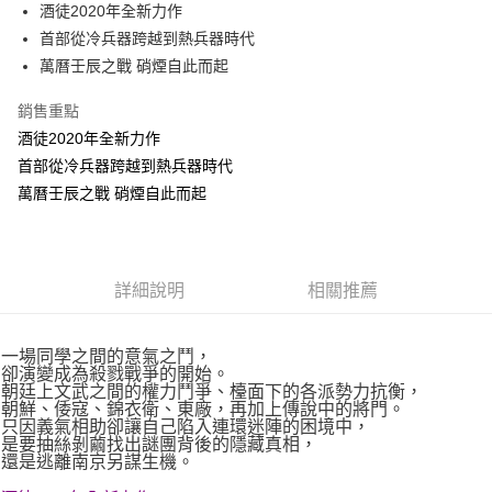
酒徒2020年全新力作
付款後全家取貨
首部從冷兵器跨越到熱兵器時代
每筆NT$60，滿NT$499(含以上)免運費
萬曆壬辰之戰 硝煙自此而起
付款後7-11取貨
銷售重點
每筆NT$60，滿NT$499(含以上)免運費
酒徒2020年全新力作
宅配
首部從冷兵器跨越到熱兵器時代
每筆NT$100，滿NT$499(含以上)免運費
萬曆壬辰之戰 硝煙自此而起
詳細說明
相關推薦
一場同學之間的意氣之鬥，
卻演變成為殺戮戰爭的開始。
朝廷上文武之間的權力鬥爭、檯面下的各派勢力抗衡，
朝鮮、倭寇、錦衣衛、東廠，再加上傳說中的將門。
只因義氣相助卻讓自己陷入連環迷陣的困境中，
是要抽絲剝繭找出謎團背後的隱藏真相，
還是逃離南京另謀生機。