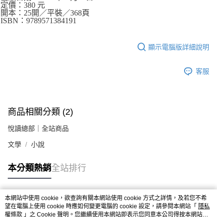
定價：380 元
開本：25開／平裝／368頁
ISBN：9789571384191
顯示電腦版詳細說明
客服
商品相關分類 (2)
悅讀總部｜全站商品
文學
小說
本分類熱銷
全站排行
本網站中使用 cookie，欲查詢有關本網站使用 cookie 方式之詳情，及若您不希
熱門標籤
望在電腦上使用 cookie 時應如何變更電腦的 cookie 設定，請參閱本網站「
隱私
權條款
」之 Cookie 聲明。您繼續使用本網站即表示您同意本公司得按本網站使