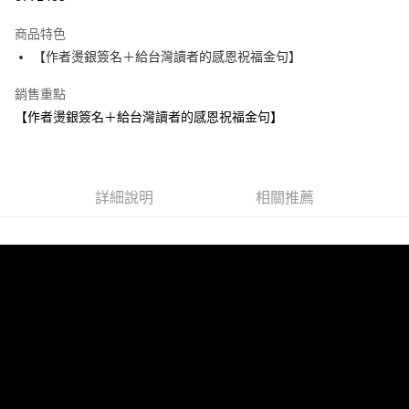
運送方式
商品特色
【作者燙銀簽名＋給台灣讀者的感恩祝福金句】
付款後全家取貨
每筆NT$60，滿NT$499(含以上)免運費
銷售重點
【作者燙銀簽名＋給台灣讀者的感恩祝福金句】
付款後7-11取貨
每筆NT$60，滿NT$499(含以上)免運費
宅配
詳細說明
相關推薦
每筆NT$100，滿NT$499(含以上)免運費