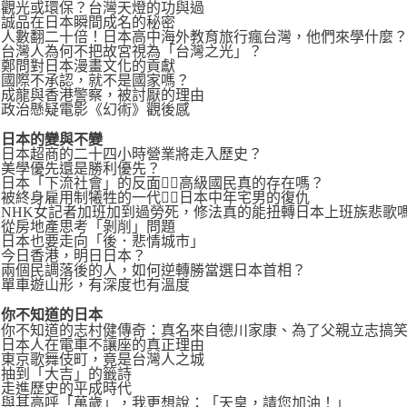
觀光或環保？台灣天燈的功與過
誠品在日本瞬間成名的秘密
人數翻二十倍！日本高中海外教育旅行瘋台灣，他們來學什麼
台灣人為何不把故宮視為「台灣之光」？
鄭問對日本漫畫文化的貢獻
國際不承認，就不是國家嗎？
成龍與香港警察，被討厭的理由
政治懸疑電影《幻術》觀後感
日本的變與不變
日本超商的二十四小時營業將走入歷史？
美學優先還是勝利優先？
日本「下流社會」的反面高級國民真的存在嗎？
被終身雇用制犧牲的一代日本中年宅男的復仇
NHK女記者加班加到過勞死，修法真的能扭轉日本上班族悲歌
從房地產思考「剝削」問題
日本也要走向「後．悲情城市」
今日香港，明日日本？
兩個民調落後的人，如何逆轉勝當選日本首相？
單車遊山形，有深度也有溫度
你不知道的日本
你不知道的志村健傳奇：真名來自德川家康、為了父親立志搞笑....
日本人在電車不讓座的真正理由
東京歌舞伎町，竟是台灣人之城
抽到「大吉」的籤詩
走進歷史的平成時代
與其高呼「萬歲」，我更想說：「天皇，請您加油！」