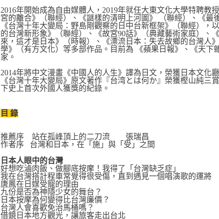
2016年開始成為自由媒體人，2019年就任大東文化大學特聘
宮的離合》（聯經）、《謎樣的清明上河圖》 （聯經）、《最
《台灣十年大變局：野島剛觀察的日中台新框架》（聯經），
的台灣新形象》（聯經）、《故宮90話》（典藏藝術家庭）、
來，這才是日本》（時報）、《漂流日本：失去故鄉的台灣人
學》（有方文化）等多部作品。目前為 《蘋果日報》、《天下
家。
2014年將中文漫畫《中國人的人生》譯為日文，榮獲日本文化廳
《台灣十年大變局》原文著作『台湾とは何か』榮獲樫山純三賞；
下史上首次外國人獲獎的紀錄。
目 錄
推薦序 站在孤峰頂上的二刀流 張瑞昌
作者序 台灣和日本，在「施」與「受」之間
日本人眼中的台灣
好想吃滷肉飯、做腳底按摩！我得了「台灣缺乏症」
我在台灣搭計程車常覺得很受傷，直到遇見一個唱演歌的運將
唐鳳在日媒受寵的理由
九份是否為神隱少女的舞台？
日本按摩為何變得比台灣廉價？
台灣人會喜歡免治馬桶嗎？
借鏡日本地方觀光，讓旅客走出台北