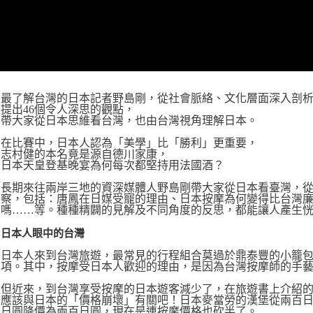
最了解台灣的日本記者野島剛，從社會脈絡、文化層面深入剖
提出46個令人深思的觀點，
帶大家從日本思維看台灣，也由台灣視角理解日本。
在比賽中，日本人認為「美學」比「勝利」更重要，
志村健的本名竟是源自德川家康，
日本天皇登基晚宴為何每次都堅持用法國酒？
長期來往兩岸三地的資深媒體人野島剛帶大家從日本看臺灣，從
察，包括：唐鳳在日媒受寵的理由、日本按摩為何變得比台灣廉
嗎……等。種種精闢的見解及不同角度的反思，都能讓人產生
日本人眼中的台灣
日本人來到台灣旅遊，最常見的行程組合莫過於鼎泰豐的小籠
項。其中，按摩受日本人歡迎的理由，是因為台灣按摩師的手
但近來，到台灣享受按摩的日本遊客減少了，在旅遊書上介紹
應該與日本的「價格崩壞」有關吧！日本麥當勞的漢堡從兩百
日圓降價為兩百日圓，現在是連按摩價格也砍半了。