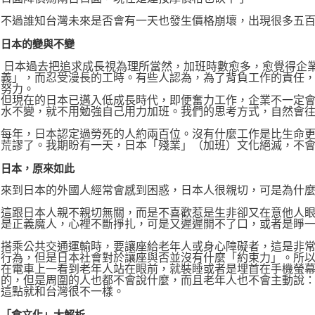
不過誰知台灣未來是否會有一天也發生價格崩壞，出現很多五
日本的變與不變
日本過去把追求成長視為理所當然，加班時數愈多，愈覺得企
義」，而忍受漫長的工時。有些人認為，為了背負工作的責任
努力。
但現在的日本已邁入低成長時代，即便奮力工作，企業不一定
水不變，就不用勉強自己用力加班。我們的思考方式，自然會
每年，日本認定過勞死的人約兩百位。沒有什麼工作是比生命
荒謬了。我期盼有一天，日本「殘業」（加班）文化絕滅，不
日本，原來如此
來到日本的外國人經常會感到困惑，日本人很親切，可是為什
這跟日本人親不親切無關，而是不喜歡惹是生非卻又在意他人
是正義魔人，心裡不斷掙扎，可是又遲遲開不了口，或者是睜
搭乘公共交通運輸時，要讓座給老年人或身心障礙者，這是非
行為，但是日本社會對於讓座與否並沒有什麼「約束力」。所
在電車上一看到老年人站在眼前，就裝睡或者是埋首在手機螢
的，但是周圍的人也都不會說什麼，而且老年人也不會主動說
這點就和台灣很不一樣。