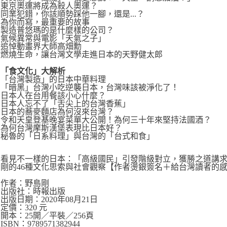
東京奧運將成為殺人奧運？
同業犯錯，你該順勢踩他一腳，還是...？
為你而寫，最重要的故事
製造普悠瑪的是什麼樣的公司？
氣候異常與電影「天氣之子」
追悼動畫界大師高畑勳
燃燒生命，讓台灣文學走進日本的天野健太郎
「食文化」大解析
「台灣製造」的日本中華料理
「暗黑」台灣小吃逆襲日本，台灣味該被淨化了！
日本人在台用餐該小心什麼？
日本人忘不了「舌尖上的台灣香蕉」
日本的蕎麥麵店為何沒來台灣？
令和天皇登基晚宴菜單大公開！為何三十年來堅持法國酒？
為何台灣摩斯漢堡表現比日本好？
秘魯的「日系料理」與台灣的「台式和食」
看見不一樣的日本：「高級國民」引發階級對立，獲勝之道講
剛的46種文化思索與社會觀察【作者燙銀簽名＋給台灣讀者的
作者：野島剛
出版社：時報出版
出版日期：2020年08月21日
定價：320 元
開本：25開／平裝／256頁
ISBN：9789571382944