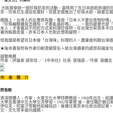
「食文化」大解析
大阪曾舉辦一個珍珠奶茶的活動，當時用了在日本掀起熱潮的
茶、珍珠花生湯這些還好，但甚至還推出了珍珠水餃、麻婆豆
網路上，台灣人的反應很有趣，像是「日本人不要玩食物好嗎
「珍珠鹹酥雞是怎樣啦，不要亂搞好嗎」……。我的感覺也是
本人，才會嘗試不同的方式來料理珍珠吧。在台灣也有很多令
著肉鬆跟皮蛋，許多日本人也對此懷抱疑問。
但我還是希望在日本做「台灣味」料理的人，盡量做到跟台灣
★每本書皆附有作者印刷燙銀簽名＋給台灣讀者的感恩祝福金
誠摯推薦
作家、評論家 胡忠信 ／《中央社》社長 張瑞昌 ／作家 張鐵志
作 者 簡 介
野島剛
資深媒體人、作家，大東文化大學特聘教授。1968年出生，就
大學及香港中文大學交流學習。1992年畢業 後，曾任職於朝
伊拉克、阿富汗等戰地前線採訪，後擔任東京本社政治部記者
交、文化等多面向議題。