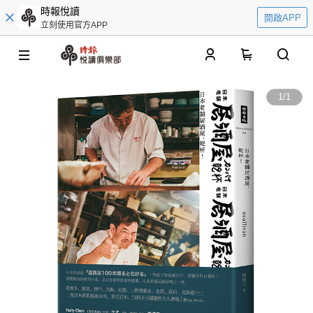
時報悅讀
開啟APP
立刻使用官方APP
0
1
/
1