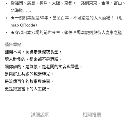
從福岡、廣島、神戶、大阪、京都，一路到東京、金澤、富山、
付款後全家取貨
北海道……
每筆NT$60，滿NT$499(含以上)免運費
★一窺創業超過50年，甚至百年，不可錯過的大人酒場！（附
付款後7-11取貨
map QRcode）
每筆NT$60，滿NT$499(含以上)免運費
★穿越日本穴場的前世今生，領悟酒場潛規則與待人處事之道
宅配
銷售重點
每筆NT$100，滿NT$499(含以上)免運費
翻開本書，彷彿走進深夜食堂，
讓人醉倒的，從來都不是酒精。
讓你醉的，是氣氛，是老闆的笑容與聲量，
是與好友共處的親近時光，
是流傳百年的故事與軼事，
更是把握當下的人生觀。
詳細說明
相關推薦