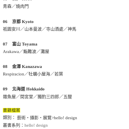
青森／燒肉門
06 京都 Kyoto
祇園安川／山本曼波／寺山酒處／神馬
07 富山 Toyama
Arakawa／鮨難波／灘屋
08 金澤 Kanazawa
Respiracion／牡蠣小屋海／若葉
09 北海道 Hokkaido
雜魚屋／間宮堂／獨酌三四郎／五醍
書籍檔案
類別：
藝術‧攝影‧展覽>hello! design
叢書系列：
hello! design