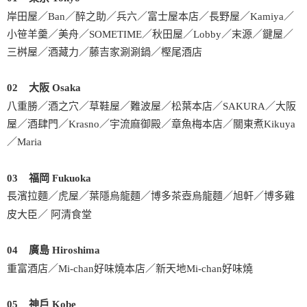
岸田屋／Ban／醉之助／兵六／富士屋本店／長野屋／Kamiya／
小笹羊羹／美舟／SOMETIME／秋田屋／Lobby／末源／鍵屋／
三桝屋／酒藏力／藤吉家涮涮鍋／樫尾酒店
02 大阪 Osaka
八重勝／酒之穴／草鞋屋／難波屋／松葉本店／SAKURA／大阪
屋／酒肆門／Krasno／宇流麻御殿／章魚梅本店／關東煮Kikuya
／Maria
03 福岡 Fukuoka
長濱拉麵／虎屋／葉隱烏龍麵／博多茶壺烏龍麵／旭軒／博多雞
皮大臣／ 阿清食堂
04 廣島 Hiroshima
重富酒店／Mi-chan好味燒本店／新天地Mi-chan好味燒
05 神戶 Kobe