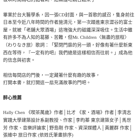
畢業於台大醫學系，因一張CD封面，與一首歌的感召，隻身前往
日本至今近八年時間的作者施清元，第一次踏進東京澀谷的富士
屋，就被「老舖大眾酒場」這塊強大的磁鐵深深吸住。生活中雖
有許多不為人知的葛藤、苦難，但Mr. Children〈無盡的旅程〉
（わりなき旅）歌詞：「緊閉門扉的另一頭，好像有著什麼新東
西在等待，『一定有的吧』我們總是這樣相信而往前。」成為他
的信念與初衷。
相信每間店的門後，一定藏著什麼有趣的故事，
打開本書，就打開這一扇充滿故事的門吧。
醉心推薦
Hally Chen 《喫茶萬歲》作者│比才 《家‧酒場》作者│李清志
實踐大學建築設計系副教授、作家│李昀蓁 東京建築女子│馬世
芳 作家、音樂評論家│野島剛 作家、資深媒體人│黃麗群 作家│
張維中 旅日作家 (依姓氏筆畫排序)