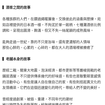
▍酒客之間的故事
各種族群的人們，在鑽過繩暖簾後，交換彼此的涵養與歷練，宛
如店裡提供的日本酒一樣，不拘泥於單一銘柄，七種灘酒依比例
調和，呈現出圓滑、飽滿，但又不失一絲尾韻的成熟風味。
能夠走過一世紀，靠的不只是旨味，還有更濃郁的人情味
那些心醉的、心累的、心碎的，都在大人的酒場裡被療癒了
▍老舖本身的故事
歷經二戰、關東大地震、泡沫經濟、都市更新等等嚴峻挑戰的老
舖居酒屋，不只提供傳承幾代的好味道，有些也是聯繫鄰里感情
的活動中心、有些是讓人自在做自己的家、有些則搭起異文化的
友情橋梁，它們在這個迅速變化的時代，帶給人們不變的美好。
曾經度過創業、被毀、重建，不同年代的建材
被以時間為名的黏著劑，給無縫地耦合起來了