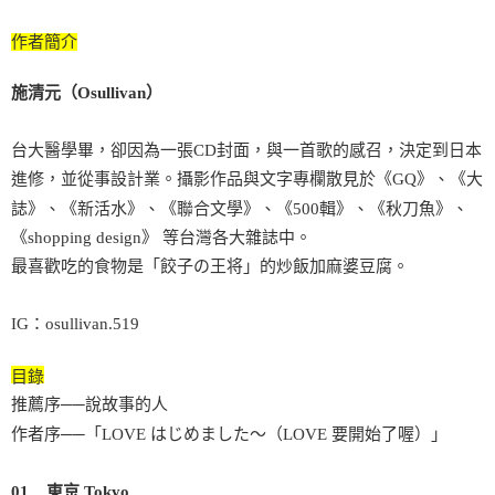
作者簡介
施清元（Osullivan）
台大醫學畢，卻因為一張CD封面，與一首歌的感召，決定到日本
進修，並從事設計業。攝影作品與文字專欄散見於《GQ》、《大
誌》、《新活水》、《聯合文學》、《500輯》、《秋刀魚》、
《shopping design》 等台灣各大雜誌中。
最喜歡吃的食物是「餃子の王将」的炒飯加麻婆豆腐。
IG：osullivan.519
目錄
推薦序──說故事的人
作者序──「LOVE はじめました〜（LOVE 要開始了喔）」
01 東京 Tokyo