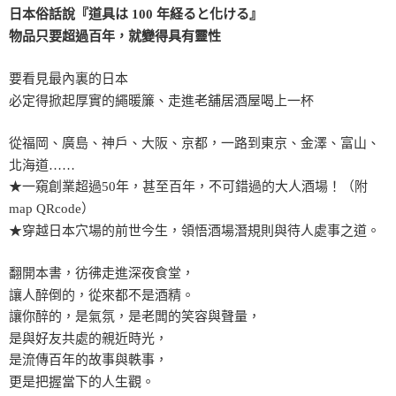
日本俗話說『道具は 100 年経ると化ける』
物品只要超過百年，就變得具有靈性
要看見最內裏的日本
必定得掀起厚實的繩暖簾、走進老舖居酒屋喝上一杯
從福岡、廣島、神戶、大阪、京都，一路到東京、金澤、富山、
北海道……
★一窺創業超過50年，甚至百年，不可錯過的大人酒場！（附
map QRcode）
★穿越日本穴場的前世今生，領悟酒場潛規則與待人處事之道。
翻開本書，彷彿走進深夜食堂，
讓人醉倒的，從來都不是酒精。
讓你醉的，是氣氛，是老闆的笑容與聲量，
是與好友共處的親近時光，
是流傳百年的故事與軼事，
更是把握當下的人生觀。