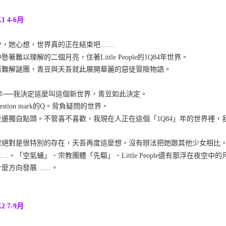
1 4-6月
會，她心想，世界真的正在結束吧……
懸著難以理解的二個月亮，住著Little People的1Q84年世界。
著難解謎團，青豆與天吾就此展開華麗的惡徒冒險物語。
4年──我決定這麼叫這個新世界，青豆如此決定。
uestion mark的Q。背負疑問的世界。
走邊獨自點頭。不管喜不喜歡，我現在人正在這個「1Q84」年的世界裡，我
里絕對是很特別的存在，天吾再度這麼想。沒有辦法把她跟其他少女相比
…。「空氣蛹」、宗教團體「先驅」、Little People還有那浮在夜空
什麼方向發展……。
2 7-9月