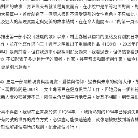
面對面的故事。青豆與天吾就某種角度而言，在小說中是平等地面對面，
的大長篇中，首度創造了一個讓人很難不深受吸引的女性角色。不只如此
以及迷人的超現實設定與完美的故事結構，在在令人翻開Book 1的第一頁
79年推出第一部小說《聽風的歌》以來，村上春樹以獨特的風格及有別於
之作，並在他寫作邁向三十週年之際推出了重量級作品《1Q84》，2019
1984》是向前看，但在我這本小說裡剛好反過來。我看過去，但仍然會看
Q84》不知影響了多少跨世代的讀者、作家，甚至音樂和藝術創作家，如
，更是別具意義。
Q84》更是一部關於現實與超現實、愛情與信仰、過去與未來的磅薄大作
事。現實時間是1984年，女主角青豆在健身俱樂部工作，但她另有一個
說新人獎投稿著迷不已，兩個主角雙線平行地發展，從互不相關、到發展出奇
喜不喜歡，我現在正置身於這『1Q84年』。我所熟知的1984年已經消失
帶有問號的世界的成立方式，必須盡可能快速適應。就像剛被野放到新森
一刻理解那個場所的規則，配合那個才行。」