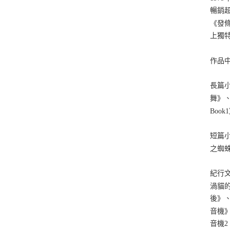
暢銷
《發
上獨
作品
長篇
舞》
Boo
短篇
之蜘
紀行
渦貓
後》
音機
音機