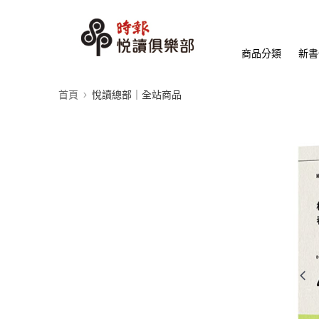
商品分類
新書
首頁
悅讀總部｜全站商品