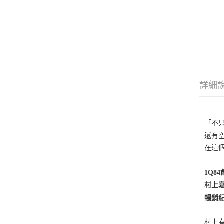
詳細
「不只是
還有空
在這
1Q8
村上
暢銷
村上