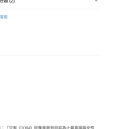
類 (2)
｜全站商品
客服
說
：「只有《1Q84》好像是我到目前為止最直接與女性