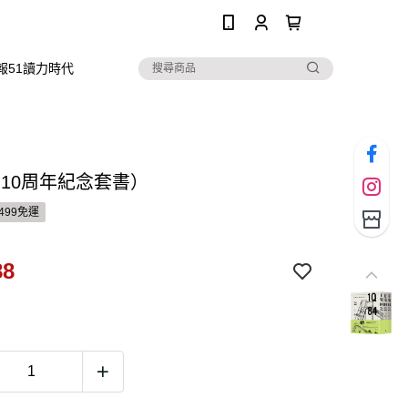
0
報51讀力時代
（10周年紀念套書）
499免運
88