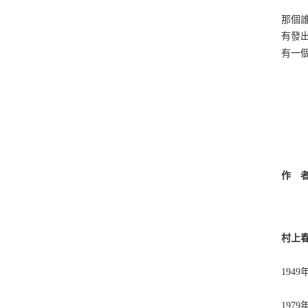
那個
有發
有一
作 
村上
194
19