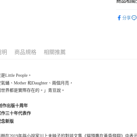
商品相關分
悅讀總部
分享
文學
小
說明
商品規格
相關推薦
Little People。
氣蛹、Mother 和Daughter、兩個月亮，
個世界都是實際存在的。」青豆說。
4創作出版十周年
寫作三十年代表作
紀念新版
春樹在2019年與小說家川上未映子的對談文集《貓頭鷹在黃昏飛翔》中表示