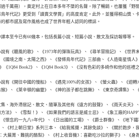
超過千萬冊），奠定村上在日本多年不墜的名聲，除了暢銷，也屢獲「野
條鳥年代記》更受到「讀賣文學賞」的高度肯定。此外，並獲得桐山獎、
特的都市感及寫作風格也成了世界年輕人認同的標誌。
中譯本至今已有60幾本，包括長篇小說、短篇小說、散文及採訪報導等。
小說有《聽風的歌》、《1973年的彈珠玩具》、《尋羊冒險記》、《世界
、《國境之南、太陽之西》、《發條鳥年代記》三部曲、《人造衛星情人》
k1》《1Q84 Book2》、《1Q84 Book3》、《沒有色彩的多崎作和他
小說有《開往中國的慢船》、《遇見100%的女孩》、《螢火蟲》、《迴
蛛猴》、《萊辛頓的幽靈》、《神的孩子都在跳舞》、《東京奇譚集》、
文集、海外滯居記、散文、隨筆及其他有《遠方的鼓聲》、《雨天炎天》
的方法》、《雪梨！》、《如果我們的語言是威士忌》、《象工廠的HAPP
、《懷念的一九八○年代》、《日出國的工場》、《爵士群像》、《地下鐵
》、《村上朝日堂》系列三本、《給我搖擺，其餘免談》、《關於跑步，
2：大蕪菁、難挑的酪梨》、《村上收音機3：喜歡吃沙拉的獅子》、《身