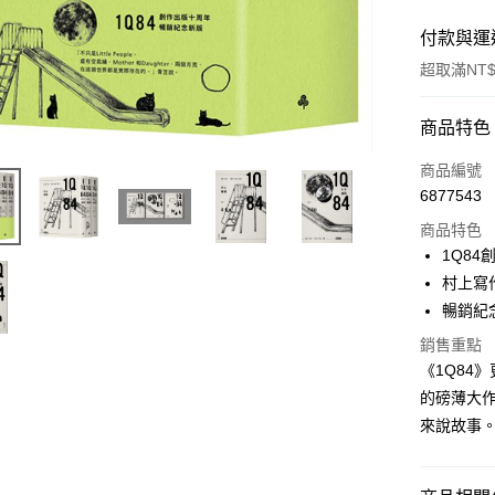
付款與運
超取滿NT$
付款方式
商品特色
信用卡一
商品編號
6877543
ATM付款
商品特色
1Q8
運送方式
村上寫
暢銷紀
付款後全
銷售重點
每筆NT$6
《1Q84
付款後7-1
的磅薄大
每筆NT$6
來說故事
宅配
每筆NT$1