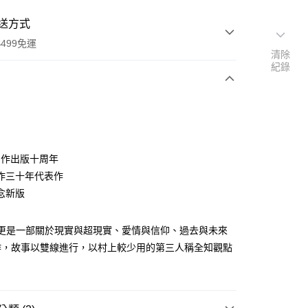
送方式
499免運
清除
紀錄
次付款
4創作出版十周年
作三十年代表作
念新版
家取貨
0，滿NT$499(含以上)免運費
》更是一部關於現實與超現實、愛情與信仰、過去與未來
1取貨
作，故事以雙線進行，以村上較少用的第三人稱全知觀點
0，滿NT$499(含以上)免運費
。
00，滿NT$499(含以上)免運費