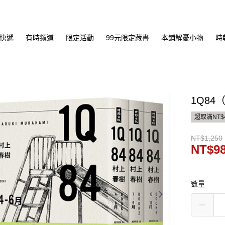
快遞
有時頻道
限定活動
99元限定藏書
本鋪解憂小物
時
1Q84
超取滿NT$
NT$1,250
NT$9
數量