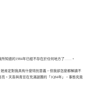
所知道的1984年已經不存在於任何地方了……。
，她肯定對我具有什麼特別意義，但我卻怎麼都解讀不
中的月亮。天吾與青豆在充滿謎團的「1Q84年」，事態究竟