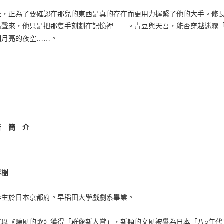
誰，正為了要確認在那兒的東西是真的存在而更用力握緊了他的大手。修長
出聲來，他只是把那隻手刻劃在記憶裡……。青豆與天吾，能否穿越迷霧
個月亮的夜空……。
者 簡 介
春樹
9年生於日本京都府。早稻田大學戲劇系畢業。
79年以《聽風的歌》獲得「群像新人賞」，新穎的文風被譽為日本「八○年代