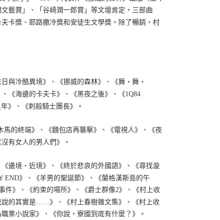
間文藝賞」、「谷崎潤一郎賞」等文壇肯定，三部曲
卡夫卡獎、耶路撒冷獎和安徒生文學獎。除了暢銷，村
末日與冷酷異境》、《挪威的森林》、《舞‧舞‧
、《海邊的卡夫卡》、《黑夜之後》、《1Q84
的巡禮之年》、《刺殺騎士團長》。
轉木馬的終端》、《麵包店再襲擊》、《電視人》、《夜
《沒有女人的男人們》。
、《邊境‧近境》、《終於悲哀的外國語》、《尋找漩
Y END》、《羊男的聖誕節》、《蘭格漢斯島的午
事件》、《約束的場所》、《爵士群像2》、《村上收
我說的其實是……》、《村上春樹雜文集》、《村上收
為職業小說家》、《你說，寮國到底有什麼？》。