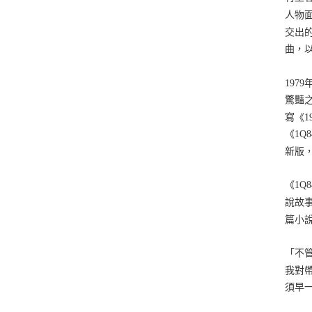
人物
交出
曲，
19
驚豔
寫《
《1
新版
《1
說故
篇小
「不管
我對
須早