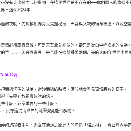
從來沒有走出過內心的事物，在這個世界是不存在的──你們兩人的命運不
界。這個1Q84年……。
轟隆的夜晚，先驅教祖向青豆揭露秘密。天吾與父親的宿命重逢，以及空
。
多事情必須跟青豆說，可是天吾此刻能做的，卻只是從口中呼喚她的名字。
女的手……。天吾與青豆，是否能在這懸掛著兩個月亮的1Q84年世界中
3 10-12月
必須通過沉重的試煉。當妳通過的時候，應該就會看見事情應有的樣子。
記得「先驅」教祖最後說的話。
道些什麼、非常重要的一些什麼？
4年，貫穿這混沌世界的謎團究竟能否解開？
操弄的追蹤者牛河、天吾在迷途之間進入的海邊「貓之村」、青豆體內孕