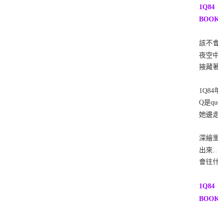
1Q84
BOOK
該不
夜空中
掖藏
1Q8
Q是q
她邊
深繪
出來…
會往
1Q84
BOOK