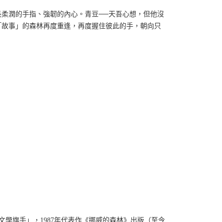
柔潤的手指、強韌的內心。青豆──天吾心想，但他沒
「故事」的森林再度重逢，再度握住彼此的手，朝向只
文學旗手」，1987年代表作《挪威的森林》出版（至今