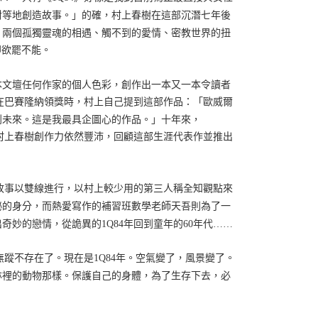
對等地創造故事。」的確，村上春樹在這部沉潛七年後
，兩個孤獨靈魂的相遇、觸不到的愛情、密教世界的扭
即欲罷不能。
日本文壇任何作家的個人色彩，創作出一本又一本令讀者
年在巴賽隆納領獎時，村上自己提到這部作品：「歐威爾
到未來。這是我最具企圖心的作品。」十年來，
今村上春樹創作力依然豐沛，回顧這部生涯代表作並推出
，故事以雙線進行，以村上較少用的第三人稱全知觀點來
神祕的身分，而熱愛寫作的補習班數學老師天吾則為了一
妙的戀情，從詭異的1Q84年回到童年的60年代……
無蹤不存在了。現在是1Q84年。空氣變了，風景變了。
林裡的動物那樣。保護自己的身體，為了生存下去，必