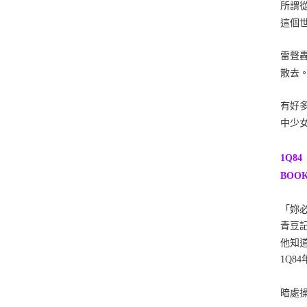
所謂
這個世
雷聲
散去
有好
中少
1Q84
BOOK
「妳
青豆
他知
1Q8
暗處