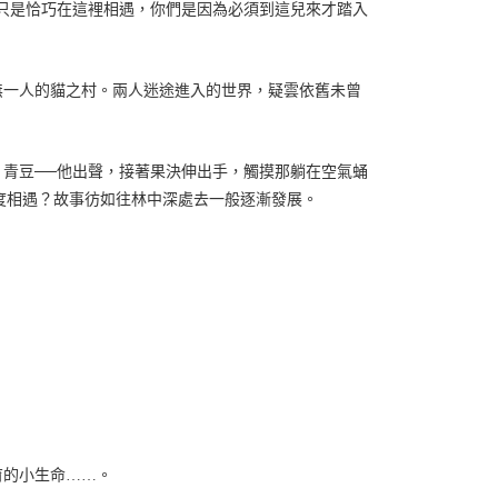
只是恰巧在這裡相遇，你們是因為必須到這兒來才踏入
無一人的貓之村。兩人迷途進入的世界，疑雲依舊未曾
青豆──他出聲，接著果決伸出手，觸摸那躺在空氣蛹
再度相遇？故事彷如往林中深處去一般逐漸發展。
」
育的小生命……。