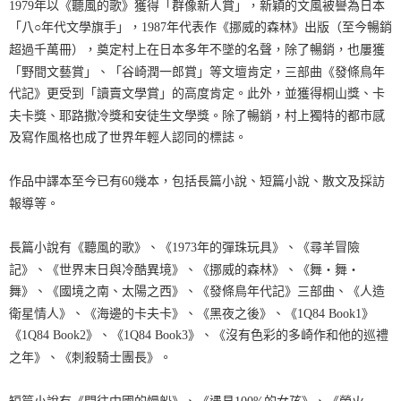
1979年以《聽風的歌》獲得「群像新人賞」，新穎的文風被譽為日本
「八○年代文學旗手」，1987年代表作《挪威的森林》出版（至今暢銷
超過千萬冊），奠定村上在日本多年不墜的名聲，除了暢銷，也屢獲
「野間文藝賞」、「谷崎潤一郎賞」等文壇肯定，三部曲《發條鳥年
代記》更受到「讀賣文學賞」的高度肯定。此外，並獲得桐山獎、卡
夫卡獎、耶路撒冷獎和安徒生文學獎。除了暢銷，村上獨特的都市感
及寫作風格也成了世界年輕人認同的標誌。
作品中譯本至今已有60幾本，包括長篇小說、短篇小說、散文及採訪
報導等。
長篇小說有《聽風的歌》、《1973年的彈珠玩具》、《尋羊冒險
記》、《世界末日與冷酷異境》、《挪威的森林》、《舞‧舞‧
舞》、《國境之南、太陽之西》、《發條鳥年代記》三部曲、《人造
衛星情人》、《海邊的卡夫卡》、《黑夜之後》、《1Q84 Book1》
《1Q84 Book2》、《1Q84 Book3》、《沒有色彩的多崎作和他的巡禮
之年》、《刺殺騎士團長》。