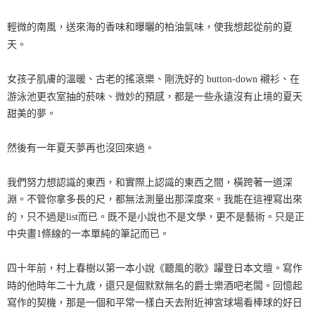
輕微的南風，送來海的香味和曝曬的柏油氣味，使我想起從前的夏
天。
女孩子肌膚的溫暖、古老的搖滾樂、剛洗好的 button-down 襯衫、在
游泳池更衣室抽的菸味、微妙的預感，都是一些永遠沒有止境的夏天
甜美的夢。
然後有一年夏天夢再也沒回來過。
我們努力想認識的東西，和實際上認識的東西之間，橫跨著一道深
淵。不管你拿多長的尺，都無法測量出那深度來。我能在這裡寫出來
的，只不過是list而已。既不是小說也不是文學，更不是藝術。只是正
中央畫1條線的一本單純的筆記而已。
四十年前，村上春樹以第一本小說《聽風的歌》躍登日本文壇。寫作
時的他時年二十九歲，還只是個默默無名的爵士樂酒吧老闆。回憶起
寫作的契機，那是一個和平常一樣白天去附近神宮球場看棒球的好日