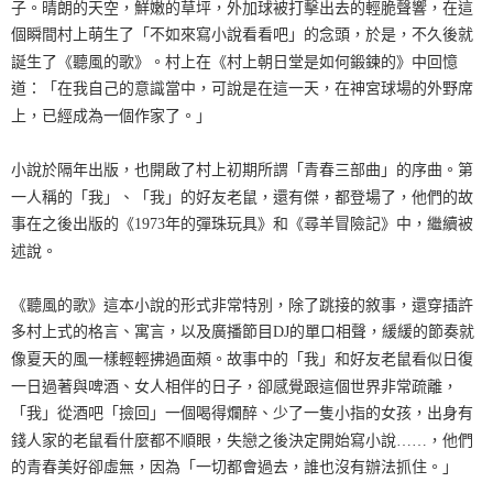
子。晴朗的天空，鮮嫩的草坪，外加球被打擊出去的輕脆聲響，在這
個瞬間村上萌生了「不如來寫小說看看吧」的念頭，於是，不久後就
誕生了《聽風的歌》。村上在《村上朝日堂是如何鍛鍊的》中回憶
道：「在我自己的意識當中，可說是在這一天，在神宮球場的外野席
上，已經成為一個作家了。」
小說於隔年出版，也開啟了村上初期所謂「青春三部曲」的序曲。第
一人稱的「我」、「我」的好友老鼠，還有傑，都登場了，他們的故
事在之後出版的《1973年的彈珠玩具》和《尋羊冒險記》中，繼續被
述說。
《聽風的歌》這本小說的形式非常特別，除了跳接的敘事，還穿插許
多村上式的格言、寓言，以及廣播節目DJ的單口相聲，緩緩的節奏就
像夏天的風一樣輕輕拂過面頰。故事中的「我」和好友老鼠看似日復
一日過著與啤酒、女人相伴的日子，卻感覺跟這個世界非常疏離，
「我」從酒吧「撿回」一個喝得爛醉、少了一隻小指的女孩，出身有
錢人家的老鼠看什麼都不順眼，失戀之後決定開始寫小說……，他們
的青春美好卻虛無，因為「一切都會過去，誰也沒有辦法抓住。」