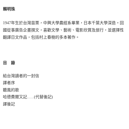
賴明珠
1947年生於台灣苗栗，中興大學農經系畢業，日本千葉大學深造。回
國從事廣告企畫撰文，喜歡文學、藝術、電影欣賞及旅行，並選擇性
翻譯日文作品，包括村上春樹的多本著作。
目
錄
給台灣讀者的一封信
譯者序
聽風的歌
哈德費爾又記......(代替後記)
譯後記