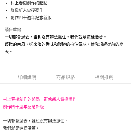
村上春樹創作的起點
付款後全家取貨
群像新人賞授獎作
每筆NT$60，滿NT$499(含以上)免運費
創作四十週年紀念新版
付款後7-11取貨
銷售重點
每筆NT$60，滿NT$499(含以上)免運費
一切都會過去，誰也沒有辦法抓住。我們就是這樣活著。
宅配
輕微的南風，送來海的香味和曝曬的柏油氣味，使我想起從前的夏
每筆NT$100，滿NT$499(含以上)免運費
天。
詳細說明
商品規格
相關推薦
村上春樹創作的起點 群像新人賞授獎作
創作四十週年紀念新版
一切都會過去，誰也沒有辦法抓住。
我們就是這樣活著。