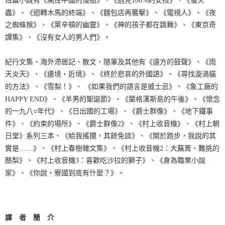
短篇小說有《開往中國的慢船》、《遇見100%的女孩》、《螢火
蟲》、《迴轉木馬的終端》、《麵包店再襲擊》、《電視人》、《夜
之蜘蛛猴》、《萊辛頓的幽靈》、《神的孩子都在跳舞》、《東京奇
譚集》、《沒有女人的男人們》。
紀行文集、海外滯居記、散文、隨筆及其他有《遠方的鼓聲》、《雨
天炎天》、《邊境‧近境》、《終於悲哀的外國語》、《尋找漩渦貓
的方法》、《雪梨！》、 《如果我們的語言是威士忌》、《象工廠的
HAPPY END》、《羊男的聖誕節》、《蘭格漢斯島的午後》、《懷念
的一九八○年代》、《日出國的工場》、《爵士群像》、《地下鐵事
件》、《約束的場所》、《爵士群像2》、《村上收音機》、《村上朝
日堂》系列三本、《給我搖擺，其餘免談》、《關於跑步，我說的其
實是……》、《村上春樹雜文集》、《村上收音機2：大蕪菁、難挑的
酪梨》、《村上收音機3：喜歡吃沙拉的獅子》、《身為職業小說
家》、《你說，寮國到底有什麼？》。
譯 者 簡 介