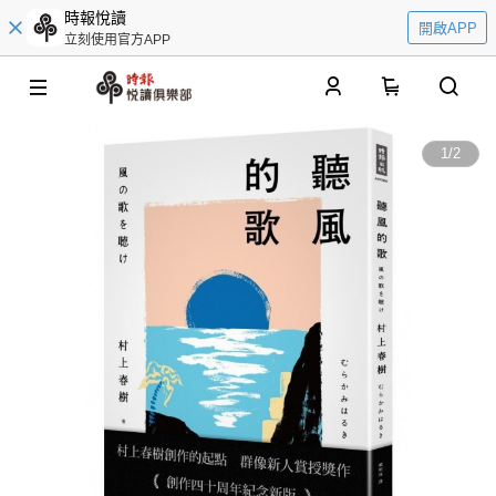
時報悅讀
開啟APP
立刻使用官方APP
0
1
/
2