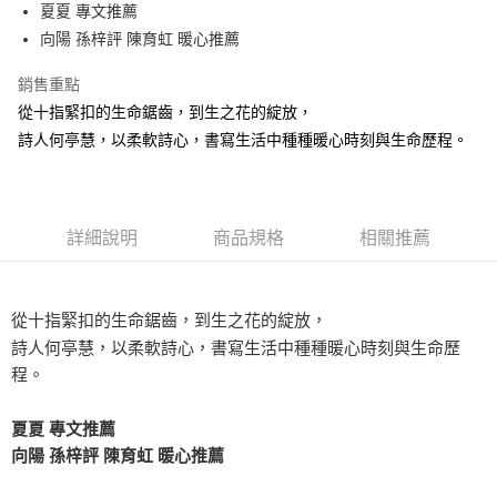
夏夏 專文推薦
付款後全家取貨
向陽 孫梓評 陳育虹 暖心推薦
每筆NT$60，滿NT$499(含以上)免運費
銷售重點
付款後7-11取貨
從十指緊扣的生命鋸齒，到生之花的綻放，
每筆NT$60，滿NT$499(含以上)免運費
詩人何亭慧，以柔軟詩心，書寫生活中種種暖心時刻與生命歷程。
宅配
每筆NT$100，滿NT$499(含以上)免運費
詳細說明
商品規格
相關推薦
從十指緊扣的生命鋸齒，到生之花的綻放，
詩人何亭慧，以柔軟詩心，書寫生活中種種暖心時刻與生命歷
程。
夏夏 專文推薦
向陽 孫梓評 陳育虹 暖心推薦