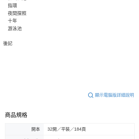
指環
夜間探照
十年
游泳池
後記
顯示電腦版詳細說明
商品規格
開本
32開／平裝／184頁