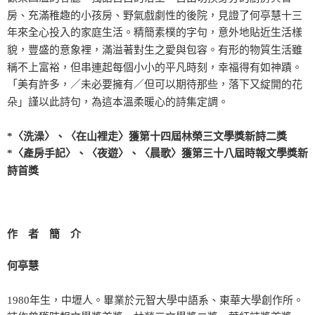
房、充滿稚趣的小孩房、野氣戲劇性的後院，見證了何亭慧十三
年來全心投入的家庭生活。精簡素樸的字句，意外地貼近生活樣
貌，豐盛的意象裡，滿溢著對生之愛與包容。有形的物質生活雖
稱不上富裕，但串連起每個小小的平凡時刻，幸福得有如神蹟。
「美有許多，／未必要擁有／但可以期待那些，落下又綻開的花
朵」謹以此詩句，為這本溫柔暖心的詩集定調。
*〈洗澡〉、〈在山裡走〉獲第十四屆林榮三文學獎新詩二獎
*〈產房手記〉、〈夜遊〉、〈晨歌〉獲第三十八屆時報文學獎新
詩首獎
作 者 簡 介
何亭慧
1980年生，中壢人。畢業於元智大學中語系、東華大學創作所。