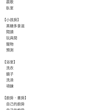
晨歌
臥室
【小孩房】
黑糖多拿滋
閱讀
玩具間
寵物
預測
【浴室】
洗衣
鏡子
洗澡
項鍊
【廚房．書房】
自己的廚房