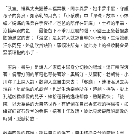
「臥室」裡與丈夫握著幸福票根，同享異夢，她半夢半醒，守護
孩子的鼻息，如泌乳的月亮；「小孩房」中「彈珠，故事，小螞
蟻／媽媽的溫柔在手套裡／爸爸的陪伴在鞋底」，土裡的甲蟲、
滾輪奔跑的鼠……最後留下不乖打屁股的貓，小國王正急著獨處
閱讀滿室的書；「浴室」是女詩人就鏡自鑒的小天地，生活讓她
汗水閃亮，終能欣賞缺陷，願傾注所有，從此身上的盛妝將會是
緊緊環抱的小手。
「廚房．書房」是詩人／家庭主婦身分切換的場域，湯正噗噗滾
著，偶爾打開的筆電也等待著珍．奧斯汀、艾蜜莉．勃朗特、小
川洋子上線入詩，歡迎入座自由來去；「客廳」，連接著過去與
現在，是記憶的承載體，也是生活樂趣所在，追劇、拌嘴、愛上
孔龍凶猛想像的兒子、練拾種籽的逸趣想像，熱鬧歡快；「後
院」以天為幕的大自然世界，有醉倒在自己香氣裡的檸檬桉，如
綴寶紅寶石教堂的桑椹，還有十年玫瑰，彼此見證最醜陋腐敗的
時刻，脈脈待放。
歡樂四溢的客廳、獨語自白的浴室、自由切換身分的廚房與書