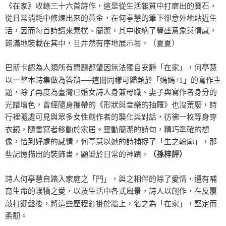
《在家》收錄三十六首詩作，這是從生活雜質中打磨出的寶石，
從日常消耗中修煉出來的黃金，在何亭慧的筆下卻意外地貼近生
活，因而每首詩讀來素樸、簡潔，其中收納了豐盛意象與情感，
飽滿地裝載在其中，且井然有序地展示著。（夏夏）
巴斯卡認為人類所有問題都肇因無法獨自安靜「在家」，何亭慧
以一整本詩集做為答辯──這冊同樣可歸類於「媽媽+1」的寫作主
題，除了再度為臺灣已婚女詩人身兼母職、妻子與寫作者身分的
光譜增色，曾經隨身攜帶的《形狀與音樂的抽屜》也沒荒廢，詩
行裡隨處可見與眾多女性創作者的襲化與對話，彷彿一枚等身穿
衣鏡，隨書寫者移動於家居。靈動簡潔的詩句，精巧準確的想
像，恰到好處的感情，何亭慧以她的詩捕捉了「生之輪廓」，那
些記憶描出的裝飾畫，顯誕於日常的神蹟。
（孫梓評）
詩人何亭慧自踏入家庭之「門」，與之相伴的除了愛情，還有哺
育生命的護犢之愛，以及生活中各式風景，詩人以創作，在反覆
敲打鍵盤後，將這些歷程釘掛於牆上，名之為「在家」，堅定而
柔韌。