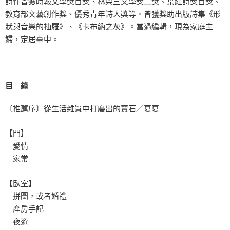
詩作曾獲時報文學獎首獎、林榮三文學獎二獎、葉紅詩獎首獎、
教育部文藝創作獎、優秀青年詩人獎等。曾獲獎助出版詩集《形
狀與音樂的抽屜》、《卡布納之灰》。當過編輯，現為家庭主
婦，定居臺中。
目 錄
〔推薦序〕從生活雜質中打磨出的寶石／夏夏
【門】
愛情
家常
【臥室】
拼圖，或者婚禮
產房手記
夜遊