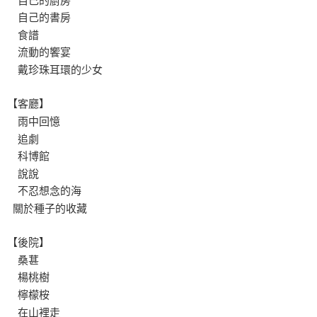
自己的廚房
自己的書房
食譜
流動的饗宴
戴珍珠耳環的少女
【客廳】
雨中回憶
追劇
科博館
說說
不忍想念的海
關於種子的收藏
【後院】
桑葚
楊桃樹
檸檬桉
在山裡走