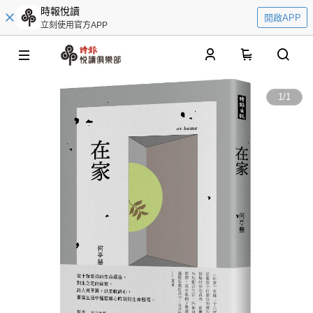
時報悅讀
開啟APP
立刻使用官方APP
0
1
/
1