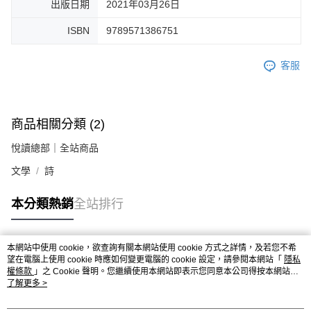
出版日期
2021年03月26日
ISBN
9789571386751
客服
商品相關分類 (2)
悅讀總部｜全站商品
文學
詩
本分類熱銷
全站排行
本網站中使用 cookie，欲查詢有關本網站使用 cookie 方式之詳情，及若您不希
熱門標籤
望在電腦上使用 cookie 時應如何變更電腦的 cookie 設定，請參閱本網站「
隱私
權條款
」之 Cookie 聲明。您繼續使用本網站即表示您同意本公司得按本網站使
用條款之 Cookie 聲明使用 cookie。
了解更多 >