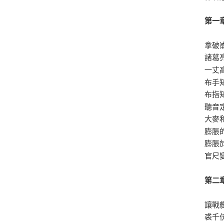
第一
拿破
諸葛
一丈
布手
布指
聽音
大麥
膨脹
膨脹
官尺
第二
讓戰
裘千