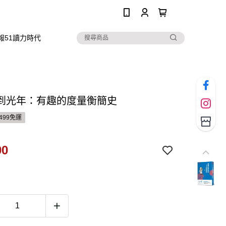
0
報51讀力時代
到光年：有趣的度量衡簡史
499免運
00