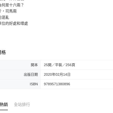
為何是十六兩？
斤，司馬兩
的混亂
單位的好處和壞處
規格
開本
25開／平裝／256頁
出版日期
2020年02月14日
ISBN
9789571380896
熱銷
全站排行