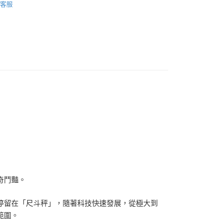
客服
歷史
社會科學
奇鬥豔。
停留在「尺斗秤」，隨著科技快速發展，從極大到
範圍。