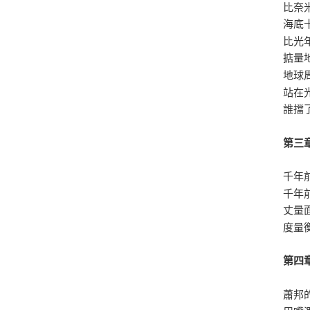
比奈
海底
比光
掂量
地球
站在
誰擋
第三
千年
千年
丈量
度量
第四
蕭邦