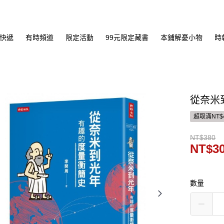
快遞
有時頻道
限定活動
99元限定藏書
本鋪解憂小物
時
從奈米
超取滿NT$
NT$380
NT$3
數量