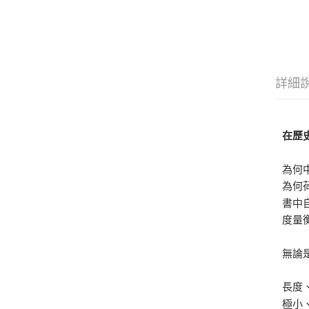
詳細
在歷
為何
為何
書中
度量
無論
長度
極小