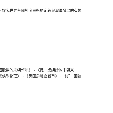
，探究世界各國對度量衡的定義與演進發展的有趣
個歡樂的宋朝新年》、《擺一桌絕妙的宋朝茶
武俠學物理》、《民國房地產戰爭》、《逛一回鮮