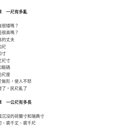
章 一尺有多亂
崙很矮嗎？
亮很高嗎？
高的丈夫
知尺
知寸
定尺寸
和鞋碼
的尺度
於無形，使人不怒
變了，民尺亂了
章 一公尺有多長
艦沉沒的荷蘭寸和瑞典寸
仞、裘千丈、裘千尺