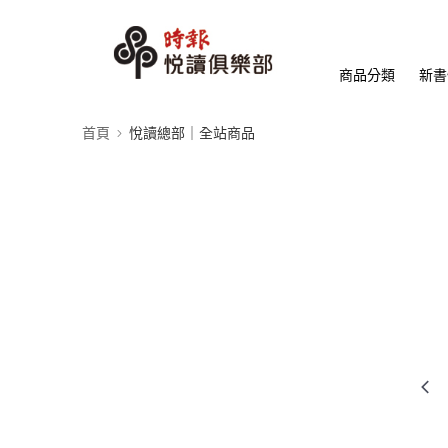
商品分類
新書
首頁
悅讀總部｜全站商品