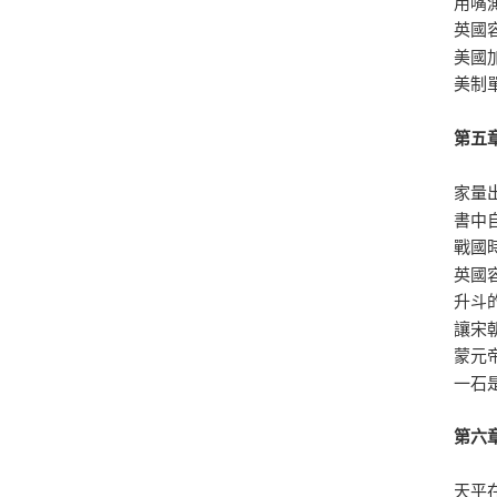
用嘴
英國
美國
美制
第五
家量
書中
戰國
英國
升斗
讓宋
蒙元
一石
第六
天平