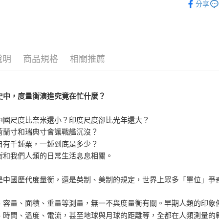
分享
人文史哲
人文史哲
說明
商品規格
相關推薦
史中，度量衡演進究竟在忙什麼？
中國尺度比奈米還小？印度尺度卻比光年還大？
荷蘭寸和瑞典寸會讓戰艦沉沒？
自有千鍾粟，一鍾到底是多少？
衡和我們人類的日常生活息息相關。
是中國歷代度量衡，還是英制、美制的規定，世界上眾多「單位」爭
、容量、面積、重量等測量，無一不與度量衡有關。早期人類的印象
、時間、溫度、電流，甚至地球與月球的距離等，全都在人類測量的