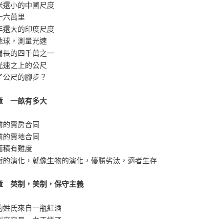
米還小的中國尺度
十六萬里
年還大的印度尺度
地球，測量光速
周長的四千萬之一
光速之上的公尺
了公尺的腳步？
章 一畝有多大
前的賣房合同
前的賣地合同
面積有難度
衡的演化，就像生物的演化，優勝劣汰，適者生存
章 英制，美制，保守主義
的姓氏來自一瓶紅酒