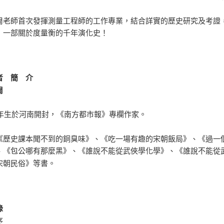
周老師首次發揮測量工程師的工作專業，結合詳實的歷史研究及考證
，一部關於度量衡的千年演化史！
者 簡 介
周
80年生於河南開封，《南方都市報》專欄作家。
《歷史課本聞不到的銅臭味》、《吃一場有趣的宋朝飯局》、《過一
、《包公哪有那麼黑》、《誰說不能從武俠學化學》、《誰說不能從
宋朝民俗》等書。
錄
序