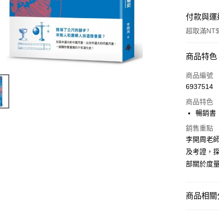
付款與運
超取滿NT$
付款方式
商品特色
信用卡一
商品編號
6937514
ATM付款
商品特色
暢銷書
運送方式
銷售重點
李開周老
付款後全
及考證，
每筆NT$6
部關於度
付款後7-1
每筆NT$6
商品相關分
宅配
悅讀總部
每筆NT$1