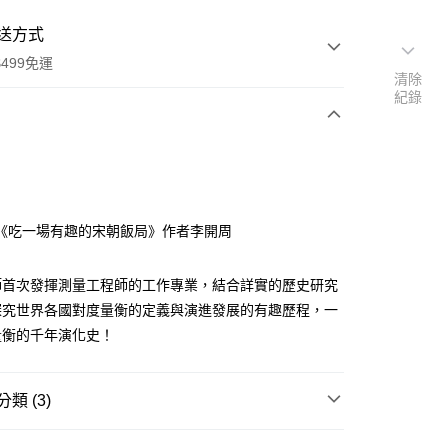
送方式
499免運
清除
紀錄
次付款
《吃一場有趣的宋朝飯局》作者李開周
師首次發揮測量工程師的工作專業，結合詳實的歷史研究
家取貨
探究世界各國對度量衡的定義與演進發展的有趣歷程，一
0，滿NT$499(含以上)免運費
量衡的千年演化史！
1取貨
0，滿NT$499(含以上)免運費
類 (3)
｜全站商品
00，滿NT$499(含以上)免運費