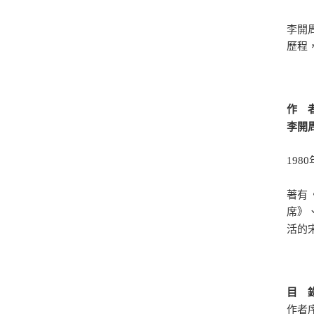
李開
歷程
作 
李開
19
著有
席》
活的
目 
作者