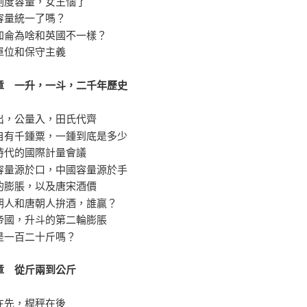
測度容量，女王惱了
容量統一了嗎？
加侖為啥和英國不一樣？
單位和保守主義
章 一升，一斗，二千年歷史
出，公量入，田氏代齊
自有千鍾粟，一鍾到底是多少
時代的國際計量會議
容量源於口，中國容量源於手
的膨脹，以及唐宋酒價
朝人和唐朝人拚酒，誰贏？
帝國，升斗的第二輪膨脹
是一百二十斤嗎？
章 從斤兩到公斤
在先，桿秤在後