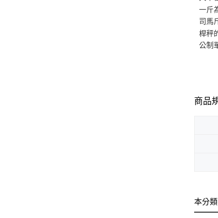
一斤
司馬
桿秤
公制
商品
本分類