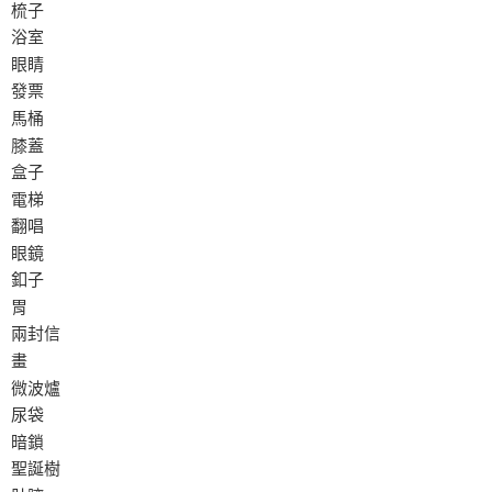
梳子
浴室
眼睛
發票
馬桶
膝蓋
盒子
電梯
翻唱
眼鏡
釦子
胃
兩封信
畫
微波爐
尿袋
暗鎖
聖誕樹