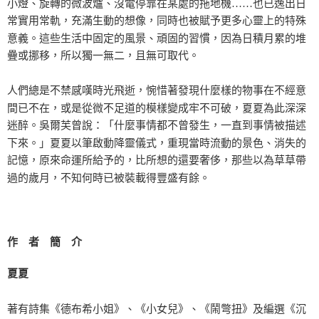
小燈、旋轉的微波爐、沒電停靠在某處的拖地機……也已逸出日
常實用常軌，充滿生動的想像，同時也被賦予更多心靈上的特殊
意義。這些生活中固定的風景、頑固的習慣，因為日積月累的堆
疊或挪移，所以獨一無二，且無可取代。
人們總是不禁感嘆時光飛逝，惋惜著發現什麼樣的物事在不經意
間已不在，或是從微不足道的模樣變成牢不可破，夏夏為此深深
迷醉。吳爾芙曾說：「什麼事情都不曾發生，一直到事情被描述
下來。」夏夏以筆啟動降靈儀式，重現當時流動的景色、消失的
記憶，原來命運所給予的，比所想的還要奢侈，那些以為草草帶
過的歲月，不知何時已被裝載得豐盛有餘。
作 者 簡 介
夏夏
著有詩集《德布希小姐》、《小女兒》、《鬧彆扭》及編選《沉