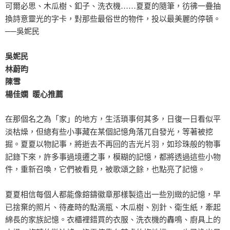
可爾必思、木瓜樹、釦子、洗衣機……夏夏的隨筆，彷彿一疊抽
換詩意靈光的字卡，對那些最俗世的物件，投以最美麗的停頓。
──吳妮民
吳妮民
林蔚昀
陳雪
楊佳嫻 暖心推薦
在那個名之為「家」的地方，生活瑣事何其多，日復一日看似平
淡枯燥，但總有些小事藏在某個記憶角落兀自發光，等著被挖
掘。夏夏以物記事，將逝去不再回的吉光片羽，如珍珠般的物事
記錄下來，許多事過境遷之事，模糊的記憶，都將透過這些小物
件，重新召喚，它們被看見，被歌頌之餘，也點亮了記憶。
夏夏相信每個人都能像鎔鑄徽章那樣製造出一些別緻的記憶，早
已捨棄的照片、待產時的點滴瓶、木瓜樹、別針、衛生紙，牽起
綿長的家族記憶。衣櫃裡錯買的衣服、洗衣機的轟鳴、廚具上的