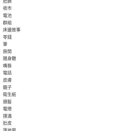
肚臍
收市
電池
群組
床邊故事
零錢
筆
房間
隨身聽
嘴唇
電話
皮膚
鏡子
衛生紙
頭髮
電燈
撲滿
肚皮
落地窗