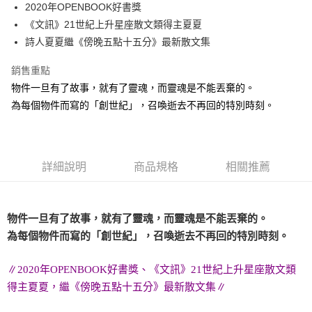
2020年OPENBOOK好書獎
付款後全家取貨
《文訊》21世紀上升星座散文類得主夏夏
每筆NT$60，滿NT$499(含以上)免運費
詩人夏夏繼《傍晚五點十五分》最新散文集
付款後7-11取貨
銷售重點
每筆NT$60，滿NT$499(含以上)免運費
物件一旦有了故事，就有了靈魂，而靈魂是不能丟棄的。
宅配
為每個物件而寫的「創世紀」，召喚逝去不再回的特別時刻。
每筆NT$100，滿NT$499(含以上)免運費
詳細說明
商品規格
相關推薦
物件一旦有了故事，就有了靈魂，而靈魂是不能丟棄的。
為每個物件而寫的「創世紀」，召喚逝去不再回的特別時刻。
∥2020年OPENBOOK好書獎、《文訊》21世紀上升星座散文類
得主夏夏，繼《傍晚五點十五分》最新散文集∥