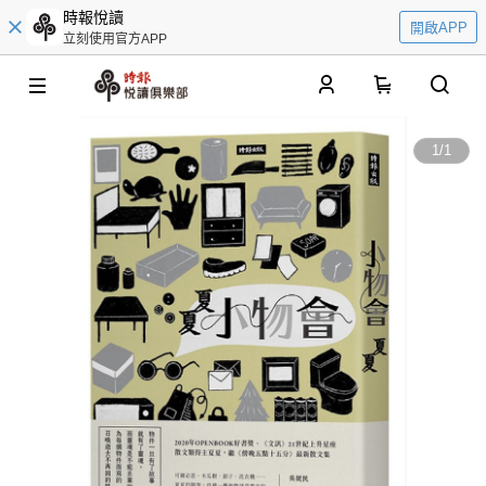
時報悅讀
開啟APP
立刻使用官方APP
0
1
/
1