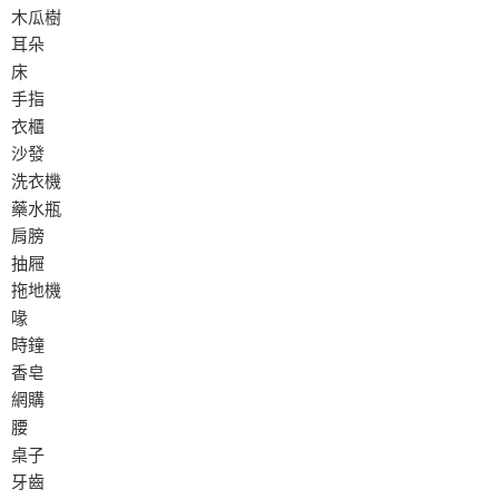
木瓜樹
耳朵
床
手指
衣櫃
沙發
洗衣機
藥水瓶
肩膀
抽屜
拖地機
喙
時鐘
香皂
網購
腰
桌子
牙齒