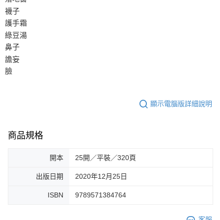
襪子
護手霜
綠豆湯
鼻子
譫妄
臉
顯示電腦版詳細說明
商品規格
開本
25開／平裝／320頁
出版日期
2020年12月25日
ISBN
9789571384764
客服