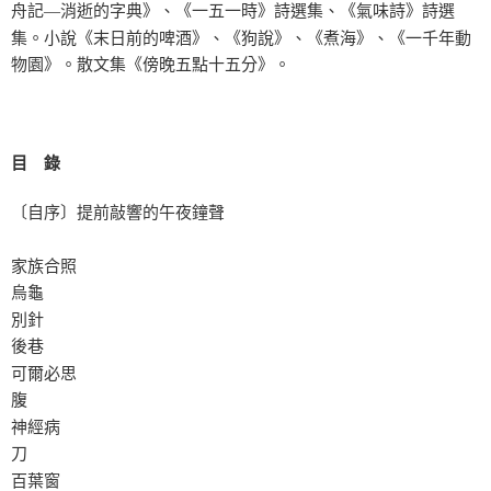
舟記—消逝的字典》、《一五一時》詩選集、《氣味詩》詩選
集。小說《末日前的啤酒》、《狗說》、《煮海》、《一千年動
物園》。散文集《傍晚五點十五分》。
目 錄
〔自序〕提前敲響的午夜鐘聲
家族合照
烏龜
別針
後巷
可爾必思
腹
神經病
刀
百葉窗