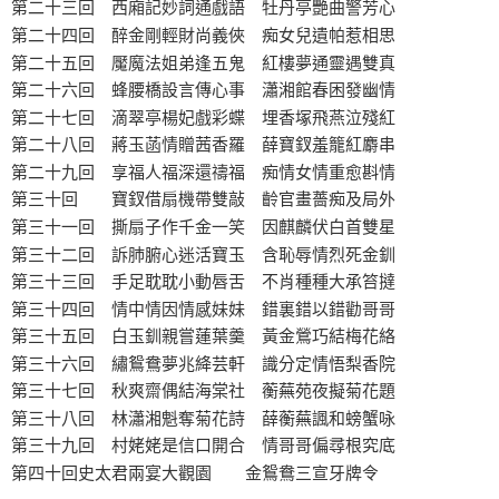
第二十三回 西廂記妙詞通戲語 牡丹亭艷曲警芳心
第二十四回 醉金剛輕財尚義俠 痴女兒遺帕惹相思
第二十五回 魘魔法姐弟逢五鬼 紅樓夢通靈遇雙真
第二十六回 蜂腰橋設言傳心事 瀟湘館春困發幽情
第二十七回 滴翠亭楊妃戲彩蝶 埋香塚飛燕泣殘紅
第二十八回 蔣玉菡情贈茜香羅 薛寶釵羞籠紅麝串
第二十九回 享福人福深還禱福 痴情女情重愈斟情
第三十回 寶釵借扇機帶雙敲 齡官畫薔痴及局外
第三十一回 撕扇子作千金一笑 因麒麟伏白首雙星
第三十二回 訴肺腑心迷活寶玉 含恥辱情烈死金釧
第三十三回 手足耽耽小動唇舌 不肖種種大承笞撻
第三十四回 情中情因情感妹妹 錯裏錯以錯勸哥哥
第三十五回 白玉釧親嘗蓮葉羹 黃金鶯巧結梅花絡
第三十六回 繡鴛鴦夢兆絳芸軒 識分定情悟梨香院
第三十七回 秋爽齋偶結海棠社 蘅蕪苑夜擬菊花題
第三十八回 林瀟湘魁奪菊花詩 薛蘅蕪諷和螃蟹咏
第三十九回 村姥姥是信口開合 情哥哥偏尋根究底
第四十回史太君兩宴大觀園 金鴛鴦三宣牙牌令