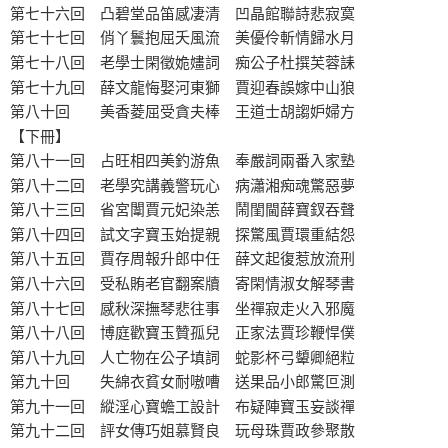
第七十六回 凸碧堂品笛感凄清 凹晶館聯詩悲寂寞
第七十七回 俏丫鬟抱屈夭風流 美優伶斬情歸水月
第七十八回 老學士閑徵姽嫿詞 痴公子杜撰芙蓉誄
第七十九回 薛文龍悔娶河東獅 賈迎春誤嫁中山狼
第八十回 美香菱屈受貪夫棒 王道士胡謅妒婦方
【下冊】
第八十一回 占旺相四美釣游魚 奉嚴詞兩番入家塾
第八十二回 老學究講義警玩心 病瀟湘痴魂驚惡夢
第八十三回 省宮闈賈元妃染恙 鬧閨閫薛寶釵吞聲
第八十四回 試文字寶玉始提親 探驚風賈環重結怨
第八十五回 賈存周報升郎中任 薛文起復惹放流刑
第八十六回 受私賄老官翻案牘 寄閑情淑女解琴書
第八十七回 感秋深撫琴悲往事 坐禪寂走火入邪魔
第八十八回 博庭歡寶玉贊孤兒 正家法賈珍鞭悍僕
第八十九回 人亡物在公子填詞 蛇影杯弓顰卿絕粒
第九十回 失綿衣貧女耐嗷嘈 送果品小郎驚叵測
第九十一回 縱淫心寶蟾工設計 布疑陣寶玉妄談禪
第九十二回 評女傳巧姐慕賢良 玩母珠賈政參聚散