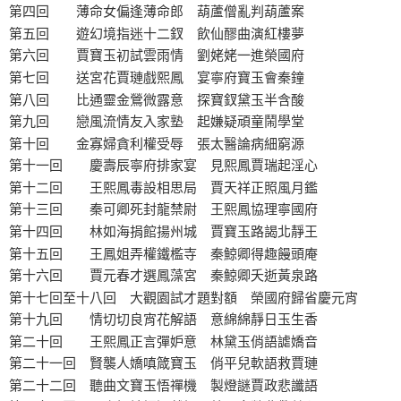
第四回 薄命女偏逢薄命郎 葫蘆僧亂判葫蘆案
第五回 遊幻境指迷十二釵 飲仙醪曲演紅樓夢
第六回 賈寶玉初試雲雨情 劉姥姥一進榮國府
第七回 送宮花賈璉戲熙鳳 宴寧府寶玉會秦鐘
第八回 比通靈金鶯微露意 探寶釵黛玉半含酸
第九回 戀風流情友入家塾 起嫌疑頑童鬧學堂
第十回 金寡婦貪利權受辱 張太醫論病細窮源
第十一回 慶壽辰寧府排家宴 見熙鳳賈瑞起淫心
第十二回 王熙鳳毒設相思局 賈天祥正照風月鑑
第十三回 秦可卿死封龍禁尉 王熙鳳協理寧國府
第十四回 林如海捐館揚州城 賈寶玉路謁北靜王
第十五回 王鳳姐弄權鐵檻寺 秦鯨卿得趣饅頭庵
第十六回 賈元春才選鳳藻宮 秦鯨卿夭逝黃泉路
第十七回至十八回 大觀園試才題對額 榮國府歸省慶元宵
第十九回 情切切良宵花解語 意綿綿靜日玉生香
第二十回 王熙鳳正言彈妒意 林黛玉俏語謔嬌音
第二十一回 賢襲人嬌嗔箴寶玉 俏平兒軟語救賈璉
第二十二回 聽曲文寶玉悟禪機 製燈謎賈政悲讖語