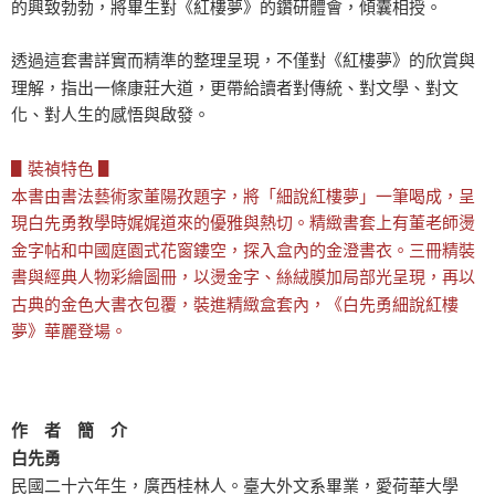
的興致勃勃，將畢生對《紅樓夢》的鑽研體會，傾囊相授。
透過這套書詳實而精準的整理呈現，不僅對《紅樓夢》的欣賞與
理解，指出一條康莊大道，更帶給讀者對傳統、對文學、對文
化、對人生的感悟與啟發。
▋裝禎特色 ▋
本書由書法藝術家董陽孜題字，將「細說紅樓夢」一筆喝成，呈
現白先勇教學時娓娓道來的優雅與熱切。精緻書套上有董老師燙
金字帖和中國庭園式花窗鏤空，探入盒內的金澄書衣。三冊精裝
書與經典人物彩繪圖冊，以燙金字、絲絨膜加局部光呈現，再以
古典的金色大書衣包覆，裝進精緻盒套內，《白先勇細說紅樓
夢》華麗登場。
作 者 簡 介
白先勇
民國二十六年生，廣西桂林人。臺大外文系畢業，愛荷華大學