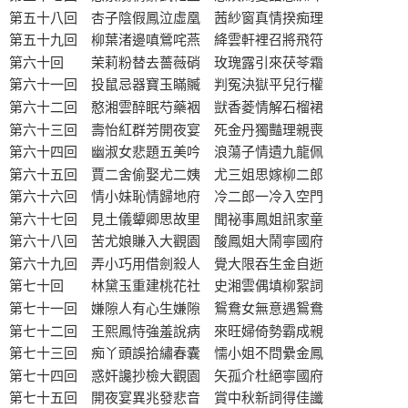
第五十八回 杏子陰假鳳泣虛凰 茜紗窗真情揆痴理
第五十九回 柳葉渚邊嗔鶯咤燕 絳雲軒裡召將飛符
第六十回 茉莉粉替去薔薇硝 玫瑰露引來茯苓霜
第六十一回 投鼠忌器寶玉瞞贓 判冤決獄平兒行權
第六十二回 憨湘雲醉眠芍藥裀 獃香菱情解石榴裙
第六十三回 壽怡紅群芳開夜宴 死金丹獨豔理親喪
第六十四回 幽淑女悲題五美吟 浪蕩子情遺九龍佩
第六十五回 賈二舍偷娶尤二姨 尤三姐思嫁柳二郎
第六十六回 情小妹恥情歸地府 冷二郎一冷入空門
第六十七回 見土儀顰卿思故里 聞祕事鳳姐訊家童
第六十八回 苦尤娘賺入大觀園 酸鳳姐大鬧寧國府
第六十九回 弄小巧用借劍殺人 覺大限吞生金自逝
第七十回 林黛玉重建桃花社 史湘雲偶填柳絮詞
第七十一回 嫌隙人有心生嫌隙 鴛鴦女無意遇鴛鴦
第七十二回 王熙鳳恃強羞說病 來旺婦倚勢霸成親
第七十三回 痴丫頭誤拾繡春囊 懦小姐不問纍金鳳
第七十四回 惑奸讒抄檢大觀園 矢孤介杜絕寧國府
第七十五回 開夜宴異兆發悲音 賞中秋新詞得佳讖