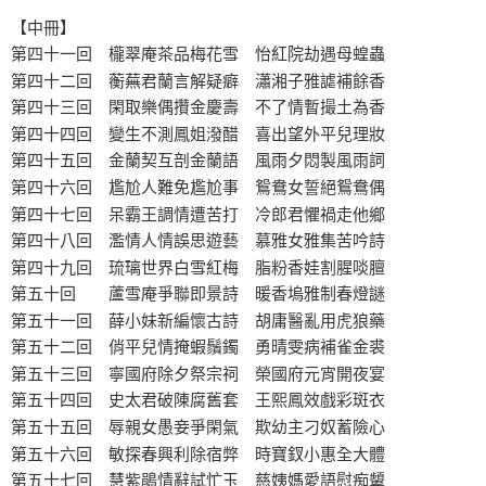
【中冊】
第四十一回 櫳翠庵茶品梅花雪 怡紅院劫遇母蝗蟲
第四十二回 蘅蕪君蘭言解疑癖 瀟湘子雅謔補餘香
第四十三回 閑取樂偶攢金慶壽 不了情暫撮土為香
第四十四回 變生不測鳳姐潑醋 喜出望外平兒理妝
第四十五回 金蘭契互剖金蘭語 風雨夕悶製風雨詞
第四十六回 尷尬人難免尷尬事 鴛鴦女誓絕鴛鴦偶
第四十七回 呆霸王調情遭苦打 冷郎君懼禍走他鄉
第四十八回 濫情人情誤思遊藝 慕雅女雅集苦吟詩
第四十九回 琉璃世界白雪紅梅 脂粉香娃割腥啖膻
第五十回 蘆雪庵爭聯即景詩 暖香塢雅制春燈謎
第五十一回 薛小妹新編懷古詩 胡庸醫亂用虎狼藥
第五十二回 俏平兒情掩蝦鬚鐲 勇晴雯病補雀金裘
第五十三回 寧國府除夕祭宗祠 榮國府元宵開夜宴
第五十四回 史太君破陳腐舊套 王熙鳳效戲彩斑衣
第五十五回 辱親女愚妾爭閑氣 欺幼主刁奴蓄險心
第五十六回 敏探春興利除宿弊 時寶釵小惠全大體
第五十七回 慧紫鵑情辭試忙玉 慈姨媽愛語慰痴顰