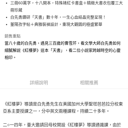
三冊60萬字，十八開本，特殊裱紅卡書盒＋精緻大書衣包覆三大
付款後全家取貨
冊珍藏
每筆NT$60，滿NT$499(含以上)免運費
白先勇鑽研「天書」數十年，一生心血結晶完整呈現！
付款後7-11取貨
董陽孜字帖＋典雅裝禎設計，重現大觀園的極盛繁華
每筆NT$60，滿NT$499(含以上)免運費
銷售重點
宅配
當八十歲的白先勇，遇見三百歲的曹雪芹，看文學大師白先勇如何
每筆NT$100，滿NT$499(含以上)免運費
細膩解説《紅樓夢》這本「天書」，看二位小説家跨越時空的心靈
相印。
詳細說明
相關推薦
《紅樓夢》導讀是白先勇先生在美國加州大學聖塔芭芭拉分校東
亞系主要授課之一，分中英文兩種課程，持續二十多年。
二○一四年，臺大邀請回母校開設《紅樓夢》導讀通識課，由於