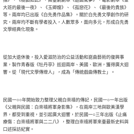
大班的最後一夜》、《玉卿嫂》、《孤戀花》、《最後的貴族》
等。兩岸均已出版《白先勇作品集》。關於白先勇文學創作的研
究，兩岸均不斷有學者投入，人數眾多，面向多元，形成白先勇
文學經典化現象。
從加大退休後，投入愛滋防治的公益活動和崑曲藝術的復興事
業，製作青春版《牡丹亭》巡迴兩岸、美國、歐洲，獲得廣大迴
響。從「現代文學傳燈人」，成為「傳統戲曲傳教士」。
民國一○○年開始致力整理父親白崇禧的傳記，民國一○一年出版
《父親與民國：白崇禧將軍身影集》，在兩岸三地與歐美漢學
界，都受到重視，並引起廣大迴響，於民國一○三年出版《止痛
療傷：白崇禧將軍與二二八》，整理白崇禧將軍來臺最新史料與
口述採訪紀實。