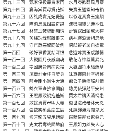
第九十三回 甄家僕投靠賈家門 水月庵掀翻風月案
第九十四回 宴海棠賈母賞花妖 失寶玉通靈知奇禍
第九十五回 因訛成實元妃薨逝 以假混真寶玉瘋顛
第九十六回 瞞消息鳳姐設奇謀 洩機關顰兒迷本性
第九十七回 林黛玉焚稿斷痴情 薛寶釵出閨成大禮
第九十八回 苦絳珠魂歸離恨天 病神瑛淚灑相思地
第九十九回 守官箴惡奴同破例 閱邸報老舅自擔驚
第一百回 破好事香菱結深恨 悲遠嫁寶玉感離情
第一百一回 大觀園月夜感幽魂 散花寺神籤驚異兆
第一百二回 寧國府骨肉病災祲 大觀園符水驅妖孽
第一百三回 施毒計金桂自焚身 昧真禪雨村空遇舊
第一百四回 醉金剛小鰍生大浪 痴公子餘痛觸前情
第一百五回 錦衣軍查抄寧國府 驄馬使彈劾平安州
第一百六回 王熙鳳致禍抱羞慚 賈太君禱天消禍患
第一百七回 散餘資賈母明大義 復世職政老沐天恩
第一百八回 強歡笑蘅蕪慶生辰 死纏綿瀟湘聞鬼哭
第一百九回 候芳魂五兒承錯愛 還孽債迎女返眞元
第一百十回 史太君壽終歸地府 王鳳姐力詘失人心