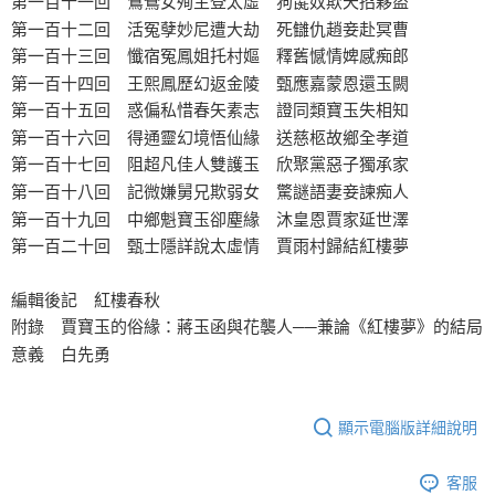
第一百十一回 鴛鴦女殉主登太虛 狗彘奴欺天招夥盜
第一百十二回 活冤孽妙尼遭大劫 死讎仇趙妾赴冥曹
第一百十三回 懺宿冤鳳姐托村嫗 釋舊憾情婢感痴郎
第一百十四回 王熙鳳歷幻返金陵 甄應嘉蒙恩還玉闕
第一百十五回 惑偏私惜春矢素志 證同類寶玉失相知
第一百十六回 得通靈幻境悟仙緣 送慈柩故鄉全孝道
第一百十七回 阻超凡佳人雙護玉 欣聚黨惡子獨承家
第一百十八回 記微嫌舅兄欺弱女 驚謎語妻妾諫痴人
第一百十九回 中鄉魁寶玉卻塵緣 沐皇恩賈家延世澤
第一百二十回 甄士隱詳說太虛情 賈雨村歸結紅樓夢
編輯後記 紅樓春秋
附錄 賈寶玉的俗緣：蔣玉函與花襲人──兼論《紅樓夢》的結局
意義 白先勇
顯示電腦版詳細說明
客服