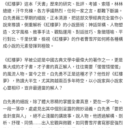
《紅樓夢》這本「天書」歷來的研究、批評、考據、索隱，林林
總總，汗牛充棟，各方爭議熱烈，任何一家之言，都難下斷論。
白先勇藉三學期的細說，正本清源，把這部文學經典完全當作小
說來導讀，側重解析《紅樓夢》的小說藝術：神話架構、人物塑
造、文字風格、敘事手法、觀點運用、對話技巧、象徵隱喻、平
行對比、千里伏筆，檢視《紅樓夢》的作者曹雪芹如何將各種構
成小說的元素發揮到極致。
《紅樓夢》早被公認是中國古典文學中最偉大的著作之一，更是
集大成的才子書，才子書的真正解人，往往需要「惺惺惜惺惺」
的風流人物。當今之世，白先勇不正是這種才子？他性好《紅樓
夢》，熟讀大半生，尤其跨越兩百多年時空，以小說家與小說家
心靈相印，豈非最適當的解人？
白先勇的細說，除了體大思精的掌握全書真意，更在一字一句、
一段一落中，處處見出其中個別呈露的微妙涵義。白先勇「要把
金針度與人」，絕不止淺層的講故事，說人物，他透過解構、剖
析、抒理、同情……出入宏觀與微觀，如同曹雪芹書寫那麼強烈