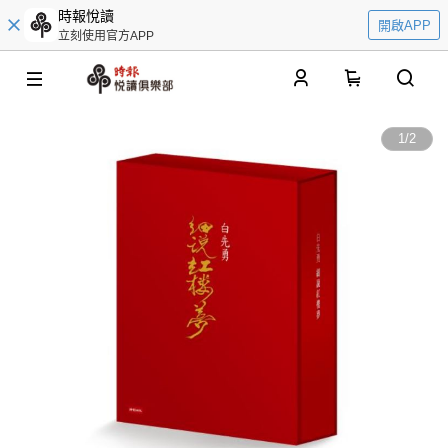
時報悅讀
開啟APP
立刻使用官方APP
0
1
/
2