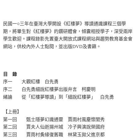
民國一○三年在臺灣大學開設《紅樓夢》導讀通識課程三個學
期，將畢生對《紅樓夢》的鑽研體會，傾囊相授學子，深受兩岸
學生歡迎。課程錄影先置臺大開放式課程網站與趨勢教育基金會
網站，供校內外人士點閱，並出版DVD及書籍。
目 錄
序一 大觀紅樓 白先勇
序二 白先勇細說紅樓夢出版弁言 柯慶明
緒論 從「紅樓夢導讀」到「細說紅樓夢」 白先勇
【上冊】
第一回 甄士隱夢幻識通靈 賈雨村風塵懷閨秀
第二回 賈夫人仙逝揚州城 冷子興演說榮國府
第三回 賈雨村夤緣復舊職 林黛玉拋父進京都