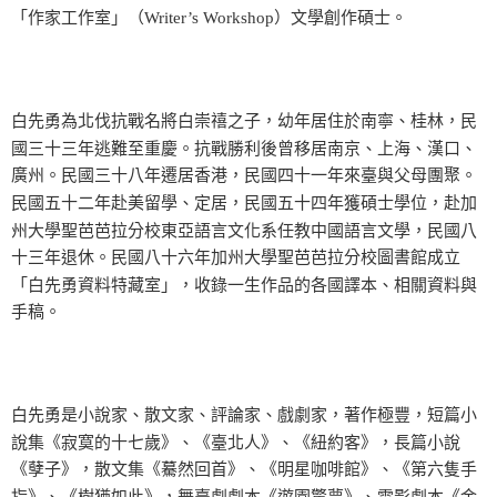
「作家工作室」（Writer’s Workshop）文學創作碩士。
白先勇為北伐抗戰名將白崇禧之子，幼年居住於南寧、桂林，民
國三十三年逃難至重慶。抗戰勝利後曾移居南京、上海、漢口、
廣州。民國三十八年遷居香港，民國四十一年來臺與父母團聚。
民國五十二年赴美留學、定居，民國五十四年獲碩士學位，赴加
州大學聖芭芭拉分校東亞語言文化系任教中國語言文學，民國八
十三年退休。民國八十六年加州大學聖芭芭拉分校圖書館成立
「白先勇資料特藏室」，收錄一生作品的各國譯本、相關資料與
手稿。
白先勇是小說家、散文家、評論家、戲劇家，著作極豐，短篇小
說集《寂寞的十七歲》、《臺北人》、《紐約客》，長篇小說
《孽子》，散文集《驀然回首》、《明星咖啡館》、《第六隻手
指》、《樹猶如此》，舞臺劇劇本《遊園驚夢》、電影劇本《金