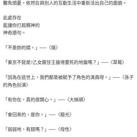
難免煩憂，依然在與別人的互動生活中重新活出自己的面貌。
此處存在
能讓你打起精神的
神奇語句。
「不是妳的錯。」──〈燒〉
「東京不就是?乙女跟甘王搶得要死的地盤嗎？」──〈草莓〉
「因為在這世上，我們都是被賦予了角色的演員呀。」──〈孫子
的角色扮演〉
「有你在，真的很開心。」──〈大姊頭〉
「會回來的，是你。」──〈極光〉
「弱弱地，有錯嗎？」──〈母性〉