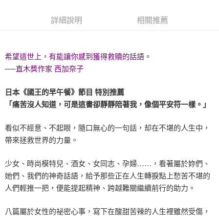
詳細說明
相關推薦
希望這世上，有能讓你感到獲得救贖的話語。
──直木獎作家 西加奈子
日本《國王的早午餐》節目 特別推薦
「痛苦沒人知道，可是這書卻靜靜陪著我，像個平安符一樣。」
看似不經意、不起眼，隨口無心的一句話，却在不堪的人生中，
帶來拯救世界的力量。
少女、時尚模特兒、酒女、女同志、孕婦……，看著屬於妳們、
她們、我們的神奇話語，給予那些正在人生轉捩點上愁苦不堪的
人們輕推一把，便能提起精神、跨越難關繼續前行的助力。
八篇屬於女性的祕密心事，寫下在酸甜苦辣的人生裡雖然受傷，