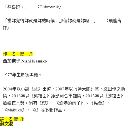
「恭喜妳。」──〈Dubrovnik〉
「當妳覺得妳就是妳的時候，那個妳就是妳呀。」──〈飛龍背
摔〉
作 者 簡 介
西加奈子 Nishi Kanako
1977年生於德黑蘭。
2004年以小說《葵》出道，2007年以《通天閣》拿下織田作之助
獎，2013年以《笑福面》獲頒河合隼雄獎，2015年以《莎拉巴》
擄獲直木獎。另有《櫻》、《漁港的肉子》、《舞台》、
《Makuko》、《i》等多部作品。
譯 者 簡 介
蘇文淑