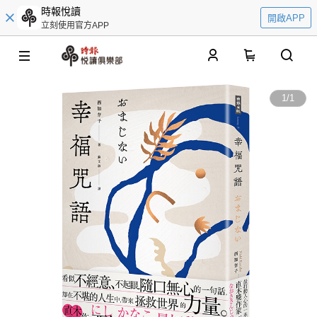
時報悅讀
開啟APP
立刻使用官方APP
0
1
/
1