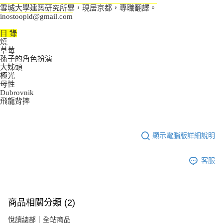
雪城大學建築研究所畢，現居京都，專職翻譯。
inostoopid@gmail.com
目 錄
燒
草莓
孫子的角色扮演
大姊頭
極光
母性
Dubrovnik
飛龍背摔
顯示電腦版詳細說明
客服
商品相關分類 (2)
悅讀總部｜全站商品