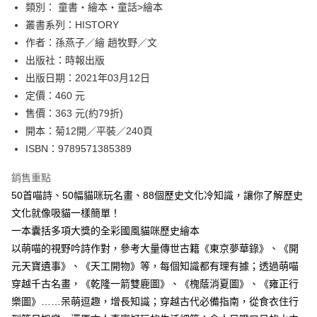
類別： 童書‧繪本‧童話>繪本
付款後全家取貨
叢書系列：HISTORY
每筆NT$60，滿NT$499(含以上)免運費
作者：孫燕子／繪 趙牧野／文
付款後7-11取貨
出版社：時報出版
每筆NT$60，滿NT$499(含以上)免運費
出版日期：2021年03月12日
定價：460 元
宅配
售價：363 元(約79折)
每筆NT$100，滿NT$499(含以上)免運費
開本：菊12開／平裝／240頁
ISBN：9789571385389
銷售重點
50首喵詩、50幅貓咪玩名畫、88個歷史文化冷知識，讓你了解歷史
文化就像吸貓一樣簡單！
一本囊括多項大獎的全彩國風貓咪歷史繪本
以萌喵的視野吟詩作對，參考大量傳世古籍《東京夢華錄》、《開
元天寶遺事》、《天工開物》等，每個知識都有理有據；透過萌喵
穿越千古名畫，《乾隆一箭雙鹿圖》、《槐蔭消夏圖》、《雍正行
樂圖》……呆萌逗趣，增長知識；穿越古代必備指南，從食衣住行