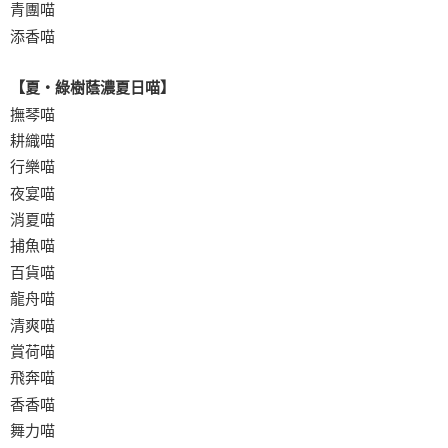
青團喵
添香喵
【夏‧綠樹蔭濃夏日喵】
撫琴喵
耕織喵
行樂喵
夜宴喵
消夏喵
捕魚喵
百貨喵
龍舟喵
清爽喵
賞荷喵
飛奔喵
香香喵
舞力喵