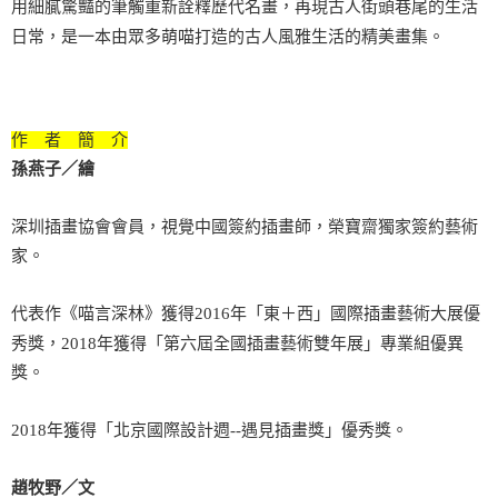
用細膩驚豔的筆觸重新詮釋歷代名畫，再現古人街頭巷尾的生活
日常，是一本由眾多萌喵打造的古人風雅生活的精美畫集。
作 者 簡 介
孫燕子／繪
深圳插畫協會會員，視覺中國簽約插畫師，榮寶齋獨家簽約藝術
家。
代表作《喵言深林》獲得2016年「東＋西」國際插畫藝術大展優
秀獎，2018年獲得「第六屆全國插畫藝術雙年展」專業組優異
獎。
2018年獲得「北京國際設計週--遇見插畫獎」優秀獎。
趙牧野／文