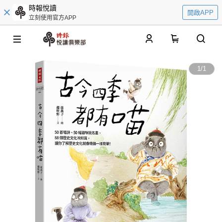
時報悅讀
開啟APP
立刻使用官方APP
0
1
/
1