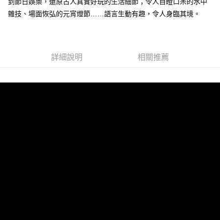
到節日娛樂，還原古人真實好玩的生活細節；令人目瞪口呆的水中
雜技、場面恢弘的元宵燈節……語言生動有趣，令人身臨其境。
詳細說明
相關推薦