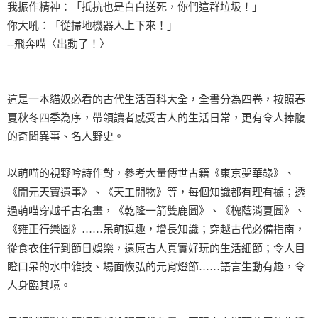
我振作精神：「抵抗也是白白送死，你們這群垃圾！」
你大吼：「從掃地機器人上下來！」
--飛奔喵〈出動了！〉
這是一本貓奴必看的古代生活百科大全，全書分為四卷，按照春
夏秋冬四季為序，帶領讀者感受古人的生活日常，更有令人捧腹
的奇聞異事、名人野史。
以萌喵的視野吟詩作對，參考大量傳世古籍《東京夢華錄》、
《開元天寶遺事》、《天工開物》等，每個知識都有理有據；透
過萌喵穿越千古名畫，《乾隆一箭雙鹿圖》、《槐蔭消夏圖》、
《雍正行樂圖》……呆萌逗趣，增長知識；穿越古代必備指南，
從食衣住行到節日娛樂，還原古人真實好玩的生活細節；令人目
瞪口呆的水中雜技、場面恢弘的元宵燈節……語言生動有趣，令
人身臨其境。