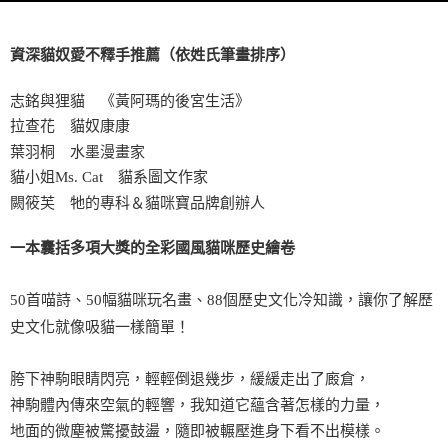
資深貓奴愛不釋手推薦（依姓氏筆畫排序）
志銘與狸貓 《黃阿瑪的後宮生活》
拉查花 貓奴康康
葉羽桐 水墨漫畫家
貓小姐Ms. Cat 貓系圖文作家
闕筱芙 牠的專科＆貓咪寶品牌創辦人
一本囊括多項大獎的全彩國風貓咪歷史繪卷
50首喵詩、50幅貓咪玩名畫、88個歷史文化冷知識，讓你了解歷
史文化就像吸貓一樣簡單！
胯下神駒眼睛閃亮，輕輕倒退幾步，緩緩走出了廄倉，
神駒體內傳來空氣的輕響，我知道它蘊含著怎樣的力量，
地面的微塵被驚擾鼓盪，隨即被輾壓進身下看不出模樣。