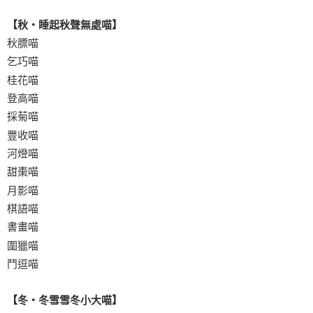
【秋‧睡起秋聲無處喵】
秋膘喵
乞巧喵
桂花喵
登高喵
採菊喵
豐收喵
河燈喵
甜棗喵
月影喵
棋語喵
書畫喵
圍獵喵
鬥逗喵
【冬‧冬雪雪冬小大喵】