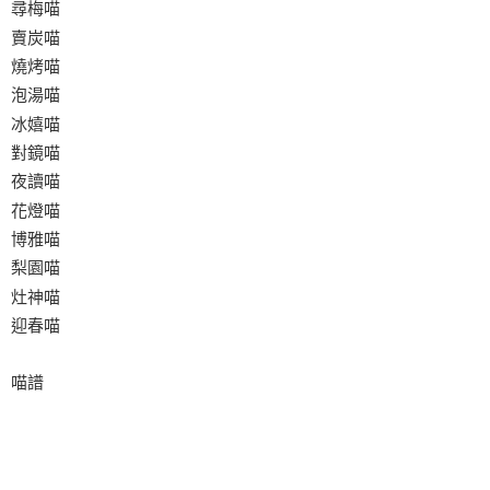
尋梅喵
賣炭喵
燒烤喵
泡湯喵
冰嬉喵
對鏡喵
夜讀喵
花燈喵
博雅喵
梨園喵
灶神喵
迎春喵
喵譜