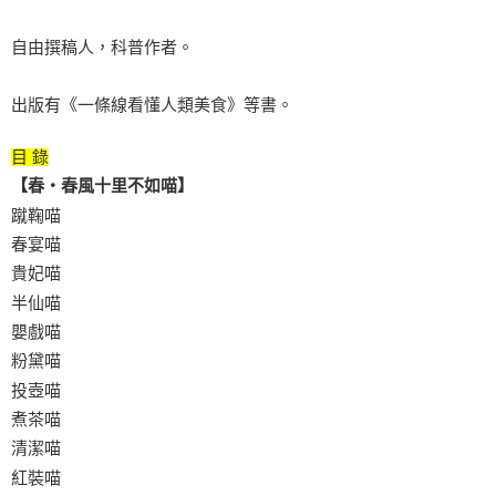
自由撰稿人，科普作者。
出版有《一條線看懂人類美食》等書。
目 錄
【春‧春風十里不如喵】
蹴鞠喵
春宴喵
貴妃喵
半仙喵
嬰戲喵
粉黛喵
投壺喵
煮茶喵
清潔喵
紅裝喵