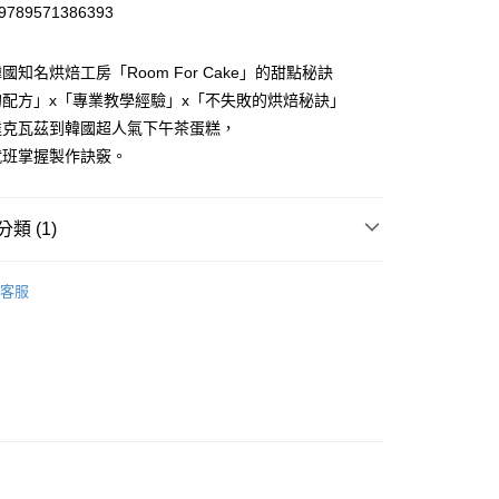
9789571386393
00，滿NT$499(含以上)免運費
國知名烘焙工房「Room For Cake」的甜點秘訣
配方」x「專業教學經驗」x「不失敗的烘焙秘訣」
達克瓦茲到韓國超人氣下午茶蛋糕，
就班掌握製作訣竅。
類 (1)
｜全站商品
客服