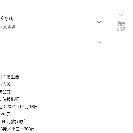
送方式
清除
499免運
紀錄
次付款
列：優生活
朴志英
陳品芳
家取貨
：時報出版
0，滿NT$499(含以上)免運費
：2021年04月16日
1取貨
20 元
0，滿NT$499(含以上)免運費
84 元(約78折)
6開／平裝／308頁