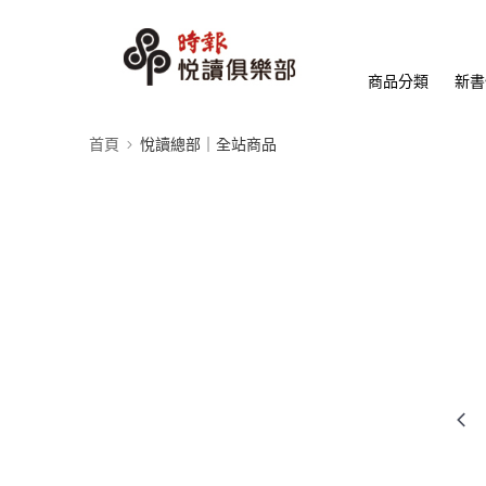
商品分類
新書
首頁
悅讀總部｜全站商品