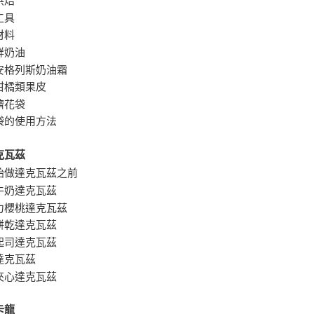
烘焙
工具
材料
鮮奶油
安格列斯奶油霜
柑橘類果皮
擠花袋
袋的使用方法
克瓦茲
始做達克瓦茲之前
牛奶達克瓦茲
力櫻桃達克瓦茲
餅乾達克瓦茲
起司達克瓦茲
達克瓦茲
夾心達克瓦茲
卡龍