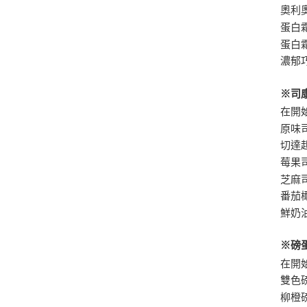
奧利
蛋白
蛋白
濃郁
※司
在開
原味
切達
莓果
芝麻
番茄
鮮奶
※磅
在開
雙色
柳橙