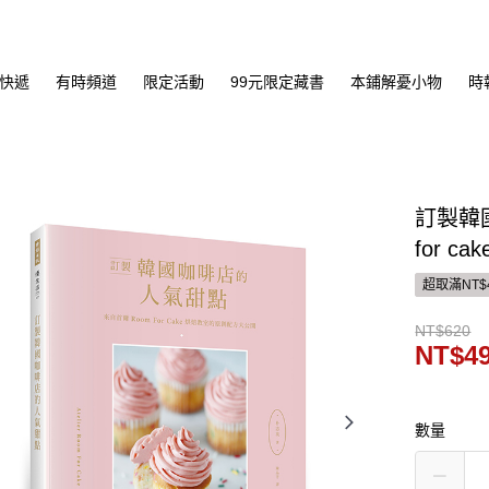
快遞
有時頻道
限定活動
99元限定藏書
本鋪解憂小物
時
訂製韓
for 
超取滿NT$
NT$620
NT$4
數量