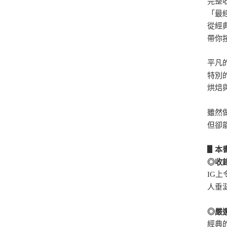
完整收
「最
從經
帶你
平凡
特別
烘焙
雖然
但卻
▋本
◎收
IG
人垂
◎嚴
經典