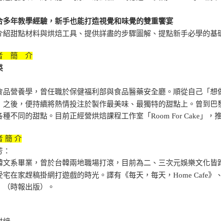
合多年教學經驗，新手也能打造視覺和味覺的雙重饗宴
介紹甜點材料與烘焙工具、提供詳盡的步驟圖解、提點新手必學的基
者 簡 介
英
食品營養學，曾任職於保健福利部與食品醫藥安全廳。順從自己「想
」之後，便持續將熱情投注於製作最美味、最獨特的甜點上。曾到巴
各種不同的甜點。目前正經營烘焙課程工作室「Room For Cake」
 簡 介
芳：
韓文系畢業，曾於台韓兩地職場打滾，目前為二、三次元娛樂文化皆
受宅在家趕稿掛網打遊戲的時光。譯有《每天，每天，Home Cafe
》（時報出版）。