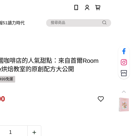
0
報51讀力時代
國咖啡店的人氣甜點：來自首爾Room
cake烘焙教室的原創配方大公開
499免運
90