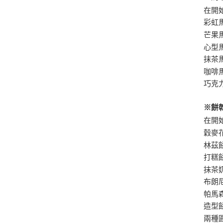
在開
彩虹
芒果
心型
抹茶
咖啡
巧克
※餅
在開
穀麥
林茲
打糕
抹茶
布朗
帕馬
造型
兩種