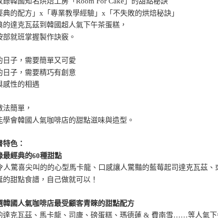
錄韓國知名烘焙工房「Room For Cake」的甜點秘訣
經典的配方」x「專業教學經驗」x「不失敗的烘焙秘訣」
典的達克瓦茲到韓國超人氣下午茶蛋糕，
按部就班掌握製作訣竅。
的日子，需要簡單又可愛
的日子，需要精巧有創意
與感性的相遇
做法簡單，
能學會韓國人氣咖啡店的甜點滋味與造型。
書特色：
錄最經典的60種甜點
上令人驚喜尖叫的的心型馬卡龍、口感讓人驚豔的藍莓起司達克瓦茲、
涎的甜點食譜，自己做就可以！
選韓國人氣咖啡店最受顧客青睞的甜點配方
的達克瓦茲、馬卡龍、司康、磅蛋糕、瑪德蓮 & 費南雪……等人氣