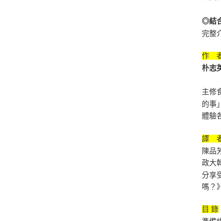
◎結
完整
作 
朴志
主修
的事
體驗
譯 者
陳品
政大
分享
嗎？
目 錄