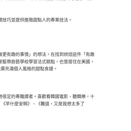
礎技巧並提供進階甜點人的專業技法。
做更有趣的事情」的想法，在找到烘焙這件「有趣
黎藍帶廚藝學校學習法式糕點，也曾居住在美國，
，推廣充滿個人風格的甜點食譜。
跨很足的專職譯者。喜歡看韓國電影、聽韓樂，十
》、《早什麼安啊》、《難道，又是我想太多了