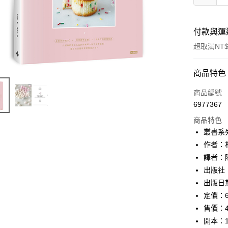
付款與運
超取滿NT$
付款方式
商品特色
信用卡一
商品編號
6977367
ATM付款
商品特色
叢書系
運送方式
作者：
譯者：
付款後全
出版社
每筆NT$6
出版日期
付款後7-1
定價：6
每筆NT$6
售價：4
開本：1
宅配