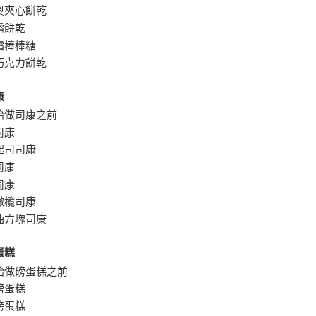
奧夾心餅乾
霜餅乾
霜棒棒糖
巧克力餅乾
康
始做司康之前
司康
起司司康
司康
司康
橄欖司康
油方塊司康
蛋糕
始做磅蛋糕之前
磅蛋糕
磅蛋糕