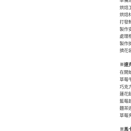
準備
烘焙
烘焙
打發
製作
處理
製作
擠花
※達
在開
草莓
巧克
蓮花
藍莓
麵茶
草莓
※馬