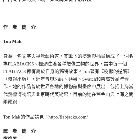
作 者 簡 介
Ton Mak
身為一名文字與視覺藝術家，其筆下的塗鴉與插畫構成了一個名
為FLABJACKS、裡頭住著各種想像生物的世界，當中每一個
FLABJACK都有屬於自身的獨特故事。Ton著有《樹懶的逆襲》
（時報出版），近年曾與Nike、蘋果、Swatch和樂高等品牌合
作。她的作品曾於世界各地的博物館與畫廊中展出，包括上海當
代藝術博物館與北京時代美術館。目前的她在舊金山與上海之間
兩頭跑。
Ton Mak的作品請見：http://flabjacks.com/
譯 者 簡 介
鄭煥昇