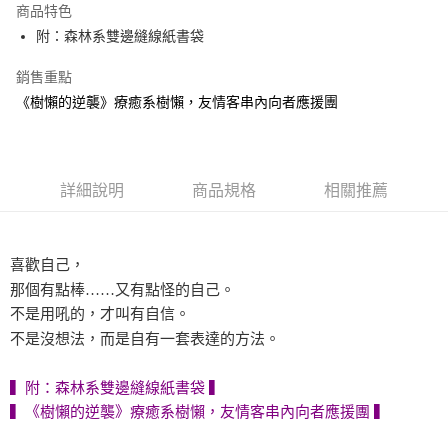
運送方式
商品特色
附：森林系雙邊縫線紙書袋
付款後全家取貨
每筆NT$60，滿NT$499(含以上)免運費
銷售重點
《樹懶的逆襲》療癒系樹懶，友情客串內向者應援團
付款後7-11取貨
每筆NT$60，滿NT$499(含以上)免運費
宅配
詳細說明
商品規格
相關推薦
每筆NT$100，滿NT$499(含以上)免運費
喜歡自己，
那個有點棒……又有點怪的自己。
不是用吼的，才叫有自信。
不是沒想法，而是自有一套表達的方法。
▍附：森林系雙邊縫線紙書袋 ▍
▍《樹懶的逆襲》療癒系樹懶，友情客串內向者應援團 ▍