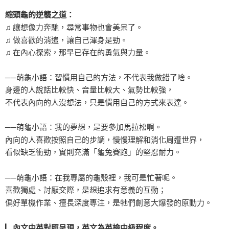
縮頭龜的逆襲之道：
♫ 讓想像力奔馳，尋常事物也會美呆了。
♫ 做喜歡的消遣，讓自己渾身是勁。
♫ 在內心探索，那早已存在的勇氣與力量。
──萌龜小語：習慣用自己的方法，不代表我做錯了啥。
身邊的人說話比較快、音量比較大、氣勢比較強，
不代表內向的人沒想法，只是慣用自己的方式來表達。
──萌龜小語：我的夢想，是要參加馬拉松啊。
內向的人喜歡按照自己的步調，慢慢理解和消化周遭世界，
看似缺乏衝勁，實則充滿「龜兔賽跑」的堅忍耐力。
──萌龜小語：在我專屬的龜殼裡，我可是忙著呢。
喜歡獨處、討厭交際，是想追求有意義的互動；
偏好單機作業、擅長深度專注，是牠們創意大爆發的原動力。
▏內文中英對照呈現，英文為英檢中級程度。