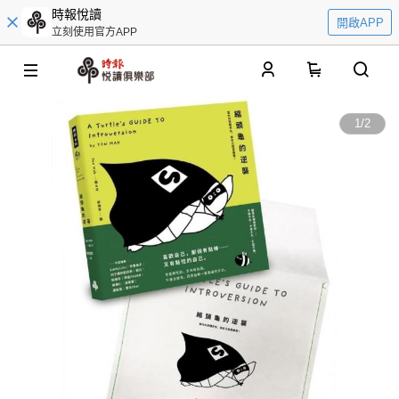
時報悅讀
開啟APP
立刻使用官方APP
0
1
/
2