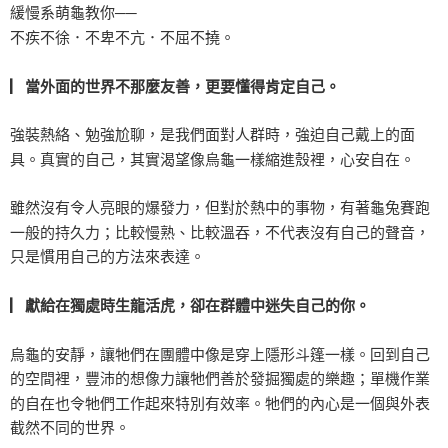
緩慢系萌龜教你──
不疾不徐．不卑不亢．不屈不撓。
▏當外面的世界不那麼友善，更要懂得肯定自己。
強裝熱絡、勉強尬聊，是我們面對人群時，強迫自己戴上的面
具。真實的自己，其實渴望像烏龜一樣縮進殼裡，心安自在。
雖然沒有令人亮眼的爆發力，但對於熱中的事物，有著龜兔賽跑
一般的持久力；比較慢熟、比較溫吞，不代表沒有自己的聲音，
只是慣用自己的方法來表達。
▏獻給在獨處時生龍活虎，卻在群體中迷失自己的你。
烏龜的安靜，讓牠們在團體中像是穿上隱形斗篷一樣。回到自己
的空間裡，豐沛的想像力讓牠們善於發掘獨處的樂趣；單機作業
的自在也令牠們工作起來特別有效率。牠們的內心是一個與外表
截然不同的世界。