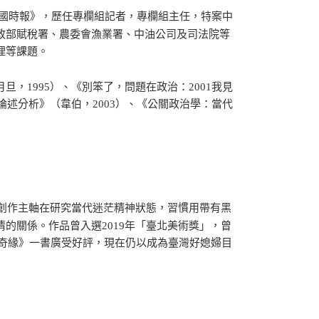
《中國時報》，歷任專欄組記者，專欄組主任，特案中
政部賦稅署、農委會漁業署、中油公司及司法院等
理等課題。
，1995）、《別笨了，問題在政治：2001我見
論述分析》（韋伯，2003）、《公關政治學：當代
。創作主軸在研究當代迷茫精神狀態，習慣用帶有黑
的關係。作品曾入選2019年「臺北美術獎」，曾
常奇緣》一書廣受好評，現在仍以成為臺灣好媳婦目