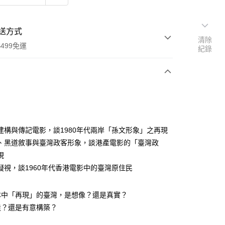
送方式
清除
499免運
紀錄
次付款
建構與傳記電影，談1980年代兩岸「孫文形象」之再現
、黑道敘事與臺灣政客形象，談港產電影的「臺灣政
現
家取貨
凝視，談1960年代香港電影中的臺灣原住民
0，滿NT$499(含以上)免運費
1取貨
本中「再現」的臺灣，是想像？還是真實？
0，滿NT$499(含以上)免運費
造？還是有意構築？