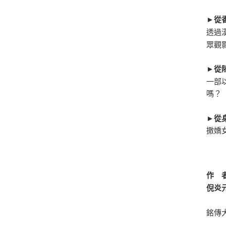
►從
透過
眾觀
►從
一部
嗎？
►從
撒嬌
作 
倪炎
銘傳