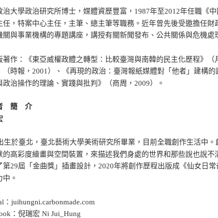
政治大學政治研究所博士，媒體資歷豐富，1987年至2012年任職
主任，特案中心主任，主筆、總主筆等職務。近年曾先後受邀擔任財
機關與事業機構的專題講座，講授有關新聞發布、公共關係與危機處
版著作：《東亞威權政體之轉型：比較臺灣與南韓的民主化歷程》（月旦
》（時報，2001）、《再現的政治：臺灣報紙媒體對「他者」建構的
與政治操作的理論、實踐與批判》（商周，2009）。
者 簡 介
宏
90出生於臺北，臺北藝術大學美術研究所畢業，目前全職創作生活中
默的高彩度繪畫與空間裝置，來描述我們身處的世界和那些說也說不清
了第29屆「金曲獎」插畫設計，2020年將創作歷程出版成《仙女日
力中。
ial：juihungni.carbonmade.com
book：倪瑞宏 Ni Jui_Hung