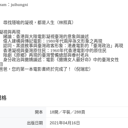
gram：juihungni
 尋找隱喻的凝視，都是人生（林照真）
凝視與再現
 緒論：香港與大陸電影凝視臺灣的意象與論述
 偉人建構與傳記電影：1980年代兩岸孫文形象之再現
 認同、黑道敘事與臺灣政客形象：港產電影的「臺灣政治」再現
 香港凝視與臺灣原住民：1960年代香港電影中的原住民
 陸劇《原鄉》再現的臺灣警備總部與眷村老兵
 身分政治與撒嬌論述：電影《撒嬌女人最好命》中的臺灣女性
目
爸爸，您的第一本電影書終於完成了！（倪瑞宏）
規格
開本
18開／平裝／288頁
出版日期
2021年04月16日