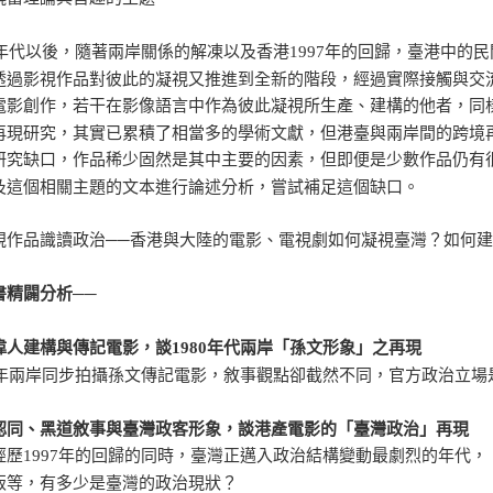
90年代以後，隨著兩岸關係的解凍以及香港1997年的回歸，臺港中
透過影視作品對彼此的凝視又推進到全新的階段，經過實際接觸與交
電影創作，若干在影像語言中作為彼此凝視所生產、建構的他者，同
再現研究，其實已累積了相當多的學術文獻，但港臺與兩岸間的跨境
研究缺口，作品稀少固然是其中主要的因素，但即便是少數作品仍有
及這個相關主題的文本進行論述分析，嘗試補足這個缺口。
視作品識讀政治──香港與大陸的電影、電視劇如何凝視臺灣？如何
書精闢分析──
偉人建構與傳記電影，談1980年代兩岸「孫文形象」之再現
86年兩岸同步拍攝孫文傳記電影，敘事觀點卻截然不同，官方政治立
認同、黑道敘事與臺灣政客形象，談港產電影的「臺灣政治」再現
經歷1997年的回歸的同時，臺灣正邁入政治結構變動最劇烈的年代
叛等，有多少是臺灣的政治現狀？