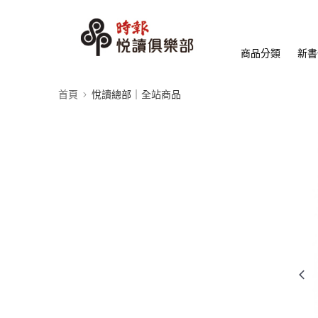
商品分類
新書
首頁
悅讀總部｜全站商品