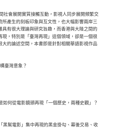
的民間社會展開實質接觸互動，影視人同步展開頻繁交
流所產生的刻板印象與互文性，也大幅影響兩岸三
樣具有很大理論與研究旨趣，而香港與大陸之間的
再現，特別是「臺灣再現」這個領域，卻是一個很
很大的論述空間，本書即是針對相關華語影視作品
建構臺灣意象？
場是如何從電影鏡頭再現「一個歷史，兩種史觀」？
，「黑幫電影」集中再現的黑金掛勾、幕後交易、收