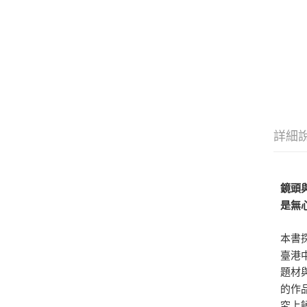
詳細
鏡頭
是無
本書
臺港
題材
的作
究上