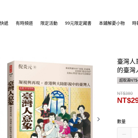
快遞
有時頻道
限定活動
99元限定藏書
本鋪解憂小物
時
臺灣人
的臺灣
超取滿NT$
NT$380
NT$2
數量