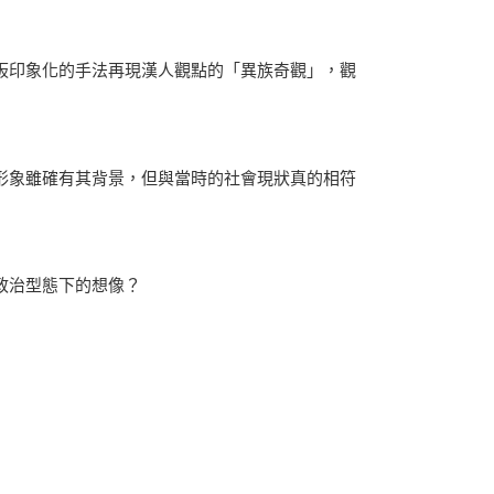
板印象化的手法再現漢人觀點的「異族奇觀」，觀
形象雖確有其背景，但與當時的社會現狀真的相符
政治型態下的想像？