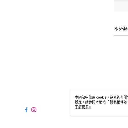
本分類
本網站中使用 cookie，欲查詢有關
設定，請參閱本網站「
隱私權條款
使用 cookie。
了解更多 >