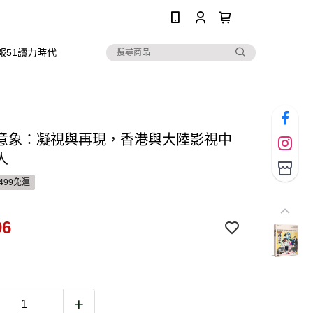
0
報51讀力時代
意象：凝視與再現，香港與大陸影視中
人
499免運
96