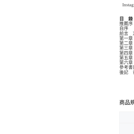
Insta
目 錄
推薦序
自序
前言 
第一章
第二章
第三章
第四章
第五章
第六章
參考書
後記 
商品