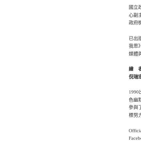
國立
心副
政府
已出
我思
媒體
繪 
倪瑞
19
色幽
參與
標努
Offic
Face