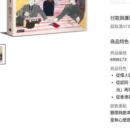
付款與運
超取滿NT$
付款方式
商品特色
信用卡一
商品編號
6998173
ATM付款
商品特色
從偉人
運送方式
從認同
治」再
付款後全
從香港
每筆NT$6
銷售重點
付款後7-1
鏡頭與劇
每筆NT$6
是無心塑
宅配