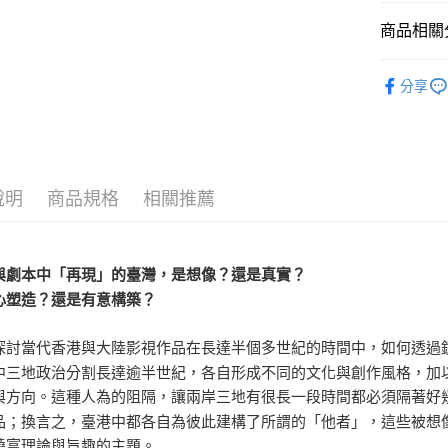
每筆NT$1
商品相關分
悅讀總部
分享
人文史哲
說明
商品規格
相關推薦
與劇本中「再現」的臺灣，是想像？還是真實？
心塑造？還是有意構築？
探討當代香港與大陸影視作品在長達半個多世紀的時間中，如何透過
中三地政治分割長達逾半世紀，各自形成不同的文化與創作風格，加
與方向。這種人為的阻隔，讓兩岸三地有很長一段時間都必須隔著好
品；換言之，臺港中都各自為彼此建構了所謂的「他者」，這些被想
饒富理論與旨趣的主題。