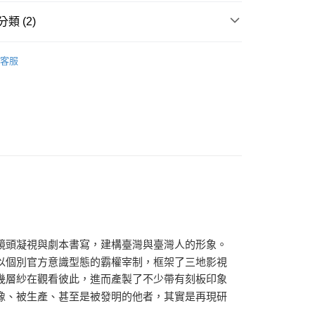
00，滿NT$499(含以上)免運費
類 (2)
｜全站商品
客服
文化評論
鏡頭凝視與劇本書寫，建構臺灣與臺灣人的形象。
以個別官方意識型態的霸權宰制，框架了三地影視
幾層紗在觀看彼此，進而產製了不少帶有刻板印象
像、被生產、甚至是被發明的他者，其實是再現研