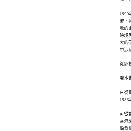
19
流，
地的
跨境
大的
中涉
從影
看本
►從
19
►從
香港
編背