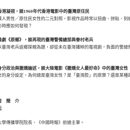
香港凝視，談1960年代香港電影中的臺灣原住民
漢人男性／原住民女性的二元對照，影視作品時常以扭曲、拼貼、刻
影時應如何發現？
陸劇《原鄉》，談再現的臺灣警備總部與眷村老兵
以臺灣老兵返鄉探親為題，卻從未在臺灣播映的電視劇，負面的警總
身分政治與撒嬌論述，談大陸電影《撒嬌女人最好命》中的臺灣女性
女的身分設定，為何總是臺灣女性？是「臺灣腔」的原罪？還是某種
者 簡 介
元
大學傳播學院院長、《中國時報》前總主筆。