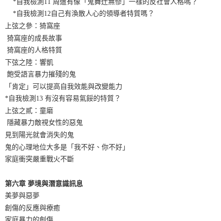
*自我檢測11 周遭有像「鬼舞辻無慘」一樣的反社會人格嗎？
*自我檢測12自己有渙散人心的領導者特質嗎？
上弦之參：猗窩座
猗窩座的成長故事
猗窩座的人格特質
下弦之陸：響凱
飽受語言暴力摧殘的鬼
「肯定」可以提高自我效能與改變能力
*自我檢測13 有沒有容易氣餒的特質？
上弦之貳：童磨
隱藏暴力敵視女性的惡鬼
見到陽光就會消失的鬼
鬼的心理地位大多是「我不好、你不好」
家庭衝突嚴重戰火不斷
第六章 夢境與潛意識訊息
美夢與惡夢
創傷的反應與療癒
家庭暴力的創傷