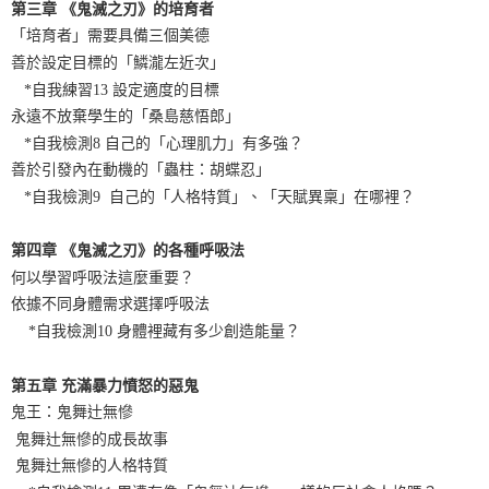
第三章 《鬼滅之刃》的培育者
「培育者」需要具備三個美德
善於設定目標的「鱗瀧左近次」
*自我練習13 設定適度的目標
永遠不放棄學生的「桑島慈悟郎」
*自我檢測8 自己的「心理肌力」有多強？
善於引發內在動機的「蟲柱：胡蝶忍」
*自我檢測9 自己的「人格特質」、「天賦異稟」在哪裡？
第四章 《鬼滅之刃》的各種呼吸法
何以學習呼吸法這麼重要？
依據不同身體需求選擇呼吸法
*自我檢測10 身體裡藏有多少創造能量？
第五章 充滿暴力憤怒的惡鬼
鬼王：鬼舞辻無慘
鬼舞辻無慘的成長故事
鬼舞辻無慘的人格特質