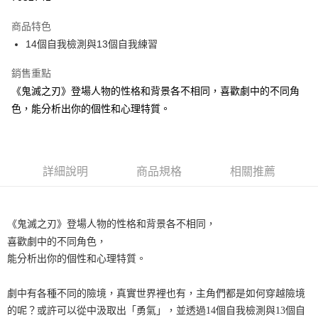
運送方式
商品特色
14個自我檢測與13個自我練習
付款後全家取貨
每筆NT$60，滿NT$499(含以上)免運費
銷售重點
《鬼滅之刃》登場人物的性格和背景各不相同，喜歡劇中的不同角
付款後7-11取貨
色，能分析出你的個性和心理特質。
每筆NT$60，滿NT$499(含以上)免運費
宅配
每筆NT$100，滿NT$499(含以上)免運費
詳細說明
商品規格
相關推薦
《鬼滅之刃》登場人物的性格和背景各不相同，
喜歡劇中的不同角色，
能分析出你的個性和心理特質。
劇中有各種不同的險境，真實世界裡也有，主角們都是如何穿越險境
的呢？或許可以從中汲取出「勇氣」，並透過14個自我檢測與13個自