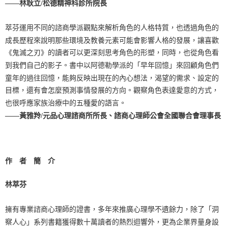
——林耿立/松德精神科診所院長
萃芬運用不同的諮商學派觀點來解析角色的人格特質，也透過角色的
成長歷程來說明那些環境及教養元素可能會影響人格的發展，讓喜歡
《鬼滅之刃》的讀者可以更深刻思考角色的形塑，同時，也從角色看
到我們自己的影子。書中以阿德勒學派的「早年回憶」來回顧角色們
童年的過往回憶，能夠反映出現在的內心想法，渴望的需求、設定的
目標，還有會怎麼預測事情發展的方向。觀察角色表達愛意的方式，
也很呼應家族治療中的五種愛的語言。
——黃雅羚/元品心理諮商所所長、諮商心理師公會全國聯合會理事長
作 者 簡 介
林萃芬
擁有專業諮商心理師的證書，多年來推廣心理學不遺餘力，除了「洞
察人心」系列書籍獲得數十萬讀者的熱烈迴響外，更為企業界量身設