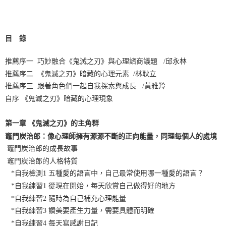
目 錄
推薦序一 巧妙融合《鬼滅之刃》與心理諮商議題 /邱永林
推薦序二 《鬼滅之刃》暗藏的心理元素 /林耿立
推薦序三 跟著角色們一起自我探索與成長 /黃雅羚
自序 《鬼滅之刃》暗藏的心理現象
第一章 《鬼滅之刃》的主角群
竈門炭治郎：像心理師擁有源源不斷的正向能量，同理每個人的處境
竈門炭治郎的成長故事
竈門炭治郎的人格特質
*自我檢測1 五種愛的語言中，自己最常使用哪一種愛的語言？
*自我練習1 從現在開始，每天欣賞自己做得好的地方
*自我練習2 隨時為自己補充心理能量
*自我練習3 讚美要產生力量，需要具體而明確
*自我練習4 每天寫感謝日記