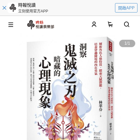
時報悅讀
開啟APP
立刻使用官方APP
0
1
/
1