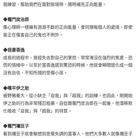
我練習，幫助我們在面對險境時，隨時補充正向能量。
◆竈門炭治郎
像心理師一樣擁有源源不斷的正向能量，會同理每個人的處境，即使
是正在傷害自己的鬼也不例外。
◆我妻善逸
成長的過程中，曾經失去對自己的掌控，常常淹沒在強烈的焦慮、恐
慌的情緒中，以至於當善逸感到驚恐的時候，他就會瞬間退化成一個
沒有自信、不知所措的受傷小孩。
◆嘴平伊之助
被野豬養大，從小缺乏「自我」與「超我」的訓練，也因此，剛開始
伊之助的行為非常殘忍粗暴，自從跟竈門炭治郎在一起後，他潛移默
化吸收「自我」與「超我」的特質。
◆竈門禰豆子
看到禰豆子就會聯想到思覺失調的當事人，他們大多數人就像禰豆子