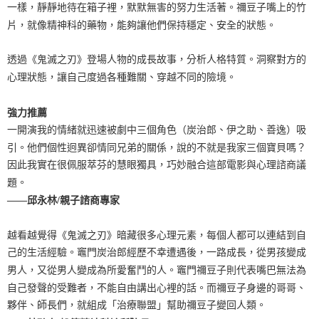
一樣，靜靜地待在箱子裡，默默無害的努力生活著。禰豆子嘴上的竹
片，就像精神科的藥物，能夠讓他們保持穩定、安全的狀態。
透過《鬼滅之刃》登場人物的成長故事，分析人格特質。洞察對方的
心理狀態，讓自己度過各種難關、穿越不同的險境。
強力推薦
一開演我的情緒就迅速被劇中三個角色（炭治郎、伊之助、善逸）吸
引。他們個性迥異卻情同兄弟的關係，說的不就是我家三個寶貝嗎？
因此我實在很佩服萃芬的慧眼獨具，巧妙融合這部電影與心理諮商議
題。
——邱永林/親子諮商專家
越看越覺得《鬼滅之刃》暗藏很多心理元素，每個人都可以連結到自
己的生活經驗。竈門炭治郎經歷不幸遭遇後，一路成長，從男孩變成
男人，又從男人變成為所愛奮鬥的人。竈門禰豆子則代表嘴巴無法為
自己發聲的受難者，不能自由講出心裡的話。而禰豆子身邊的哥哥、
夥伴、師長們，就組成「治療聯盟」幫助禰豆子變回人類。