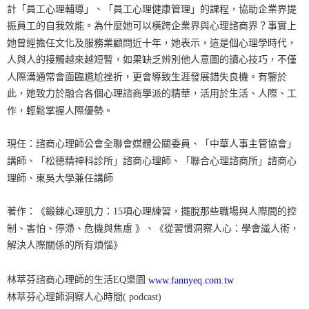
計「員工心理輔導」、「員工心理健康管理」的課程，協助企業界提
振員工的自我效能。為什麼她可以橫跨企業界與心理諮商界？事實上
她曾經擔任文化及服務業顧問近十年，她表示，這是個心理學時代，
人與人的接觸越來越短暫，如果缺乏辨別他人意圖的讀心技巧，不僅
人際溝通常會面臨尷尬挫折，更會導致生涯發展錯失良機。有鑒於
此，她致力於融合各個心理諮商學派的精華，活用於生活、人際、工
作，輕鬆掌握人際優勢。
現任：諮商心理師公會全聯會媒體公關委員、「中華人事主管協會」
講師、「松德精神科診所」諮商心理師、「聯合心理諮商所」諮商心
理師、東吳大學兼任講師
著作：《鍛鍊心理肌力：15項心理練習，擺脫那些職場與人際間的控
制、害怕、停滯、危機與焦慮 》、《從習慣洞察人心：學會識人術，
解決人際關係的所有煩惱》
林萃芬諮商心理師的生活EQ樂園
www.fannyeq.com.tw
林萃芬心理師洞察人心時間( podcast)