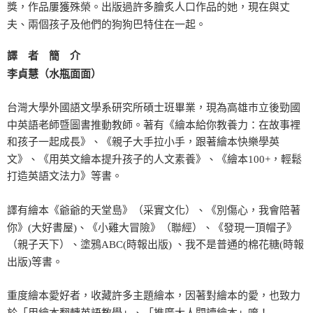
獎，作品屢獲殊榮。出版過許多膾炙人口作品的她，現在與丈
夫、兩個孩子及他們的狗狗巴特住在一起。
譯 者 簡 介
李貞慧（水瓶面面）
台灣大學外國語文學系研究所碩士班畢業，現為高雄巿立後勁國
中英語老師暨圖書推動教師。著有《繪本給你教養力：在故事裡
和孩子一起成長》、《親子大手拉小手，跟著繪本快樂學英
文》、《用英文繪本提升孩子的人文素養》、《繪本100+，輕鬆
打造英語文法力》等書。
譯有繪本《爺爺的天堂島》（采實文化）、《別傷心，我會陪著
你》(大好書屋)、《小雞大冒險》（聯經）、《發現一頂帽子》
（親子天下）、塗鴉ABC(時報出版) 、我不是普通的棉花糖(時報
出版)等書。
重度繪本愛好者，收藏許多主題繪本，因著對繪本的愛，也致力
於「用繪本翻轉英語教學」、「推廣大人閱讀繪本」唷！