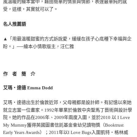
風溫暖的繪本當中，藉由簡單的情景與情節，表達最單純的感
受，這樣，其實就可以了。
名人推薦語
▲「用最溫暖甜蜜的方式訴說愛，緩緩在孩子心底種下幸福與企
盼。」──繪本小情歌版主，汪仁雅
作 者 簡 介
艾瑪‧達德 Emma Dodd
艾瑪‧達德出生於倫敦近郊，父母親都是設計師。有記憶以來她
就立志當一位畫家。1992年畢業於倫敦中央聖馬丁藝術與設計學
院。她的作品在2006年、2009年兩度入圍，並於2010 以 I Love
My Mummy獲得英國圖書信託基金會幼兒讀物獎（Booktrust
Early Years Awards）；2011年以I Love Bugs入圍凱特‧格林威