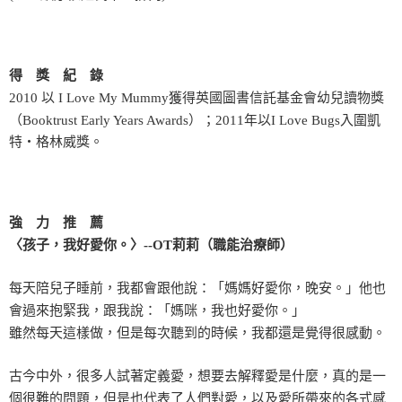
得 獎 紀 錄
2010 以 I Love My Mummy獲得英國圖書信託基金會幼兒讀物獎
（Booktrust Early Years Awards）；2011年以I Love Bugs入圍凱
特‧格林威獎。
強 力 推 薦
〈孩子，我好愛你。〉--OT莉莉（職能治療師）
每天陪兒子睡前，我都會跟他說：「媽媽好愛你，晚安。」他也
會過來抱緊我，跟我說：「媽咪，我也好愛你。」
雖然每天這樣做，但是每次聽到的時候，我都還是覺得很感動。
古今中外，很多人試著定義愛，想要去解釋愛是什麼，真的是一
個很難的問題，但是也代表了人們對愛，以及愛所帶來的各式感