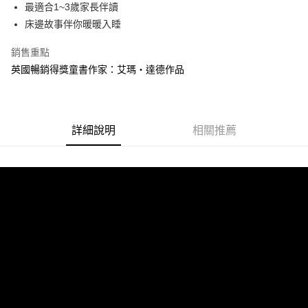
最適合1~3歲家長伴讀
付款後全家取貨
床邊故事伴你暖暖入睡
每筆NT$60，滿NT$499(含以上)免運費
銷售重點
付款後7-11取貨
英國暢銷得獎童書作家：艾瑪‧達德作品
每筆NT$60，滿NT$499(含以上)免運費
宅配
每筆NT$100，滿NT$499(含以上)免運費
詳細說明
相關推薦