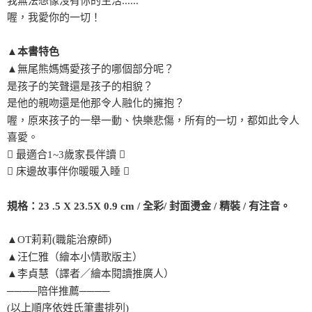
我無法想像沒有你的生活......
喔，我愛你的一切！
▲本書特色
▲無尾熊媽媽愛孩子的哪個部分呢？
是孩子的笑聲還是孩子的相貌？
是他的親吻還是他那令人融化的擁抱？
喔，原來孩子的一舉一動、快樂悲傷，所有的一切，都如此令人
喜愛。
 最適合1~3歲家長伴讀 
 床邊故事伴你暖暖入睡 
規格：23 .5 X 23.5X 0.9 cm / 全彩/ 封面燙金 / 精裝 / 有注音。
▲OT莉莉(職能治療師)
▲汪仁雅（繪本小情歌版主）
▲李貞慧（譯者／繪本閱讀推廣人）
────陪伴推薦────
(以上順序依姓氏筆畫排列)