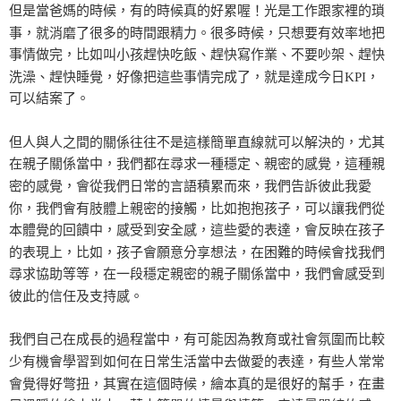
但是當爸媽的時候，有的時候真的好累喔！光是工作跟家裡的瑣
事，就消磨了很多的時間跟精力。很多時候，只想要有效率地把
事情做完，比如叫小孩趕快吃飯、趕快寫作業、不要吵架、趕快
洗澡、趕快睡覺，好像把這些事情完成了，就是達成今日KPI，
可以結案了。
但人與人之間的關係往往不是這樣簡單直線就可以解決的，尤其
在親子關係當中，我們都在尋求一種穩定、親密的感覺，這種親
密的感覺，會從我們日常的言語積累而來，我們告訴彼此我愛
你，我們會有肢體上親密的接觸，比如抱抱孩子，可以讓我們從
本體覺的回饋中，感受到安全感，這些愛的表達，會反映在孩子
的表現上，比如，孩子會願意分享想法，在困難的時候會找我們
尋求協助等等，在一段穩定親密的親子關係當中，我們會感受到
彼此的信任及支持感。
我們自己在成長的過程當中，有可能因為教育或社會氛圍而比較
少有機會學習到如何在日常生活當中去做愛的表達，有些人常常
會覺得好彆扭，其實在這個時候，繪本真的是很好的幫手，在畫