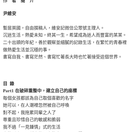
作 者 簡 介
尹維安
暫居英國，自由撰稿人，維安記微信公眾號主理人。
沉迷生活，熱愛未知，終其一生，希望成為迷人而豐富的某某。
二十出頭的年紀，善於觀察並細膩的記錄生活，在繁忙的青春裡
做熱愛生活並沉穩的事。
書寫自我、書寫茫然、書寫忙著長大時也忙著接受這個世界。
目 錄
Part1 在破碎重整中，建立自己的座標
每個女孩都該為自己取個喜歡的名字
她可以，在人潮裡忽然被自己呼喚
對不起，我拖累同輩之人了
尊重且珍惜自己的敏感和脆弱
我不過「一見鍾情」式的生活