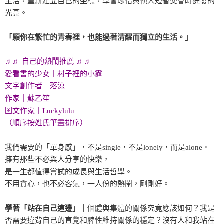
生活，重新建立自己的坐標，學會珍惜與他人短暫交會時迸發的
光亮。
「願你在繁忙的青春裡，也能過著清醒而獨立的生活。」
♬♬ 自己的熱鬧推薦 ♬♬
愛看書的少女｜村子裡的小露
文字創作者｜落涼
作家｜蘇乙笙
圖文作家｜Luckylulu
（順序按姓氏筆畫排序）
我們需要的「單身感」，不是single，不是lonely，而是alone。
擁有那些不必與人分享的快樂，
是一生都值得嘗試的成長與生活哲學。
不用貪心，也不必客氣，一人份的熱鬧，剛剛好。
學著「站在自己這邊」｜
個體與集體的關係究竟應該如何？我是
否需要違背自己的直覺和脾性維持關係的穩定？沒有人和我站在