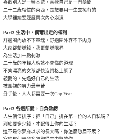
喜歡別人是一種本能，喜歡自己是一門學問
二十二歲相信的東西，是想要用一生去擁有的
大學裡總要經歷兩次內心崩潰
Part2 生活中，偶爾出走的權利
舒適圈內放不下靈魂，舒適圈外容不下肉身
大家都想賺錢，我更想賺眼界
為生活加一點刺激
二十歲的年輕人應該不會懂的道理
不夠漂亮的女孩都快沒資格上網了
親愛的，先過好自己的生活
被圍觀的努力最辛苦
分手後，人人都需要一次Gap Year
Part3 各選所愛，自負盈虧
人生價值排序：把「自己」排在第一位的人自私嗎？
到底要多少錢，才配得上你的生活？
這不是你夢寐以求的長大嗎，你怎麼愁眉不展？