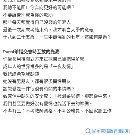
寫給那個轉發多次卻從未中獎的你
我總不能阻止你奔向更好的可能吧？
不要讓告別成為你的軟肋
那些每天都覺得自己沒錢的年輕人
最後一次期末考結束時，我才明白大學的意義
十八到二十五歲：一生中最混亂的七年，該如何度過？
Part4珍惜交會時互放的光亮
你擅長用推開對方來試探自己被抱得多緊
成年人的世界裡多的是「一夜友情」
我爸總希望我缺錢
她沒有男朋友，卻有很多異性朋友
談戀愛是一件很浪費時間的事情嗎？
致感情中缺失的安全感：「被溫柔以待，卻悲從中來。」
我們甚至要做好沒有愛情也能活下去的準備。
不孝有三：不考教師資格、不考公務員、不回家鄉工作
顯示電腦版詳細說明