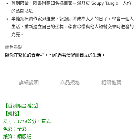
首刷限量！隨書附贈知名插畫家－湯舒皮 Soupy Tang x一人份
付款後全家取貨
的熱鬧貼紙
每筆NT$60，滿NT$499(含以上)免運費
半糖系療癒作家尹維安，記錄即將成為大人的日子，學會一個人
付款後7-11取貨
生活，重新建立自己的坐標，學會珍惜與他人短暫交會時迸發的
每筆NT$60，滿NT$499(含以上)免運費
光亮。
宅配
銷售重點
每筆NT$100，滿NT$499(含以上)免運費
願你在繁忙的青春裡，也能過著清醒而獨立的生活。
詳細說明
商品規格
相關推薦
【首刷限量贈品】
【規格】
尺寸：17*9公分，直式
色彩：全彩
紙質：銅版紙