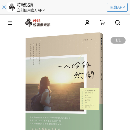
時報悅讀
開啟APP
立刻使用官方APP
0
1
/
1