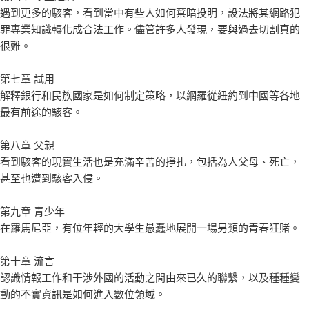
遇到更多的駭客，看到當中有些人如何棄暗投明，設法將其網路犯
罪專業知識轉化成合法工作。儘管許多人發現，要與過去切割真的
很難。
第七章 試用
解釋銀行和民族國家是如何制定策略，以網羅從紐約到中國等各地
最有前途的駭客。
第八章 父親
看到駭客的現實生活也是充滿辛苦的掙扎，包括為人父母、死亡，
甚至也遭到駭客入侵。
第九章 青少年
在羅馬尼亞，有位年輕的大學生愚蠢地展開一場另類的青春狂賭。
第十章 流言
認識情報工作和干涉外國的活動之間由來已久的聯繫，以及種種變
動的不實資訊是如何進入數位領域。