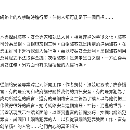
網路上的攻擊時時進行著，任何人都可能是下一個目標……
本書探討駭客、安全專家和執法人員，相互連通的幕後文化。駭客
可分為黑帽、白帽與灰帽三種。白帽駭客就是所謂的道德駭客，在
業主許可下進行探測入侵行為，藉以發掘安全漏洞。黑帽駭客利用
惡意程式不法取得金錢；灰帽駭客則是遊走黑白之間，一方面從事
資安任務，另方面也有未經授權的入侵行為。
從網絡安全專業跨足到新聞工作，作者凱特‧法茲尼戳破了許多謊
言，有的是公司和政府講得關於我們的資訊安全，有的是罪犯為了
成功所編造的謊言，還有的是網路安全主管為了讓人以為他們把工
作做得很好的謊言。她將網路安全這個瘋狂、神祕、混亂的世界，
活靈活現展示在讀者面前，以堅實豐富的新聞技巧，挖掘出網路犯
罪者、試圖阻止網路犯罪的人，以及從事網路犯罪雙面工作、富有
創業精神的人物……他們內心的真正想法。