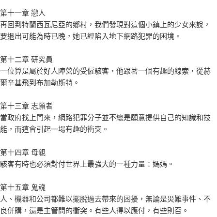
第十一章 戀人
再回到特蘭西瓦尼亞的鄉村，我們發現對這個小鎮上的少女來說，
要退出可能為時已晚，她已經陷入地下網路犯罪的困境。
第十二章 研究員
一位算是屬於好人陣營的受僱駭客，他跟著一個有趣的線索，從赫
爾辛基飛到布加勒斯特。
第十三章 志願者
當政府找上門來，網路犯罪分子並不總是願意提供自己的知識和技
能，而這會引起一場有趣的衝突。
第十四章 母親
駭客有時也必須對付世界上最強大的一種力量：媽媽。
第十五章 鬼魂
人、機器和公司都難以擺脫過去帶來的困擾，無論是災難事件、不
良併購，還是主管間的衝突。有些人得以應付，有些則否。