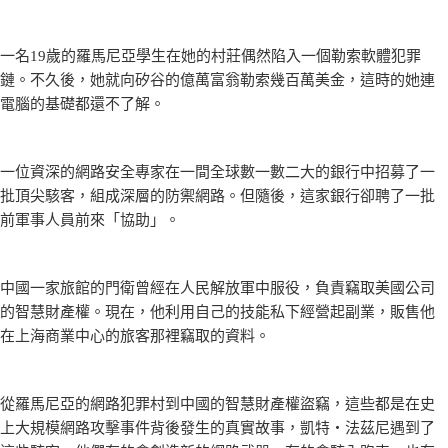
一名19歲的羅馬尼亞學生在她的村莊偶然陷入一個勒索軟體犯罪
鏈。不久後，她就向矽谷的億萬富翁勒索幾百萬美金，這時的她連
電腦的基礎都還不了解。
一位資深的網路安全專家在一間全球數一數二大的銀行中招募了一
批頂尖駭客，組成深層的防禦網路。但隨後，這家銀行卻聘了一批
前軍事人員前來「協助」。
中國一家旅館的門衛曾經在人民解放軍中服役，負責竊取美國公司
的智慧財產權。現在，他利用自己的技能私下經營起副業，販售他
在上海商業中心的旅客那裡竊取的資料。
從羅馬尼亞的網路犯罪村到中國的智慧財產權盜竊，這些都是在史
上大規模網路攻擊事件背後發生的真實故事，凱特‧法茲尼遇到了