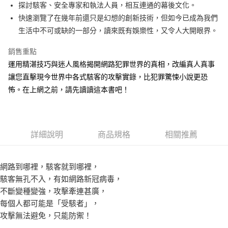
探討駭客、安全專家和執法人員，相互連通的幕後文化。
付款後全家取貨
快速瀏覽了在幾年前還只是幻想的創新技術，但如今已成為我們
每筆NT$60，滿NT$499(含以上)免運費
生活中不可或缺的一部分，讀來既有娛樂性，又令人大開眼界。
付款後7-11取貨
銷售重點
每筆NT$60，滿NT$499(含以上)免運費
運用精湛技巧與迷人風格揭開網路犯罪世界的真相，改編真人真事
宅配
讓您直擊現今世界中各式駭客的攻擊實錄，比犯罪驚悚小說更恐
每筆NT$100，滿NT$499(含以上)免運費
怖。在上網之前，請先讀讀這本書吧！
詳細說明
商品規格
相關推薦
網路到哪裡，駭客就到哪裡，
駭客無孔不入，有如網路新冠病毒，
不斷變種變強，攻擊牽連甚廣，
每個人都可能是「受駭者」，
攻擊無法避免，只能防禦！