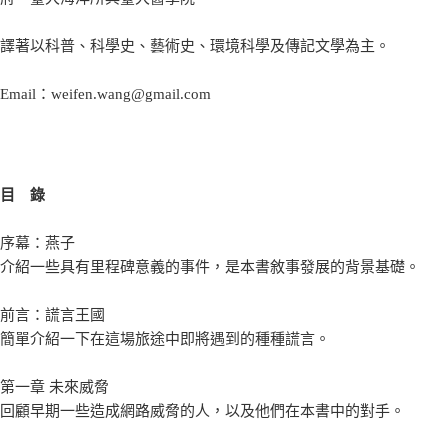
譯著以科普、科學史、藝術史、環境科學及傳記文學為主。
Email：weifen.wang@gmail.com
目 錄
序幕：燕子
介紹一些具有里程碑意義的事件，是本書敘事發展的背景基礎。
前言：謊言王國
簡單介紹一下在這場旅途中即將遇到的種種謊言。
第一章 未來威脅
回顧早期一些造成網路威脅的人，以及他們在本書中的對手。