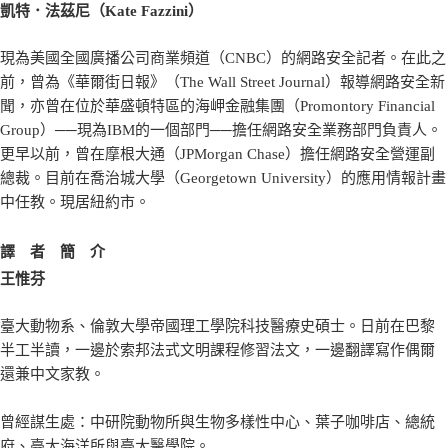
凱特．法茲尼（Kate Fazzini）
現為美國全國廣播公司商業頻道（CNBC）的網路安全記者。在此之
前，曾為《華爾街日報》（The Wall Street Journal）報導網路安全新
聞，亦曾在位於華盛頓特區的海岬金融集團（Promontory Financial
Group）──現為IBM的一個部門──擔任網路安全業務部門負責人。
更早以前，曾在摩根大通（JPMorgan Chase）擔任網路安全營運副
總裁。目前在喬治城大學（Georgetown University）的應用情報計畫
中任教。現居紐約市。
譯 者 簡 介
王惟芬
臺大動物系、倫敦大學帝國理工學院科技醫療史碩士。日前在巴黎
半工半讀，一邊於索邦法式文明課程修習法文，一邊翻譯寫作偶爾
還兼中文家教。
曾經謀生處：中研院動物所與生物多樣性中心、葉子咖啡店、總統
府、臺大海洋所與臺大醫學院。