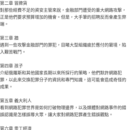
第二章 冒牌貨
對那些經費不足的資安主管來說，金融部門遭受的重大網路攻擊，
正是他們要求預算增加的機會。但是，大手筆的招聘反而會產生弊
端。
第三章 牆
遇到一些攻擊金融部門的罪犯，目睹大型組織疲於應付的窘境，陷
入艱苦戰鬥。
第四章 孩子
介紹俄羅斯和其他國家長期以來所採行的策略，他們默許網路犯
罪，以此來交換犯罪分子的資訊和專門知識，這可能會造成奇怪的
成果。
第五章 義大利人
看到網路犯罪世界是如何打破物理邊界，以及媒體對網路事件的錯
誤認識是怎樣誤導大眾，讓大家對網路犯罪產生錯誤觀點。
第六章 零工經濟