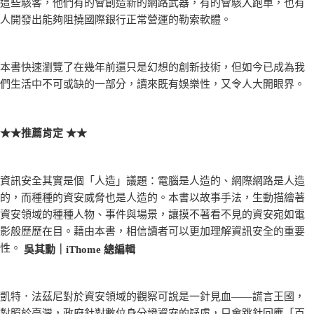
這些駭客，他們有的會創造新的網路武器，有的會駭入跑車，也有
人開發出能夠阻撓國際銀行正常營運的勒索軟體。
本書快速瀏覽了在幾年前還只是幻想的創新技術，但如今已成為我
們生活中不可或缺的一部分，讀來既有娛樂性，又令人大開眼界。
★★推薦肯定 ★★
資訊安全其實是個「人造」議題：電腦是人造的、網際網路是人造
的，而種種的資安威脅也是人造的。本書以故事手法，生動描繪著
資安領域的種種人物、事件與場景，讓摸不著看不見的資安宛如電
影般歷歷在目。藉由本書，相信讀者可以更加理解資訊安全的重要
性。
吳其勳｜iThome 總編輯
凱特．法茲尼對於資安領域的觀察可說是一針見血——謊言王國，
對照於臺灣，政府針對數位身分證資安的疑慮，只會跳針回應「百