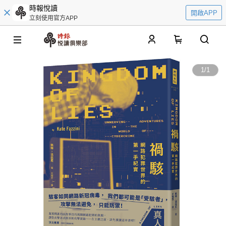
時報悅讀
開啟APP
立刻使用官方APP
0
1
/
1