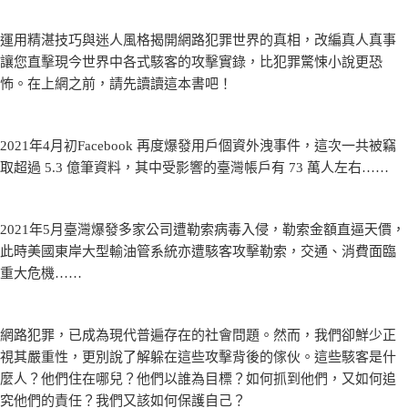
運用精湛技巧與迷人風格揭開網路犯罪世界的真相，改編真人真事
讓您直擊現今世界中各式駭客的攻擊實錄，比犯罪驚悚小說更恐
怖。在上網之前，請先讀讀這本書吧！
2021年4月初Facebook 再度爆發用戶個資外洩事件，這次一共被竊
取超過 5.3 億筆資料，其中受影響的臺灣帳戶有 73 萬人左右……
2021年5月臺灣爆發多家公司遭勒索病毒入侵，勒索金額直逼天價，
此時美國東岸大型輸油管系統亦遭駭客攻擊勒索，交通、消費面臨
重大危機……
網路犯罪，已成為現代普遍存在的社會問題。然而，我們卻鮮少正
視其嚴重性，更別說了解躲在這些攻擊背後的傢伙。這些駭客是什
麼人？他們住在哪兒？他們以誰為目標？如何抓到他們，又如何追
究他們的責任？我們又該如何保護自己？