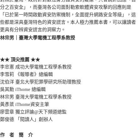
分之百安全」，而臺灣各公司面對勒索軟體資安攻擊的回應則是
「已於第一時間啟動資安防禦機制，全面提升網路安全等級」，這
些都是深具臺灣特色的資安謊言。本人極力推薦本書，可以讓讀者
更具有分辨資安謊言的洞察力。
林宗男｜臺灣大學電機工程學系教授
★★ 頂尖推薦 ★★
李忠憲 成功大學電機工程學系教授
李雪莉 《報導者》總編輯
沈伯洋 臺北大學犯罪學研究所助理教授
吳其勳 iThome 總編輯
林宗男 臺灣大學電機工程學系教授
黃彥棻 iThome資安主筆
廖雲章 獨立評論@天下頻道總監
鄭俊德 「閱讀人」創辦人
作 者 簡 介