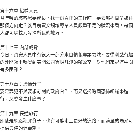
第十六章 招聘人員
當年輕的駭客想要成長，找一份真正的工作時，要去哪裡問？該往
那個方向走？就目前資安領域專業人員嚴重不足的狀況來看，每個
人都可以找到發揮所長的地方。
第十七章 內部威脅
今日，資安人員中有很大一部分來自情報專業領域。要從刺激有趣
的外國領土轉變到美國公司窗明几淨的辦公室，對他們來說這中間
有多困難？
第十八章：恐怖分子
要是罪犯不與要求苛刻的政府合作，而是選擇跨國恐怖組織來進
行，又會發生什麼事？
第十九章 長途旅行
即使是網路犯罪分子，也有可能走上更好的道路，而適量的陽光可
提供最佳的消毒劑。