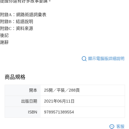
提醒你還有好多故事要講。
附錄A：網路術語詞彙表
附錄B：結語說明
附錄C：資料來源
後記
謝辭
顯示電腦版詳細說明
商品規格
開本
25開／平裝／288頁
出版日期
2021年06月11日
ISBN
9789571389554
客服