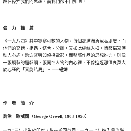
段在操控我們的思想，而我們卻不自知呢？
強 力 推 薦
《一九八四》其中寥寥可數的人物，每個都滿滿負載著思想，而
他們的交錯、相遇、結合、分離，又如此絲絲入扣，情節描寫時
動人心旌，懸念緊張如偵探電影，而整部作品的思想推力，則像
一張鋼製的邏輯網，張開在人物的內心裡，不停迫近那個哀莫大
於心死的「喜劇結局」。
──楊煉
作 者 簡 介
喬治．歐威爾（George Orwell, 1903-1950）
一九○三年出生於印度，後來搬回英國，一九一七年進入貴族學