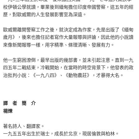
校伊頓公學就讀，畢業後到緬甸擔任印度帝國警察，這五年的經
歷，對歐威爾的人生發展影響至為深遠。
歐威爾離開警察工作之後，就決定成為作家，先是出版了《緬甸
歲月》，後來也擔任記者寫作大量報導與評論，因此他的小說讀
來像新聞報導一樣，用字精準、條理清晰、發展有力。
他一生窮困潦倒，最早出版的幾部書，並未引起注意。直到一九
四五年二戰結束，冷戰開始，在當時的時空背景下，他發表的政
治批判小說：《一九八四》、《動物農莊》，才暴得大名。
譯 者 簡 介
楊煉
著名詩人、翻譯家。
一九五五年出生於瑞士，成長於北京，現居倫敦與柏林。