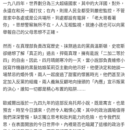
一九八四年，世界劃分為三大超級國家，其中的大洋國，對外，
永遠在和另一國打仗；在內，則是人民全都受到嚴密監控，不管
是家中各處或是公共場所，到處都設有電屏，「老大哥看著
你」。思想警察無所不在，人人互相監視，就連小孩也可以向黨
舉報自己的父母思想不正確。
然而，在真理部負責改寫歷史、抹煞過去的黨員溫斯頓．史密斯
卻總想了解「真正的」過去，捍衛真理，擁有能說「二加二等於
四」的自由。因此，四月晴朗寒冷的一天，當小說部負責維修小
說寫作機器的黑髮姑娘茱莉亞主動向他示好，他便決定和她談一
場禁忌的婚外情，兩人一起度過了甜蜜的懷舊時光，他們甚至決
定加入反黨的組織，兩人義無反顧地向接頭的「內應」宣示叛黨
的決心，誰知一切都是精心布置的陷阱……
歐威爾出版於一九四九年的這部反烏托邦小說，既是寓言，也是
預言，時至今日讀來，仍然令人戰慄心驚，其中的政治諷喻值得
我們深深警惕，缺乏獨立思考和批判能力的危險，也令我們反
思，在表面開放的今日世界中，內裡是否也暗藏了這樣的政治手