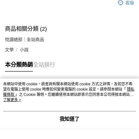
客服
商品相關分類 (2)
悅讀總部｜全站商品
文學
小說
本分類熱銷
全站排行
本網站中使用 cookie，欲查詢有關本網站使用 cookie 方式之詳情，及若您不希
熱門標籤
望在電腦上使用 cookie 時應如何變更電腦的 cookie 設定，請參閱本網站「
隱私
權條款
」之 Cookie 聲明。您繼續使用本網站即表示您同意本公司得按本網站使
用條款之 Cookie 聲明使用 cookie。
了解更多 >
我知道了