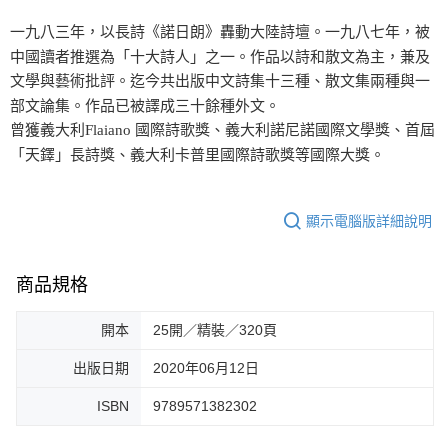
一九八三年，以長詩《諾日朗》轟動大陸詩壇。一九八七年，被
中國讀者推選為「十大詩人」之一。作品以詩和散文為主，兼及
文學與藝術批評。迄今共出版中文詩集十三種、散文集兩種與一
部文論集。作品已被譯成三十餘種外文。
曾獲義大利Flaiano 國際詩歌獎、義大利諾尼諾國際文學獎、首屆
「天鐸」長詩獎、義大利卡普里國際詩歌獎等國際大獎。
顯示電腦版詳細說明
商品規格
開本
25開／精裝／320頁
出版日期
2020年06月12日
ISBN
9789571382302