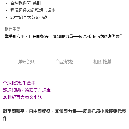
全球暢銷5千萬冊
付款後全家取貨
翻譯超過60餘種語言譯本
每筆NT$60，滿NT$499(含以上)免運費
20世紀百大英文小說
付款後7-11取貨
銷售重點
每筆NT$60，滿NT$499(含以上)免運費
戰爭即和平．自由即奴役．無知即力量──反烏托邦小說經典代表作
宅配
每筆NT$100，滿NT$499(含以上)免運費
詳細說明
商品規格
相關推薦
全球暢銷5千萬冊
翻譯超過60餘種語言譯本
20世紀百大英文小說
戰爭即和平．自由即奴役．無知即力量──反烏托邦小說經典代表
作