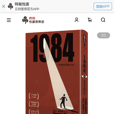
時報悅讀
開啟APP
立刻使用官方APP
0
1
/
1