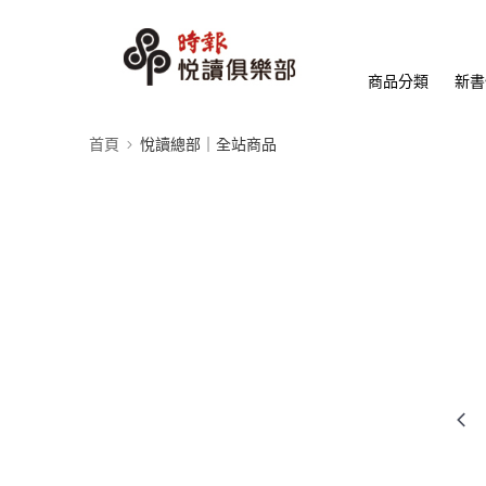
商品分類
新書
首頁
悅讀總部｜全站商品