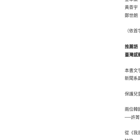
黃善宇
鄭世朗
（依首
推薦語
臺灣感
本書文
新聞系
保護兒
兩位韓
──許
從《我