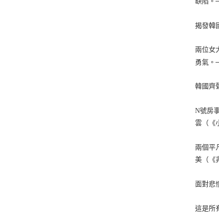
缺陷。
揭發韓
⃝兩位
勇氣。
韓國齊
N號房
雲（《
兩個平
美（《
面對悲
這是所