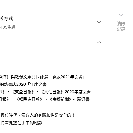
送方式
清除
499免運
紀錄
次付款
經濟》與教保文庫共同評選「開啟2021年之書」
24網路書店2020「年度之書」
IN》、《東亞日報》、《文化日報》2020年度之書
家取貨
日報》、《韓民族日報》、《京鄉新聞》推薦好書
0，滿NT$499(含以上)免運費
1取貨
的數位時代，沒有人的身體和性是安全的！
0，滿NT$499(含以上)免運費
我們看見握在手中的地獄……