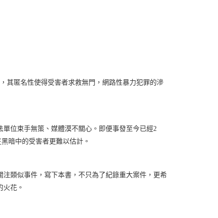
段殘忍，其匿名性使得受害者求救無門，網路性暴力犯罪的滲
法單位束手無策、媒體漠不關心。即便事發至今已經2
在黑暗中的受害者更難以估計。
關注類似事件，寫下本書，不只為了紀錄重大案件，更希
的火花。