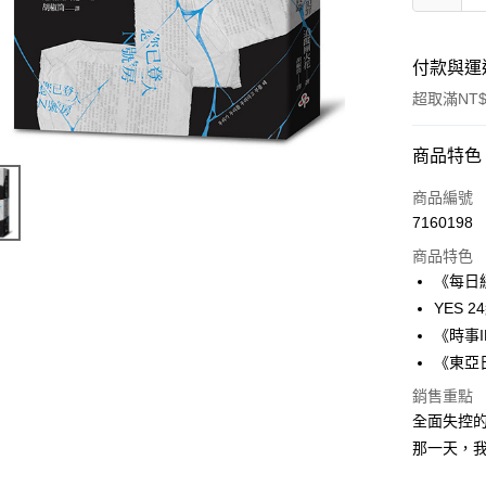
付款與運
超取滿NT$
付款方式
商品特色
信用卡一
商品編號
7160198
ATM付款
商品特色
《每日
運送方式
YES 
《時事
付款後全
《東亞
每筆NT$6
銷售重點
付款後7-1
全面失控
每筆NT$6
那一天，
宅配