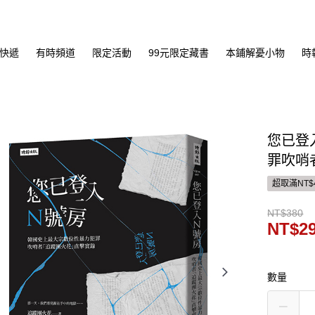
快遞
有時頻道
限定活動
99元限定藏書
本鋪解憂小物
時
您已登
罪吹哨
超取滿NT$
NT$380
NT$2
數量