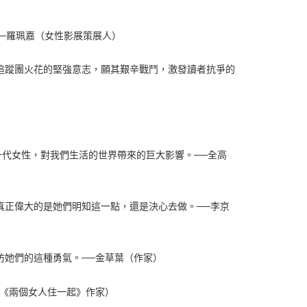
─羅珮嘉（女性影展策展人）
追蹤團火花的堅強意志，願其艱辛戰鬥，激發讀者抗爭的
代女性，對我們生活的世界帶來的巨大影響。──全高
真正偉大的是她們明知這一點，還是決心去做。──李京
仿她們的這種勇氣。──金草葉（作家）
（《兩個女人住一起》作家）