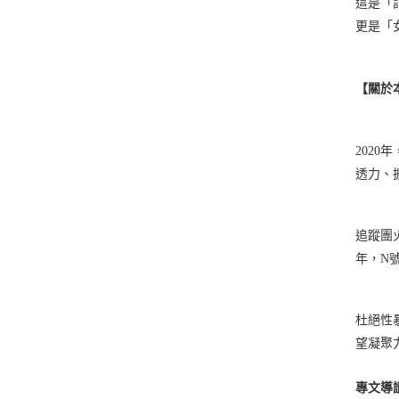
這是「
更是「
【關於
202
透力、
追蹤團
年，N
杜絕性
望凝聚
專文導