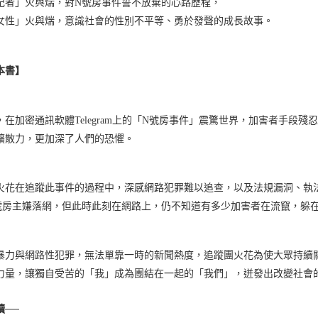
記者」火與煓，對N號房事件誓不放棄的心路歷程，
女性」火與煓，意識社會的性別不平等、勇於發聲的成長故事。
本書】
0年，在加密通訊軟體Telegram上的「N號房事件」震驚世界，加害者手
擴散力，更加深了人們的恐懼。
火花在追蹤此事件的過程中，深感網路犯罪難以追查，以及法規漏洞、執
號房主嫌落網，但此時此刻在網路上，仍不知道有多少加害者在流竄，躲
暴力與網路性犯罪，無法單靠一時的新聞熱度，追蹤團火花為使大眾持續
力量，讓獨自受苦的「我」成為團結在一起的「我們」，迸發出改變社會
讀──