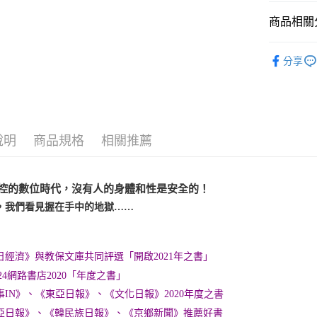
每筆NT$1
商品相關分
悅讀總部
分享
說明
商品規格
相關推薦
控的數位時代，沒有人的身體和性是安全的！
，我們看見握在手中的地獄……
日經濟》與教保文庫共同評選「開啟2021年之書」
 24網路書店2020「年度之書」
事IN》、《東亞日報》、《文化日報》2020年度之書
亞日報》、《韓民族日報》、《京鄉新聞》推薦好書