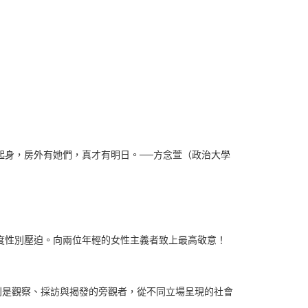
起身，房外有她們，真才有明日。──方念萱（政治大學
度性別壓迫。向兩位年輕的女性主義者致上最高敬意！
則是觀察、採訪與揭發的旁觀者，從不同立場呈現的社會