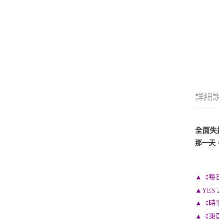
詳細
全面失
那一天
▲《每
▲YES
▲《時
▲《東