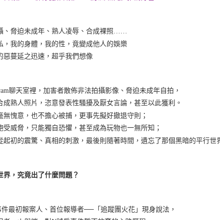
攝、脅迫未成年、熟人凌辱、合成裸照……
私，我的身體，我的性，竟變成他人的娛樂
的惡蔓延之迅速，超乎我們想像
legram聊天室裡，加害者散佈非法拍攝影像、脅迫未成年自拍，
合成熟人照片，恣意發表性騷擾及厭女言論，甚至以此獲利。
毫無愧意，也不擔心被捕，更事先擬好撤退守則；
飽受威脅，只能獨自恐懼，甚至成為玩物也一無所知；
從起初的震驚、真相的刺激，最後則隨著時間，遺忘了那個黑暗的平行世
世界，究竟出了什麼問題？
事件最初報案人、首位報導者──「追蹤團火花」現身說法，