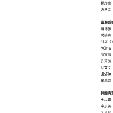
楊虔豪
方念萱
臺灣感
苗博雅
房慧真
阿潑（
陳潔晧
陳宜倩
許菁芳
蔡宜文
盧郁佳
羅珮嘉
韓國齊
全高雲
李京美
金草葉