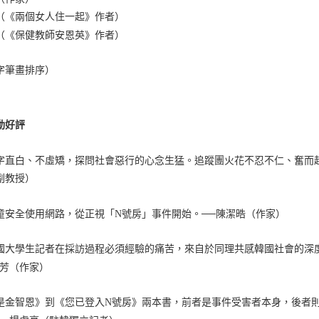
（《兩個女人住一起》作者）
（《保健教師安恩英》作者）
字筆畫排序）
動好評
字直白、不虛矯，探問社會惡行的心念生猛。追蹤團火花不忍不仁、奮而
副教授）
童安全使用網路，從正視「N號房」事件開始。──陳潔晧（作家）
國大學生記者在採訪過程必須經驗的痛苦，來自於同理共感韓國社會的深
菁芳（作家）
是金智恩》到《您已登入N號房》兩本書，前者是事件受害者本身，後者