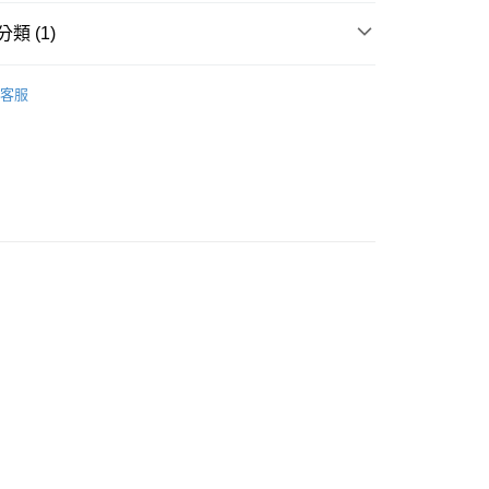
00，滿NT$499(含以上)免運費
類 (1)
｜全站商品
客服