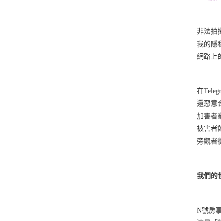
非法拍
我的隱
網路上
在Te
還惡意
加害者
被害者
旁觀者
我們的
N號房