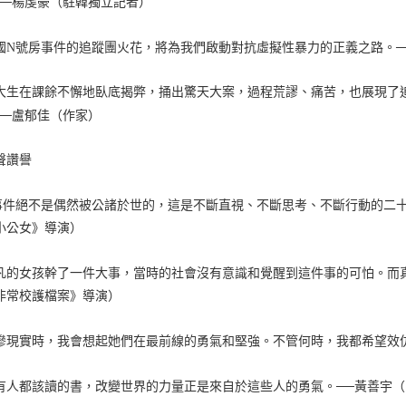
──楊虔豪（駐韓獨立記者）
國N號房事件的追蹤團火花，將為我們啟動對抗虛擬性暴力的正義之路。─
女大生在課餘不懈地臥底揭弊，捅出驚天大案，過程荒謬、痛苦，也展現了
──盧郁佳（作家）
聲讚譽
事件絕不是偶然被公諸於世的，這是不斷直視、不斷思考、不斷行動的二十
小公女》導演）
凡的女孩幹了一件大事，當時的社會沒有意識和覺醒到這件事的可怕。而
非常校護檔案》導演）
慘現實時，我會想起她們在最前線的勇氣和堅強。不管何時，我都希望效
有人都該讀的書，改變世界的力量正是來自於這些人的勇氣。──黃善宇