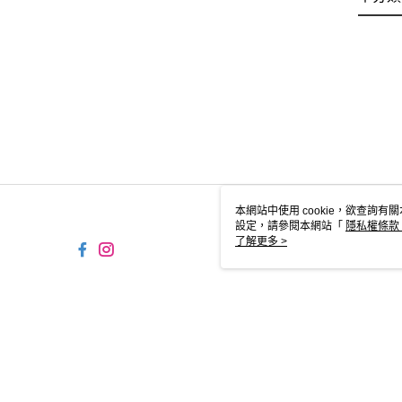
本網站中使用 cookie，欲查詢有關
設定，請參閱本網站「
隱私權條款
使用 cookie。
了解更多 >
TW-MWG1-66-127 Web
© 2026 by 時報文化出版企業股份有限公司