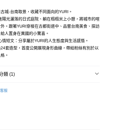
00，滿NT$499(含以上)免運費
古城-台南取景，收藏不同面向的YURI。
走進陽光灑落的日式庭院、躺在榻榻米上小憩，將城市的喧
外。跟著YURI穿梭在古都街道中、品嘗台南美食、探訪
，給人置身在異國的小驚喜。
的心情短文：分享屬於YURI的人生態度與生活感悟。
過24套造型，首度公開展現身形曲線，帶給粉絲有別於以
風格。
類 (1)
｜全站商品
客服