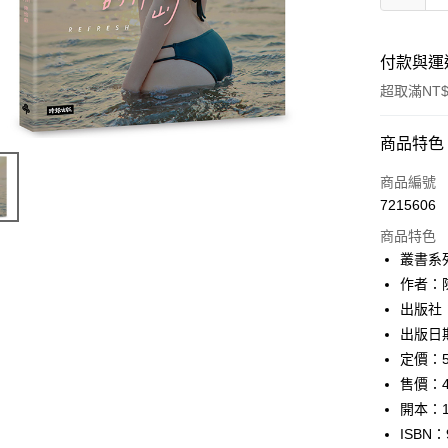
付款與運
超取滿NT$
付款方式
商品特色
信用卡一
商品編號
7215606
ATM付款
商品特色
叢書系
運送方式
作者：
出版社
付款後全
出版日期
每筆NT$6
定價：5
付款後7-1
售價：4
每筆NT$6
開本：1
ISBN：
宅配