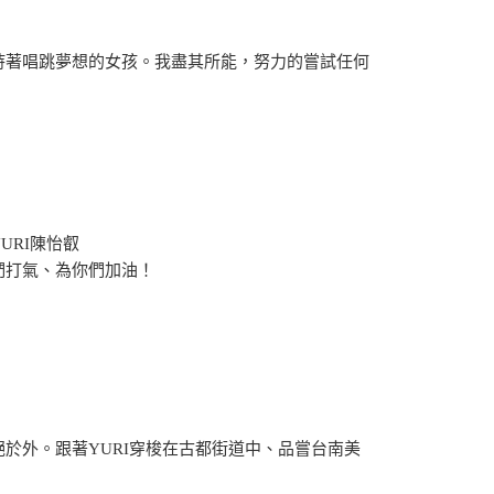
持著唱跳夢想的女孩。我盡其所能，努力的嘗試任何
URI陳怡叡
們打氣、為你們加油！
絕於外。跟著YURI穿梭在古都街道中、品嘗台南美