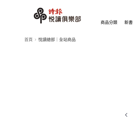
商品分類
新書
首頁
悅讀總部｜全站商品