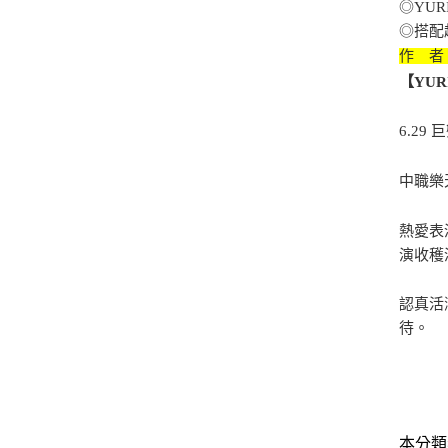
◎YU
◎搭配
作 者
【YU
6.2
中職樂天
熱愛表
演收穫
認真活
待。
本分類