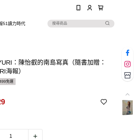
0
報51讀力時代
YURI：陳怡叡的南島寫真（隨書加贈：
RI海報）
499免運
29