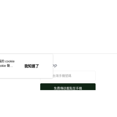
 cookie
kie 聲明
我知道了
官方APP
免費傳送載點至手機
若接到可疑電話，請洽詢165反詐騙專線
本站最佳瀏覽環境請使用 Google Chrome、Firefox 或 Edge 以上版本