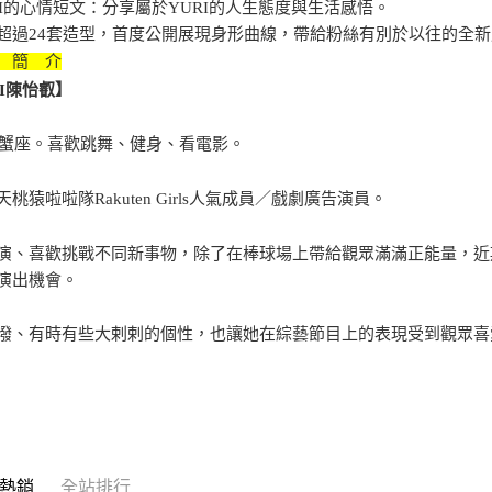
RI的心情短文：分享屬於YURI的人生態度與生活感悟。
超過24套造型，首度公開展現身形曲線，帶給粉絲有別於以往的全
 簡 介
RI陳怡叡】
9 巨蟹座。喜歡跳舞、健身、看電影。
桃猿啦啦隊Rakuten Girls人氣成員／戲劇廣告演員。
演、喜歡挑戰不同新事物，除了在棒球場上帶給觀眾滿滿正能量，近
演出機會。
潑、有時有些大剌剌的個性，也讓她在綜藝節目上的表現受到觀眾喜
熱銷
全站排行