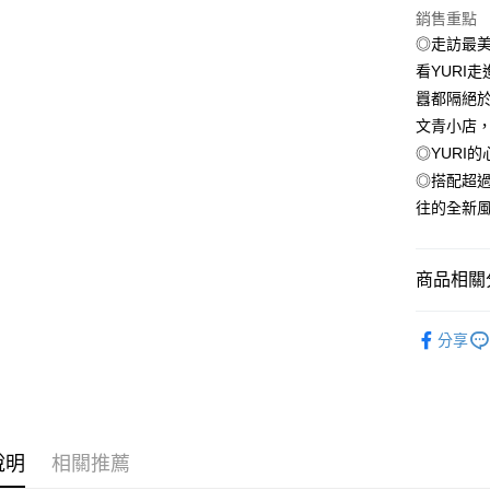
銷售重點
每筆NT$1
◎走訪最美
看YURI
囂都隔絕於
文青小店
◎YURI
◎搭配超
往的全新
商品相關分
悅讀總部
分享
說明
相關推薦