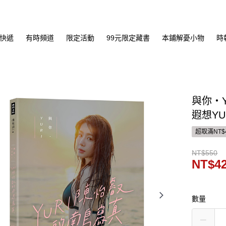
快遞
有時頻道
限定活動
99元限定藏書
本鋪解憂小物
時
與你‧
遐想YU
超取滿NT$
NT$550
NT$4
數量