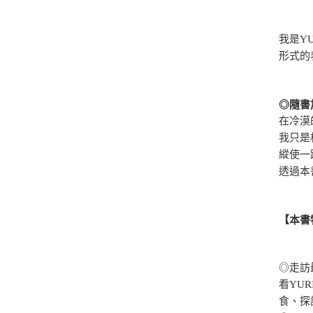
我是Y
形式的
◎隨書
在冷漠
我只是
縱使一
透過本
【本書
◎走訪
看YU
食、探