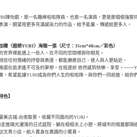
URI陳怡叡，是一名職棒啦啦隊員，也是一名演員，更是那個倔強堅
表演，期望用更多充滿感染力的作品，給予能量、傳遞給更多人。
加贈〈遐想YURI〉海報一張（尺寸：35cm*48cm／彩色）
的世界裡能遇上一些人，在不同的空間裡與你相見。
相信任何情緒的抒發與表達，都能療癒自己、使人與人更貼近，
路還在追求遙不可及的夢想，在抵達前 依然感到快樂、享受。───Y
書，希望能讓YURI成為你們人生的啦啦隊，與你們一同前進，給你
特色】
最美古城-台南取景，收藏不同面向的YURI。
RI走進陽光灑落的日式庭院、躺在榻榻米上小憩，將城市的喧囂都隔
訪文青小店，給人置身在異國的小驚喜。