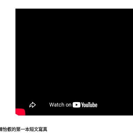
I 陳怡叡的第一本短文寫真