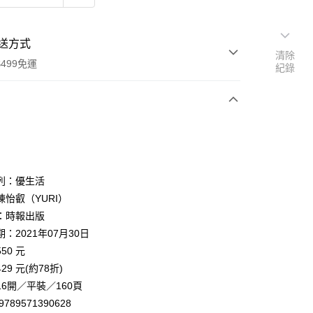
送方式
清除
499免運
紀錄
次付款
列：優生活
陳怡叡（YURI）
：時報出版
家取貨
：2021年07月30日
0，滿NT$499(含以上)免運費
50 元
1取貨
29 元(約78折)
0，滿NT$499(含以上)免運費
6開／平裝／160頁
9789571390628