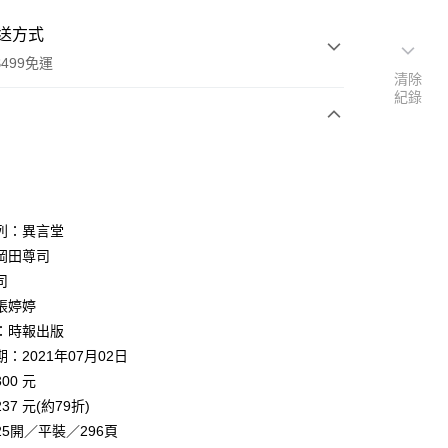
送方式
499免運
清除
紀錄
次付款
列：異言堂
岡田尊司
司
家取貨
張婷婷
0，滿NT$499(含以上)免運費
：時報出版
1取貨
：2021年07月02日
0，滿NT$499(含以上)免運費
00 元
37 元(約79折)
5開／平裝／296頁
00，滿NT$499(含以上)免運費