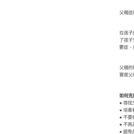
父親這
在孩子
了孩子
鬱症、
父親的
實是父
如何克
● 尋
● 培
● 不
● 不
● 避