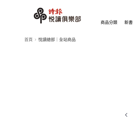
商品分類
新書
首頁
悅讀總部｜全站商品