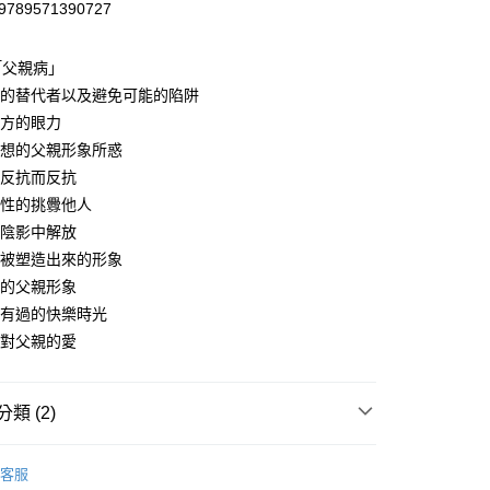
9789571390727
「父親病」
親的替代者以及避免可能的陷阱
對方的眼力
理想的父親形象所惑
了反抗而反抗
射性的挑釁他人
的陰影中解放
疑被塑造出來的形象
定的父親形象
經有過的快樂時光
己對父親的愛
類 (2)
｜全站商品
客服