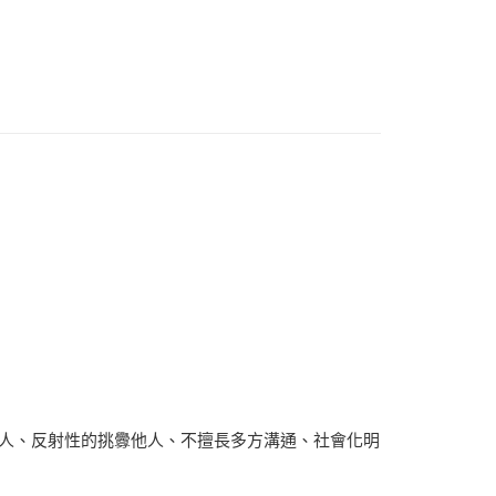
大眾心理學
人、反射性的挑釁他人、不擅長多方溝通、社會化明