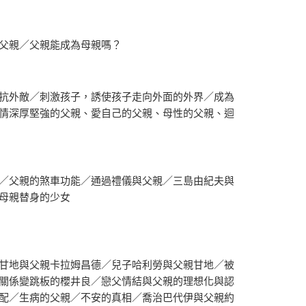
父親／父親能成為母親嗎？
抗外敵／刺激孩子，誘使孩子走向外面的外界／成為
情深厚堅強的父親、愛自己的父親、母性的父親、迴
／父親的煞車功能／通過禮儀與父親／三島由紀夫與
母親替身的少女
甘地與父親卡拉姆昌德／兒子哈利勞與父親甘地／被
關係變跳板的櫻井良／戀父情結與父親的理想化與認
配／生病的父親／不安的真相／喬治巴代伊與父親約