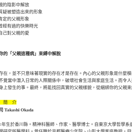
父親的陰影中解放
去質疑被塑造出來的形象
回肯定的父親形象
憶曾經有過的快樂時光
納自己對父親的愛
你的「父親這種病」束縛中解脫
存在，並不只意味著現實的存在才是存在。內心的父親形象是什麼模
不覺當中潛入日常的人際關係中，破壞社會生活與家庭生活。而令人
身上發生的事。最終，將能找回真實的父親樣貌，從綑綁你的父親束
 簡 介
Takashi Okada
○年生於香川縣。精神科醫師、作家、醫學博士。自東京大學哲學系
學研究所醫學科。曾任職於京都醫療少年院、山形大學客座教授，目