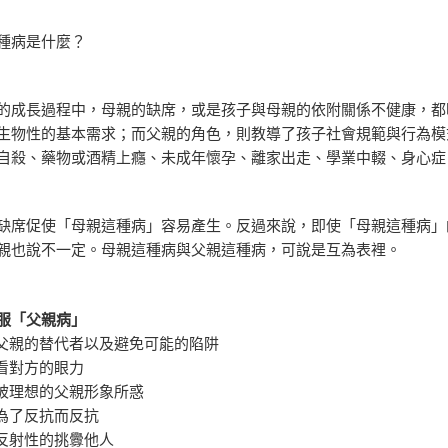
種病是什麼？
的成長過程中，母親的缺席，或是孩子與母親的依附關係不健康，都
生物性的基本需求；而父親的角色，則教導了孩子社會規範與行為模
自殺、藥物或酒精上癮、未成年懷孕、離家出走、學業中輟、身心症
缺席促使「母親這種病」容易產生。反過來說，即使「母親這種病」
親也說不一定。母親這種病與父親這種病，可說是互為表裡。
服「父親病」
找父親的替代者以及避免可能的陷阱
養看對方的眼力
要被理想的父親形象所惑
再為了反抗而反抗
免反射性的挑釁他人