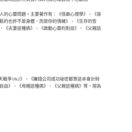
人的心靈問題。主要著作有：《怪癖心理學》、《容
鬆的也許不是身體，而是你的情緒》、《生存的哲
、《夫妻這種病》、《啟動心靈的對話》、《父親這
天戰爭1&2》、《賺錢公司成功祕密都靠這本會計財
自由》、《母親這種病》、《父親這種病》等，現為