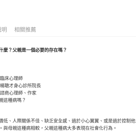
心理勵志
說明
相關推薦
什麼？父親是一個必要的存在嗎？
 臨床心理師
 楊聰才身心診所院長
 諮商心理師、作家
親這種病嗎？
價低、人際關係不佳、缺乏安全感、過於小心翼翼、或是過於控制他
。與母親這種病相較，父親這種病大多表現在社會化行為。