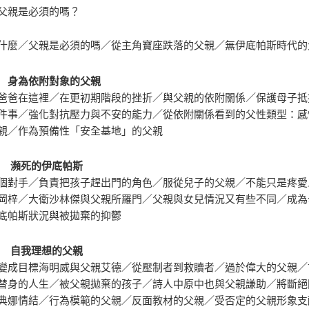
父親是必須的嗎？
什麼／父親是必須的嗎／從主角寶座跌落的父親／無伊底帕斯時代的
 身為依附對象的父親
爸爸在這裡／在更初期階段的挫折／與父親的依附關係／保護母子抵
件事／強化對抗壓力與不安的能力／從依附關係看到的父性類型：感
親／作為預備性「安全基地」的父親
章 瀕死的伊底帕斯
個對手／負責把孩子趕出門的角色／服從兒子的父親／不能只是疼愛
岡梓／大衛沙林傑與父親所羅門／父親與女兒情況又有些不同／成為
底帕斯狀況與被拋棄的抑鬱
章 自我理想的父親
變成目標海明威與父親艾德／從壓制者到救贖者／過於偉大的父親／
替身的人生／被父親拋棄的孩子／詩人中原中也與父親謙助／將斷絕
典娜情結／行為模範的父親／反面教材的父親／受否定的父親形象支