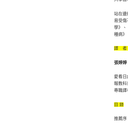
站在邊
易受傷
學》、
種病》
譯 者 
張婷婷
愛看日
報教科
專職譯
目 錄
推薦序