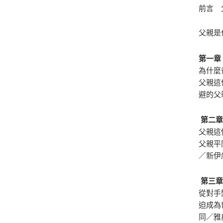
前言 
父親是
第一章
為什麼
父親這
避的父
第二
父親這
父親平
／新伊
第三
從對手
迫成為
同／雅