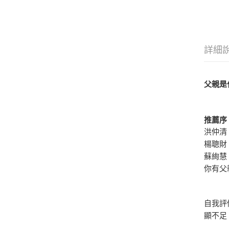
詳細
父親是
推薦序
洪仲清
楊聰財
蘇絢慧
你有父
自我評
顯不足