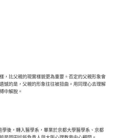
樣，比父親的現實樣貌更為重要。否定的父親形象會
遺憾的是，父親的形象往往被扭曲。用同理心去理解
縛中解脫。
退學後，轉入醫學系，畢業於京都大學醫學系、京都
前是岡田診所負責人與大阪心理教育中心顧問。