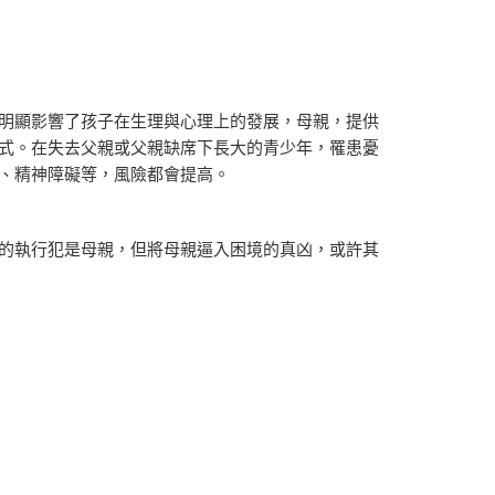
明顯影響了孩子在生理與心理上的發展，母親，提供
式。在失去父親或父親缺席下長大的青少年，罹患憂
、精神障礙等，風險都會提高。
的執行犯是母親，但將母親逼入困境的真凶，或許其