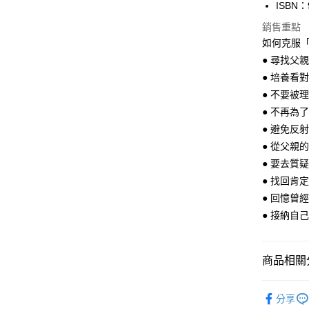
ISBN：
銷售重點
如何克服
● 尋找父
● 培養看
● 不要被
● 不再為
● 避免反
● 從父親
● 要去質
● 找回肯
● 回憶曾
● 接納自
商品相關分
悅讀總部
分享