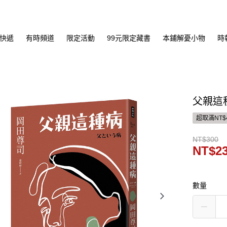
快遞
有時頻道
限定活動
99元限定藏書
本鋪解憂小物
時
父親這
超取滿NT$
NT$300
NT$2
數量