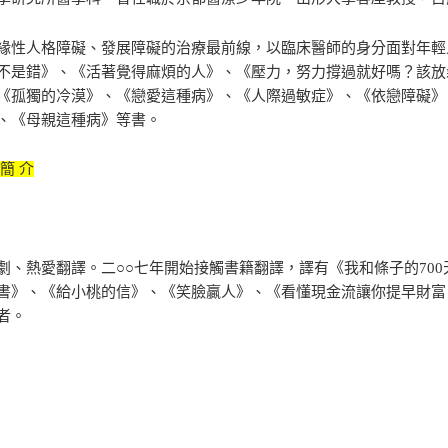
緣性人格障礙、發展障礙的治療最前線，以臨床醫師的身分面對年輕
不是錯》、《活著覺得麻煩的人》、《壓力，努力撐過就好嗎？該放
《孤獨的冷漠》、《戀愛這種病》、《人際過敏症》、《依戀障礙》
、《母親這種病》等書。
簡 介
劇、熱愛翻譯。二○○七年開始接觸書籍翻譯，譯有《我和條子的700
書》、《給小桃的信》、《笑臉贏人》、《看懂現金流讓你提早財富
者。