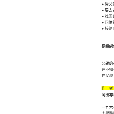
● 從
● 要
● 找
● 回
● 接
從綑綁
父親的
在不知
在父親
作 者
岡田尊司 
一九六
大學醫