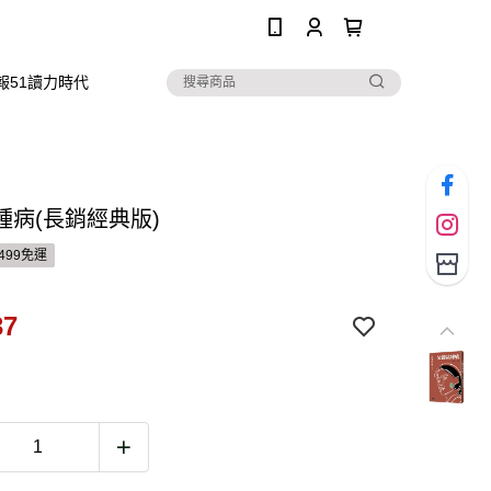
0
報51讀力時代
種病(長銷經典版)
499免運
37