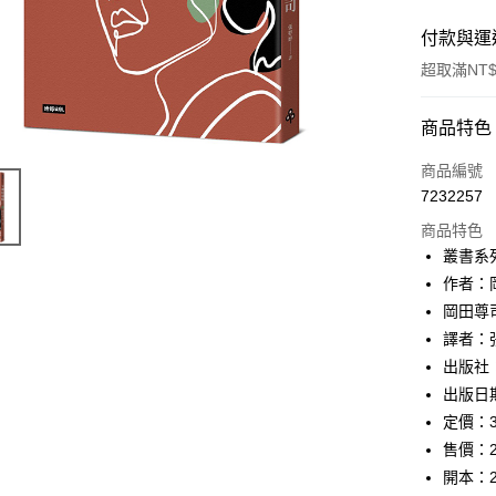
付款與運
超取滿NT$
付款方式
商品特色
信用卡一
商品編號
7232257
ATM付款
商品特色
叢書系
運送方式
作者：
岡田尊
付款後全
譯者：
每筆NT$6
出版社
付款後7-1
出版日期
每筆NT$6
定價：3
售價：2
宅配
開本：2
每筆NT$1