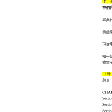
作 
神們
畢業
興趣
現從
知乎
據電
目 錄
前言
CHA
Sect
Sect
Sect