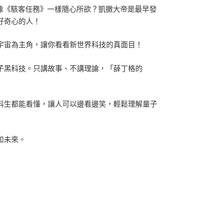
就能像《駭客任務》一樣隨心所欲？凱撒大帝是最早發
好奇心的人！
宇宙為主角，讓你看看新世界科技的真面目！
子黑科技。只講故事、不講理論，「薛丁格的
科生都能看懂，讓人可以邊看邊笑，輕鬆理解量子
和未來。