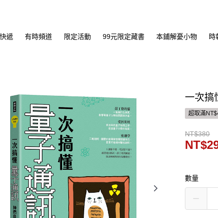
快遞
有時頻道
限定活動
99元限定藏書
本鋪解憂小物
時
一次搞
超取滿NT$
NT$380
NT$2
數量