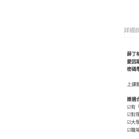
詳細
薛丁
愛因
密碼
上課
誰適
☑有
☑對
☑大
☑職