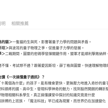
說明
相關推薦
格的貓＞
一隻貓的生與死，影響著量子力學的問題與矛盾。
斯坦＞
與波耳的量子物理之爭，促進量子力學的發展。
學＞
二戰期間，圖靈的密碼學發揮關鍵作用，盟軍才能順利擊敗納粹
聽不懂、考試想不通？跟著愛因斯坦、薛丁格與圖靈，快速理解物理
合讀《一次搞懂量子通訊》？
「十萬個為什麼」的孩子，能有機會更快、更無壓力地進入奇妙的量
理科頭疼的國、高中生，發現科學神奇的魅力，找到豁然開朗的轉折
學物理相關科系學生，真正搞懂課堂中探討的知識究竟是什麼
場拚搏的上班族，「魔法科技」早已成為現實，而世界仍在加速變化