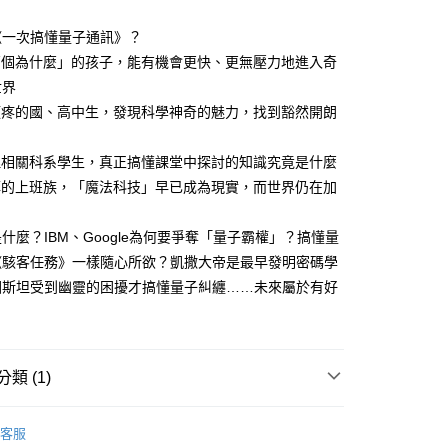
《一次搞懂量子通訊》？
萬個為什麼」的孩子，能有機會更快、更無壓力地進入奇
世界
頭疼的國、高中生，發現科學神奇的魅力，找到豁然開朗
理相關科系學生，真正搞懂課堂中探討的知識究竟是什麼
搏的上班族，「魔法科技」早已成為現實，而世界仍在加
什麼？IBM、Google為何要爭奪「量子霸權」？搞懂量
《駭客任務》一樣隨心所欲？凱撒大帝是最早發明密碼學
因斯坦受到幽靈的困擾才搞懂量子糾纏……未來屬於有好
！
類 (1)
社會科學
客服