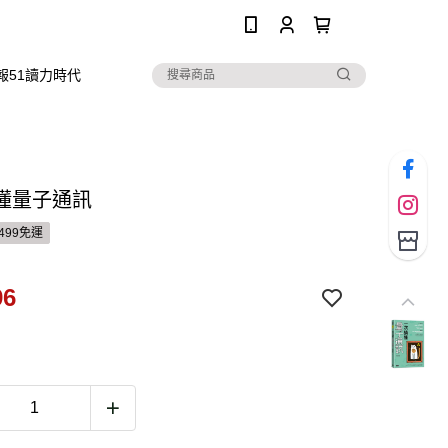
0
報51讀力時代
懂量子通訊
499免運
96