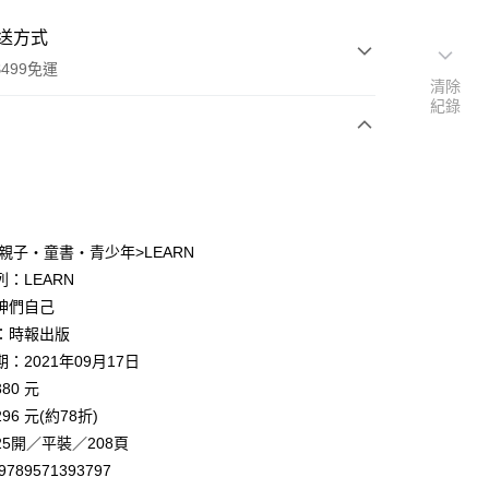
送方式
499免運
清除
紀錄
次付款
 親子‧童書‧青少年>LEARN
：LEARN
神們自己
家取貨
：時報出版
0，滿NT$499(含以上)免運費
：2021年09月17日
1取貨
80 元
0，滿NT$499(含以上)免運費
96 元(約78折)
5開／平裝／208頁
9789571393797
00，滿NT$499(含以上)免運費