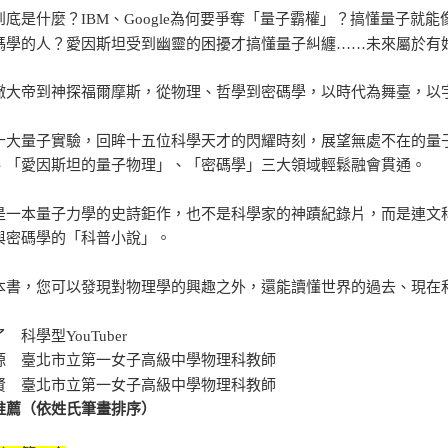
到底是什麼？IBM、Google為何要爭奪「量子霸權」？搞懂量子
碼學的人？愛因斯坦受到幽靈的困擾才搞懂量子糾纏……未來屬於有
撒大帝到神探福爾摩斯，從物理、哲學到密碼學，以時代為舞臺，以
十大量子實驗，回眸十五位科學天才的閃耀時刻，展望無處不在的量
、「愛因斯坦的量子物理」、「密碼學」三大領域輕鬆融會貫通。
是一本量子力學的史詩鉅作，也不是科學家的神蹟紀錄片，而是連文
與密碼學的「科普小說」。
本書，您可以發現對物理學的興趣之外，還能讀懂世界的過去、現在
 科學型YouTuber
源 臺北市立第一女子高級中學物理科教師
賢 臺北市立第一女子高級中學物理科教師
推薦（依姓氏筆畫排序）