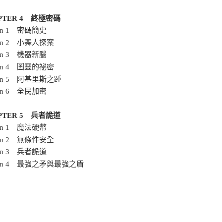
PTER 4 終極密碼
ion 1 密碼簡史
tion 2 小舞人探案
ion 3 機器新腦
tion 4 圖靈的祕密
tion 5 阿基里斯之踵
ion 6 全民加密
PTER 5 兵者詭道
ion 1 魔法硬幣
tion 2 無條件安全
ion 3 兵者詭道
tion 4 最強之矛與最強之盾