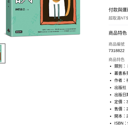
付款與運
超取滿NT$
付款方式
商品特色
信用卡一
商品編號
7318822
ATM付款
商品特色
類別：
運送方式
叢書系列
作者：
付款後全
出版社
每筆NT$6
出版日期
付款後7-1
定價：3
每筆NT$6
售價：2
開本：2
宅配
ISBN：
每筆NT$1