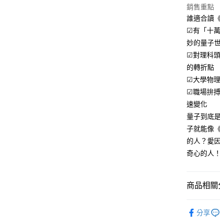
銷售重點
誰適合讀
☑有「十
妙的量子
☑對理科
的轉折點
☑大學物
☑職場拚
速變化
量子到底是
子就能像
的人？愛
奇心的人
商品相關分
人文史哲
分享