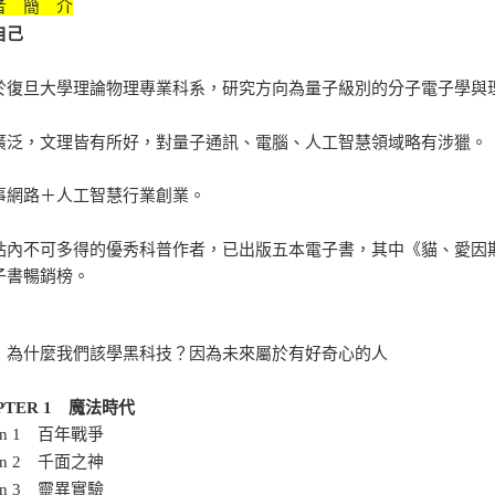
者 簡 介
自己
於復旦大學理論物理專業科系，研究方向為量子級別的分子電子學與
廣泛，文理皆有所好，對量子通訊、電腦、人工智慧領域略有涉獵。
事網路＋人工智慧行業創業。
站內不可多得的優秀科普作者，已出版五本電子書，其中《貓、愛因
子書暢銷榜。
 為什麼我們該學黑科技？因為未來屬於有好奇心的人
PTER 1 魔法時代
ion 1 百年戰爭
ion 2 千面之神
ion 3 靈異實驗