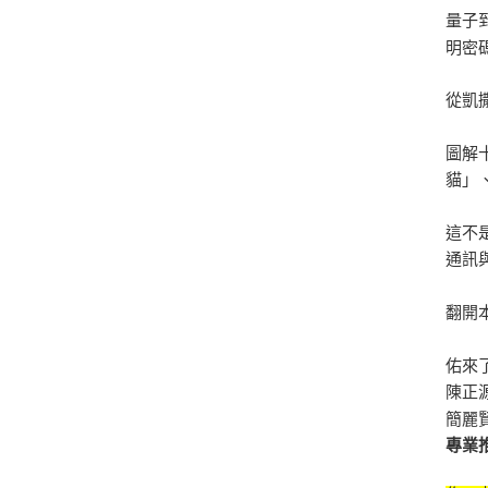
量子
明密
從凱
圖解
貓」
這不
通訊
翻開
佑來了
陳正
簡麗
專業