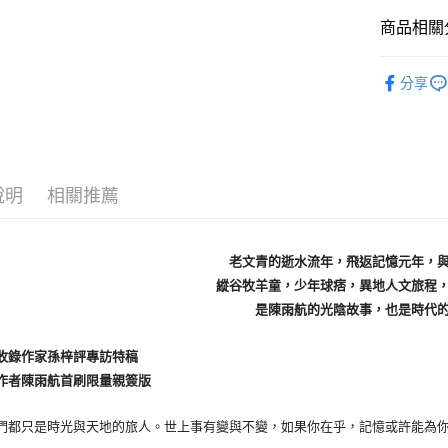
商品相關分
文學
散
分享
說明
相關推薦
老文青的逝水流年，飛返記憶元年，
縱谷牧羊童，少年球痞，異地人文旅程
是陳雨航的光陰故事，也是時代
錄作家孫梓評專訪特稿
者陳雨航首刷限量親簽版
只是時光與天地的旅人。世上事有變與不變，如果你在乎，記憶或許能為你留