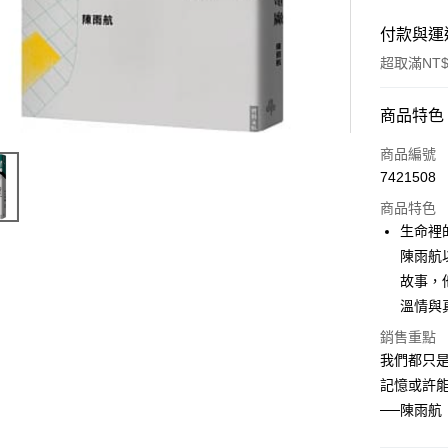
付款與運
超取滿NT$
付款方式
商品特色
信用卡一
商品編號
7421508
ATM付款
商品特色
生命裡
運送方式
陳雨航
故事，
付款後全
溫情與
每筆NT$6
銷售重點
付款後7-1
我們都只
每筆NT$6
記憶或許
──陳雨航
宅配
每筆NT$1