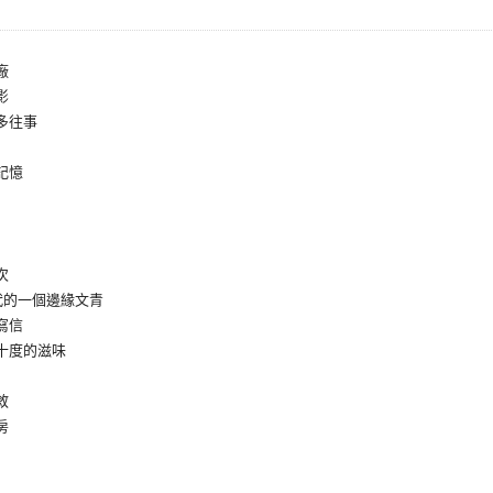
廠
影
多往事
記憶
次
代的一個邊緣文青
寫信
十度的滋味
敘
房