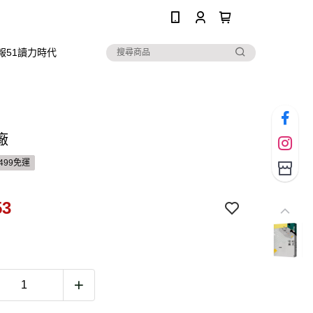
0
報51讀力時代
廠
499免運
53