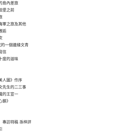
的島內差旅
坦堡之前
旅
海軍之旅及其他
邂逅
次
代的一個邊緣文青
寫信
十度的滋味
美人圖》作序
文先生的二三事
識的王宣一
心鎖》
】專訪特稿 孫梓評
引