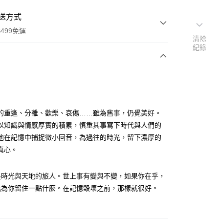
送方式
499免運
清除
紀錄
次付款
的重逢、分離、歡樂、哀傷……雖為舊事，仍覺美好。
以知識與情感厚實的積累，慎重其事寫下時代與人們的
他在記憶中捕捉微小回音，為過往的時光，留下濃厚的
家取貨
真心。
0，滿NT$499(含以上)免運費
1取貨
是時光與天地的旅人。世上事有變與不變，如果你在乎，
0，滿NT$499(含以上)免運費
能為你留住一點什麼。在記憶毀壞之前，那樣就很好。
00，滿NT$499(含以上)免運費