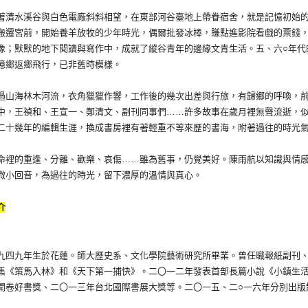
水溪谷與白色電廠斜斜相望，在東部河谷臺地上帶眷宿舍，就是記憶初始的
搬遷宮前，開始養羊放牧的少年時光，偶爾批發冰棒，賺點進影院看戲的票錢
像；默默的地下閱讀與寫作中，成就了縱谷青年的邊緣文青生活。五、六○年代
憶鄉返鄉飛行，已非舊時模樣。
海林木河流，衣角獵獵作響，工作後的幾次出差與行旅，有歸鄉的呼喚，前
中，王禎和、王宣一、鄭清文、副刊同事們……許多故事在歲月裡無聲流逝，
二十幾年的編輯生涯，換成書房裡有著輕重不等來歷的書海，附著過往的時光
的重逢、分離、歡樂、哀傷……雖為舊事，仍覺美好。陳雨航以知識與情感
微小回音，為過往的時光，留下濃厚的溫情與真心。
介
九年生於花蓮。師大歷史系、文化學院藝術研究所畢業。曾任職報紙副刊、
集《策馬入林》和《天下第一捕快》。二〇一二年發表首部長篇小說《小鎮生
開卷好書獎、二〇一三年台北國際書展大獎等。二〇一五、二○一六年分別出版