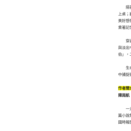
隔著清
上桌；
美好想
乘著記
穿過山
與淡出
伯」，
生命裡
中捕捉
作者簡
陳雨航
一九四
篇小說
國時報