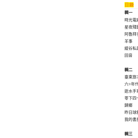
目錄
輯一
時光電
星夜殘
阿魯拜
羊事
縱谷私
回音
輯二
臺東旅
六○年
逝水手
零下四
歸鄉
昨日球
我的書
輯三