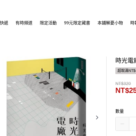
快遞
有時頻道
限定活動
99元限定藏書
本鋪解憂小物
時
時光電
超取滿NT$
NT$320
NT$2
數量