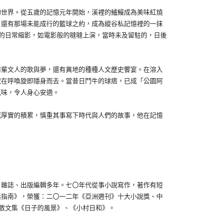
世界。從五歲的記憶元年開始，溪裡的鱸鰻成為美味紅燒
，還有那場未能成行的籃球之約，成為縱谷私記憶裡的一抹
的日常縮影，如電影般的噠噠上演，當時未及留駐的，日後
輩文人的歌與夢，還有異地的種種人文歷史饗宴。在溶入
似在呼喚旋即隱身而去。當昔日鬥牛的球痞，已成「公園阿
氣味，令人身心安適。
厚實的積累，慎重其事寫下時代與人們的故事，他在記憶
雜誌、出版編輯多年。七〇年代從事小說寫作，著作有短
活指南》，榮獲：二〇一二年《亞洲週刊》十大小說獎、中
散文集《日子的風景》、《小村日和》。