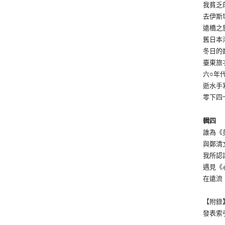
我貧乏
去伊斯
遠橋之
舊日本
冬日的
臺東旅
六○年
逝水手
零下四
輯四
誰為《
與鄭清
我所認
遇見《
在遠流
【附錄
發表索