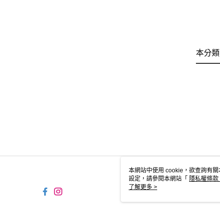
本分類
本網站中使用 cookie，欲查詢有關
設定，請參閱本網站「
隱私權條款
使用 cookie。
了解更多 >