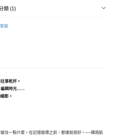
類 (1)
文
客服
與往事乾杯。
，編輯時光……
的縮影。
住一點什麼。在記憶毀壞之前，那樣就很好。──陳雨航