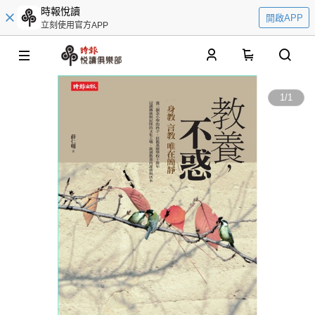
時報悅讀
開啟APP
立刻使用官方APP
0
1
/
1