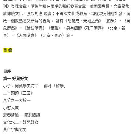
刊》登載文章，隨後陸續在兩岸的報紙發表文章，並開闢專欄。文章聚焦
於傳統文化，強烈對應 現實；不論談文化或教育，均從親身體會出發，開
啟一個既熟悉又新鮮的視角。 著有《胡蘭成‧天地之始》（如果）、《萬
象歷然》、《論語隨喜》（爾雅），另有簡體《孔子隨喜》（北京‧新
星）、《人間隨喜》（北京‧同心）等。
目 錄
自序
篇一 好兒好女
小子，何莫學夫詩？──薛朴「留學」
二丫頭讀《三國》
八分之一大於一
小懲大戒
遊春涉險──關於閱讀
文化水土，好兒好女
黃仁宇與宅男