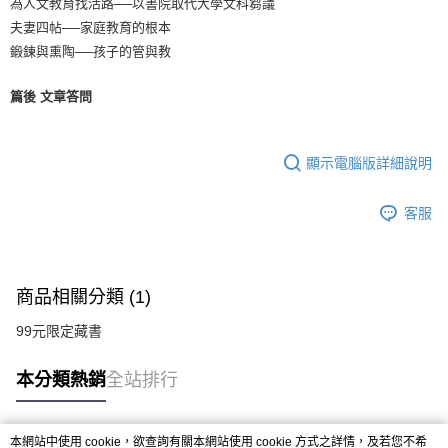
為人文教育找活路──以書院取代大學文科芻議
夫妻四帖──家庭教育的根本
鍛鍊與熏陶──孩子的管與教
篇後 文章答問
顯示電腦版詳細說明
客服
商品相關分類 (1)
99元限定藏書
本分類熱銷
全站排行
本網站中使用 cookie，欲查詢有關本網站使用 cookie 方式之詳情，及若您不希