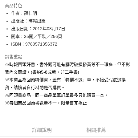
運送方式
商品特色
作者：薛仁明
付款後全家取貨
出版社：時報出版
每筆NT$60，滿NT$499(含以上)免運費
出版日期：2012年08月17日
付款後7-11取貨
開本：25開／平裝／256頁
每筆NT$60，滿NT$499(含以上)免運費
ISBN：9789571356372
宅配
銷售重點
每筆NT$100，滿NT$499(含以上)免運費
※時報回頭好書，書外觀可能有髒污破損發黃等不一瑕疵，但不影
響內文閱讀。(書約5-8成新，非二手書)
※本商品為回頭特價書，蓋有「特價不退」章，不接受瑕疵退換
貨，請讀者自行斟酌是否購買。
※回頭書商品，同一商品單筆訂單最多只能購買一本。
※每個商品回頭書數量不一，限量售完為止！
詳細說明
相關推薦