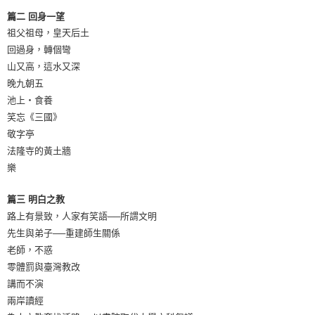
篇二 回身一望
祖父祖母，皇天后土
回過身，轉個彎
山又高，這水又深
晚九朝五
池上‧食養
笑忘《三國》
敬字亭
法隆寺的黃土牆
樂
篇三 明白之教
路上有景致，人家有笑語──所謂文明
先生與弟子──重建師生關係
老師，不惑
零體罰與臺灣教改
講而不演
兩岸讀經