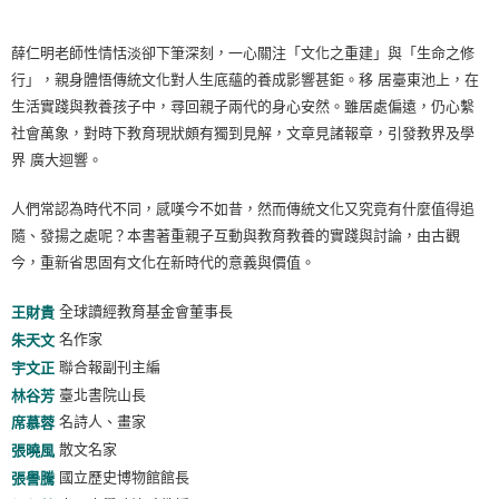
薛仁明老師性情恬淡卻下筆深刻，一心關注「文化之重建」與「生命之修
行」，親身體悟傳統文化對人生底蘊的養成影響甚鉅。移 居臺東池上，在
生活實踐與教養孩子中，尋回親子兩代的身心安然。雖居處偏遠，仍心繫
社會萬象，對時下教育現狀頗有獨到見解，文章見諸報章，引發教界及學
界 廣大迴響。
人們常認為時代不同，感嘆今不如昔，然而傳統文化又究竟有什麼值得追
隨、發揚之處呢？本書著重親子互動與教育教養的實踐與討論，由古觀
今，重新省思固有文化在新時代的意義與價值。
全球讀經教育基金會董事長
王財貴
名作家
朱天文
聯合報副刊主編
宇文正
臺北書院山長
林谷芳
名詩人、畫家
席慕蓉
散文名家
張曉風
國立歷史博物館館長
張譽騰