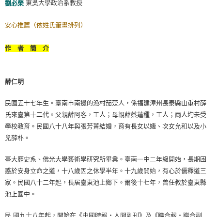
東吳大學政治系教授
劉必榮
安心推薦（依姓氏筆畫排列）
作 者 簡 介
薛仁明
民國五十七年生。臺南市南邊的漁村茄萣人，係福建漳州長泰縣山重村薛
氏來臺第十二代。父親薛阿客，工人；母親薛蔡蓮種，工人；兩人均未受
學校教育。民國八十八年與張芳菁結婚，育有長女以婕、次女允和以及小
兒薛朴。
臺大歷史系、佛光大學藝術學研究所畢業。臺南一中二年級開始，長期困
惑於安身立命之道，十八歲因之休學半年。十九歲開始，有心於儒釋道三
家。民國八十二年起，長居臺東池上鄉下。爾後十七年，曾任教於臺東縣
池上國中。
民 國九十八年起，開始在《中國時報‧人間副刊》及《聯合報‧聯合副