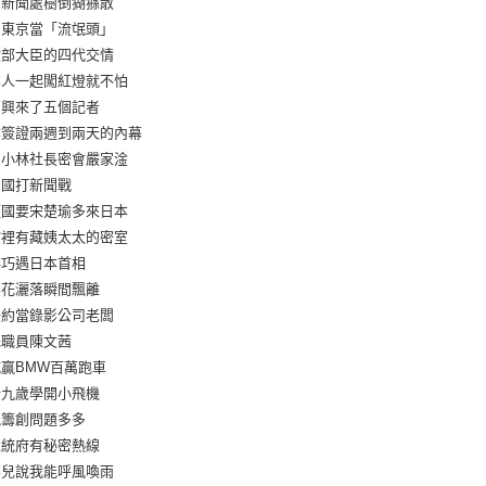
約新聞處樹倒猢猻散
到東京當「流氓頭」
文部大臣的四代交情
本人一起闖紅燈就不怕
高興來了五個記者
本簽證兩週到兩天的內幕
賣小林社長密會嚴家淦
中國打新聞戰
經國要宋楚瑜多來日本
館裡有藏姨太太的密室
排巧遇日本首相
櫻花灑落瞬間飄離
紐約當錄影公司老闆
殊職員陳文茜
城贏BMW百萬跑車
十九歲學開小飛機
視籌創問題多多
總統府有秘密熱線
黎兒說我能呼風喚雨