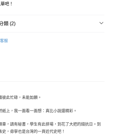
風華吧！
類 (2)
｜全站商品
客服
歷史
惜彼此忙碌，未能如願。
然紙上，我一面看一面想：真比小說還精彩。
頭車，請有秘書，學生有此排場，到花了大把的錢抗日。到
族史，毋寧也是台灣的一頁近代史吧！