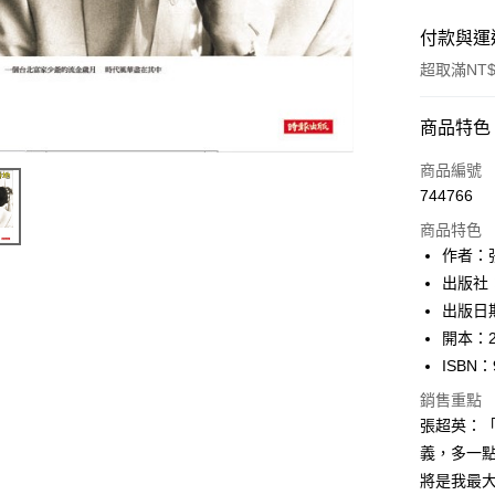
付款與運
超取滿NT$
付款方式
商品特色
信用卡一
商品編號
744766
ATM付款
商品特色
作者：
運送方式
出版社
出版日期
付款後全
開本：2
每筆NT$6
ISBN：
付款後7-1
銷售重點
每筆NT$6
張超英：
義，多一
宅配
將是我最
每筆NT$1