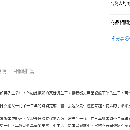
台灣人的
商品相關分
悅讀總部
分享
人文史哲
說明
相關推薦
張超英先生多年，他如此精彩的家世與生平，讓我都想用筆記錄下他的生平，可
到陳柔縉女士花了十二年的時間完成此書，張超英先生種種有趣、特殊的事蹟躍
父靠礦業成鉅富，父親是日據時代聞人張月澄先生一代，在日本讀書時坐自家黑
英這一代，年輕時代享盡榮華富貴的生活，這本書記載的，當然不只是張家的家