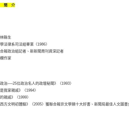
者 簡 介
縉
雲林縣生
學法律系司法組畢業〈1986〉
聯合報政治組記者、新新聞周刊資深記者
專欄作家
政治──25位政治名人的政壇秘聞》〈1993〉
是我家親戚》〈1994〉
的親戚》〈1999〉
西方文明初體驗》〈2005〉獲聯合報非文學類十大好書、新聞局最佳人文圖