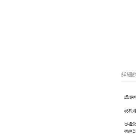
詳細
認識
現看
從祖
張超