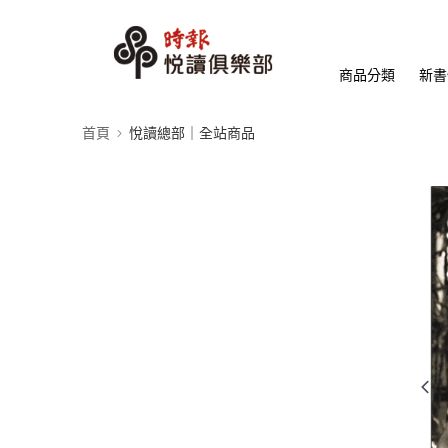
商品分類
新書
首頁
悅讀總部｜全站商品