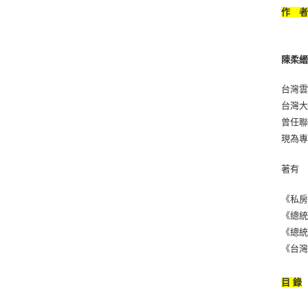
作 
陳柔
台灣
台灣大
曾任
現為
著有
《私房
《總統
《總統
《台灣
目 錄