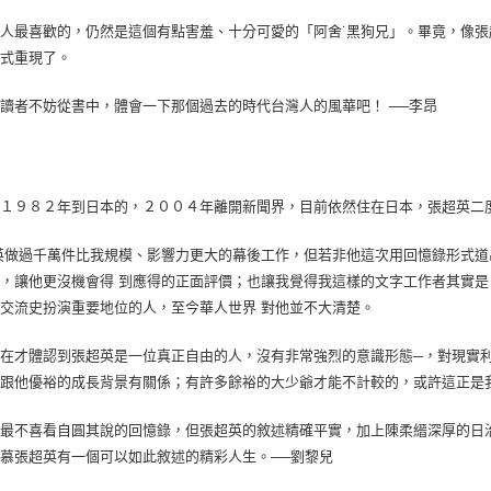
人最喜歡的，仍然是這個有點害羞、十分可愛的「阿舍˙黑狗兄」。畢竟，像
方式重現了。
讀者不妨從書中，體會一下那個過去的時代台灣人的風華吧！ ──李昂
在１９８２年到日本的，２００４年離開新聞界，目前依然住在日本，張超英二
英做過千萬件比我規模、影響力更大的幕後工作，但若非他這次用回憶錄形式
，讓他更沒機會得 到應得的正面評價；也讓我覺得我這樣的文字工作者其實
交流史扮演重要地位的人，至今華人世界 對他並不大清楚。
在才體認到張超英是一位真正自由的人，沒有非常強烈的意識形態─，對現實
也跟他優裕的成長背景有關係；有許多餘裕的大少爺才能不計較的，或許這正是
平最不喜看自圓其說的回憶錄，但張超英的敘述精確平實，加上陳柔縉深厚的日
慕張超英有一個可以如此敘述的精彩人生。──劉黎兒