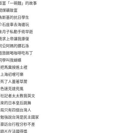
首富「一碗麵」的故事
開煤礦致富
洛斯基的抗日學生
介石座車去海邊玩
坐月子私動手術早逝
跪求上帝讓我康復
阿公阿媽的鑽石孫
道旅館喝咖啡吃布丁
同學叫我蝴蝶
手把馬糞按進土裡
火上海初嚐可樂
前死了人蓋著草蓆
紅色速克達兜風
聯社記者太太教我英文
未來的日本皇后跳舞
聞局只有四個台灣人
不勉強說台灣是民主國家
森豪訪台行程分秒不差
記錄片在法國得獎