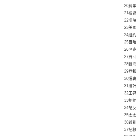
20蔣
21被
22柳
23美
24紐
25目
26尼
27買
28新
29登
30選
31搭
32王
33拒
34幫
35太
36殺
37拯