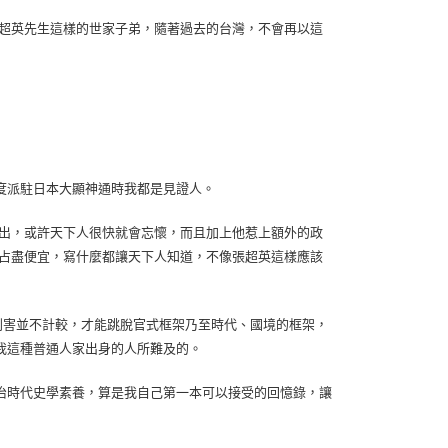
張超英先生這樣的世家子弟，隨著過去的台灣，不會再以這
度派駐日本大顯神通時我都是見證人。
道出，或許天下人很快就會忘懷，而且加上他惹上額外的政
是占盡便宜，寫什麼都讓天下人知道，不像張超英這樣應該
利害並不計較，才能跳脫官式框架乃至時代、國境的框架，
我這種普通人家出身的人所難及的。
治時代史學素養，算是我自己第一本可以接受的回憶錄，讓