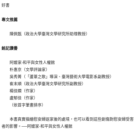
好書
專文推薦
陳佩甄（政治大學臺灣文學研究所助理教授）
銘記讚譽
阿嬤家-和平與女性人權館
朴惠京（文學評論家）
吳秀菁（「蘆葦之歌」導演、臺灣藝術大學電影系副教授）
崔末順（政治大學臺灣文學研究所副教授）
楊佳嫻（作家）
盧郁佳（作家）
（依首字筆畫排序）
本書真實描繪慰安婦返家後的處境，也可以看到這些創傷對慰安婦受害
者的影響。──阿嬤家-和平與女性人權館