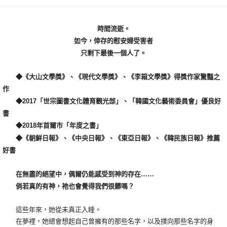
時間流逝。
如今，倖存的慰安婦受害者
只剩下最後一個人了。
◆《大山文學獎》、《現代文學獎》、《李箱文學獎》得獎作家驚豔之
作
◆2017「世宗圖書文化體育觀光部」、「韓國文化藝術委員會」優良好
書
◆2018年首爾市「年度之書」
◆《朝鮮日報》、《中央日報》、《東亞日報》、《韓民族日報》推薦
好書
在無盡的絕望中，偶爾仍能感受到神的存在……
倘若真的有神，祂也會覺得我們很髒嗎？
這些年來，她從未真正入睡。
在夢裡，她總會想起自己曾擁有的那些名字，以及撲向那些名字的身