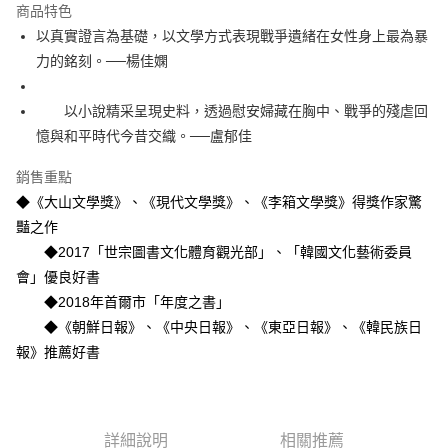
運送方式
商品特色
以真實證言為基礎，以文學方式表現戰爭遺緒在女性身上最為暴
付款後全家取貨
力的銘刻。──楊佳嫻
每筆NT$60，滿NT$499(含以上)免運費
付款後7-11取貨
以小說精采呈現史料，透過慰安婦藏在胸中、戰爭的殘虐回
每筆NT$60，滿NT$499(含以上)免運費
憶與和平時代今昔交織。──盧郁佳
宅配
銷售重點
每筆NT$100，滿NT$499(含以上)免運費
◆《大山文學獎》、《現代文學獎》、《李箱文學獎》得獎作家驚
豔之作
◆2017「世宗圖書文化體育觀光部」、「韓國文化藝術委員
會」優良好書
◆2018年首爾市「年度之書」
◆《朝鮮日報》、《中央日報》、《東亞日報》、《韓民族日
報》推薦好書
詳細說明
相關推薦