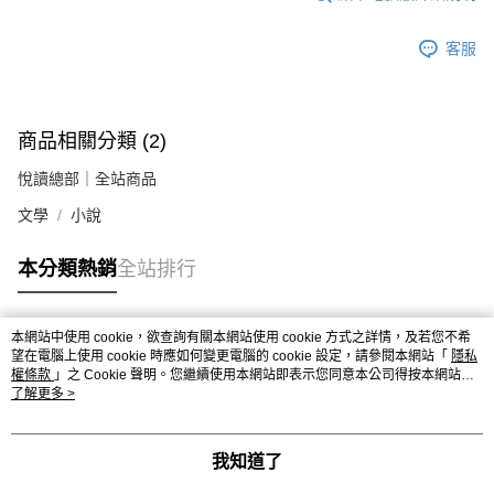
客服
商品相關分類 (2)
悅讀總部｜全站商品
文學
小說
本分類熱銷
全站排行
本網站中使用 cookie，欲查詢有關本網站使用 cookie 方式之詳情，及若您不希
熱門標籤
望在電腦上使用 cookie 時應如何變更電腦的 cookie 設定，請參閱本網站「
隱私
權條款
」之 Cookie 聲明。您繼續使用本網站即表示您同意本公司得按本網站使
用條款之 Cookie 聲明使用 cookie。
了解更多 >
我知道了