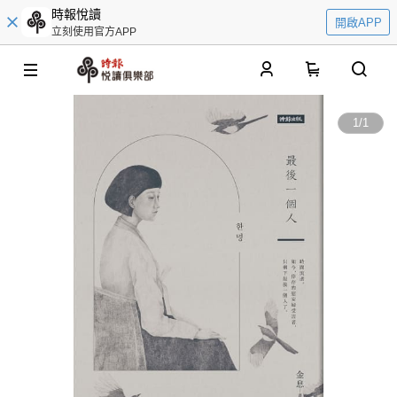
時報悅讀
開啟APP
立刻使用官方APP
0
1
/
1