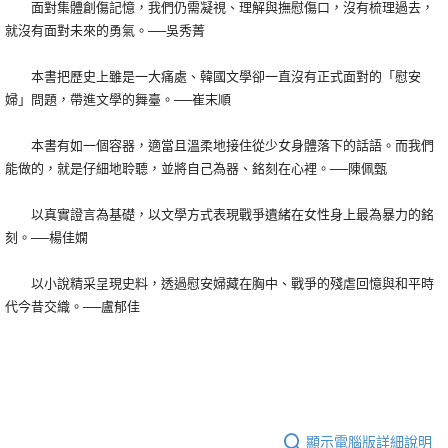
面對集體創傷記憶，我們仍需凝視、理解與撫慰傷口，沒有梳理過去，
就沒有面對未來的勇氣。──吳秀菁
本書把歷史上雖是一大痛處、韓國文學卻一直沒有正式面對的「慰安
婦」問題，帶進文學的舞臺。──崔末順
本書有如一個容器，適當且溫柔地接住從少女身體落下的話語。而我們
能做的，就是仔細地聆聽，並將自己為器、銘刻在心裡。──陳佩甄
以真實證言為基礎，以文學方式表現戰爭遺緒在女性身上最為暴力的銘
刻。──楊佳嫻
以小說精采呈現史料，透過慰安婦藏在胸中、戰爭的殘虐回憶與和平時
代今昔交織。──盧郁佳
顯示電腦版詳細說明