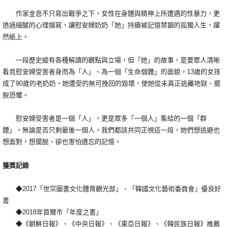
作家金息不只寫出戰爭之下，女性在身體與精神上所遭遇的性暴力，更
透過細膩的心理描寫，讓慰安婦奶奶「她」持續被記憶禁錮的孤獨人生，躍
然紙上。
一段歷史縱有各種解讀的觀點與立場，但「她」的故事，是要眾人清晰
看見慰安婦受害者身而為「人」、為一個「生命個體」的面貌。13歲的女孩
成了90歲的老奶奶，她遭受的無可挽回的毀壞，使她從未真正逃離地獄、擺
脫恐懼。
慰安婦受害者是一個「人」，更是眾多「一個人」集結的一個「群
體」，無論是否只剩最後一個人，我們都該共同正視這一段，她們想逃避也
想面對，想擺脫、卻也害怕遺忘的記憶。
獲獎記錄
◆2017「世宗圖書文化體育觀光部」、「韓國文化藝術委員會」優良好
書
◆2018年首爾市「年度之書」
◆《朝鮮日報》、《中央日報》、《東亞日報》、《韓民族日報》推薦