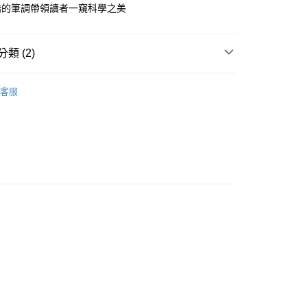
諧的筆調帶領讀者一窺科學之美
類 (2)
｜全站商品
客服
普及科學