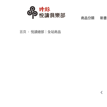
商品分類
新書
首頁
悅讀總部｜全站商品