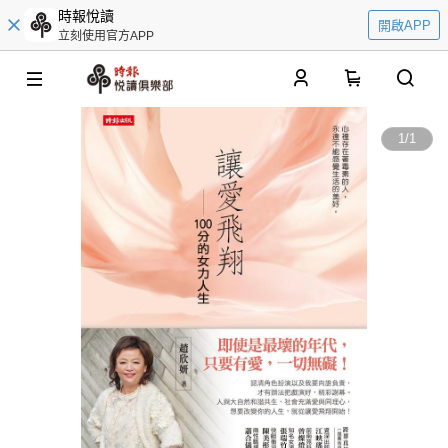
時報悅讀
開啟APP
立刻使用官方APP
0
1
/
1