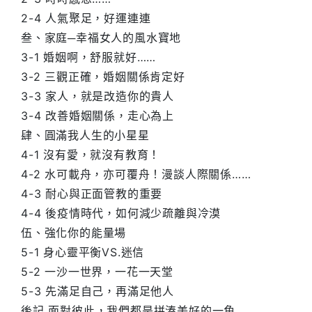
2-4 人氣聚足，好運連連
叁、家庭─幸福女人的風水寶地
3-1 婚姻啊，舒服就好……
3-2 三觀正確，婚姻關係肯定好
3-3 家人，就是改造你的貴人
3-4 改善婚姻關係，走心為上
肆、圓滿我人生的小星星
4-1 沒有愛，就沒有教育！
4-2 水可載舟，亦可覆舟！漫談人際關係……
4-3 耐心與正面管教的重要
4-4 後疫情時代，如何減少疏離與冷漠
伍、強化你的能量場
5-1 身心靈平衡VS.迷信
5-2 一沙一世界，一花一天堂
5-3 先滿足自己，再滿足他人
後記 面對彼此，我們都是拼湊美好的一角