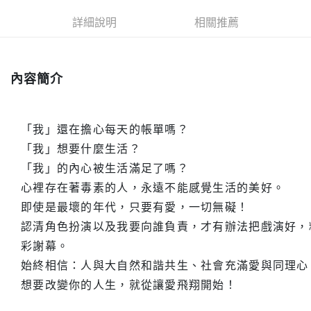
付款後全家取貨
詳細說明
相關推薦
每筆NT$60，滿NT$499(含以上)免運費
付款後7-11取貨
每筆NT$60，滿NT$499(含以上)免運費
內容簡介
宅配
每筆NT$100，滿NT$499(含以上)免運費
「我」還在擔心每天的帳單嗎？
「我」想要什麼生活？
「我」的內心被生活滿足了嗎？
心裡存在著毒素的人，永遠不能感覺生活的美好。
即使是最壞的年代，只要有愛，一切無礙！
認清角色扮演以及我要向誰負責，才有辦法把戲演好，
彩謝幕。
始終相信：人與大自然和諧共生、社會充滿愛與同理心
想要改變你的人生，就從讓愛飛翔開始！