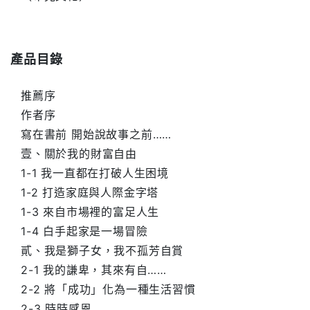
產品目錄
推薦序
作者序
寫在書前 開始說故事之前……
壹、關於我的財富自由
1-1 我一直都在打破人生困境
1-2 打造家庭與人際金字塔
1-3 來自市場裡的富足人生
1-4 白手起家是一場冒險
貳、我是獅子女，我不孤芳自賞
2-1 我的謙卑，其來有自……
2-2 將「成功」化為一種生活習慣
2-3 時時感恩……