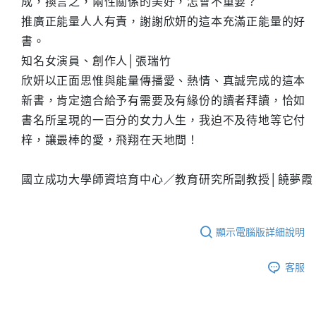
成，換言之，兩性關係的美好，怎會不重要？
推廣正能量人人有責，謝謝欣妍的這本充滿正能量的好
書。
知名女演員、創作人│張瑞竹
欣妍以正面思惟與能量傳播愛、熱情、真誠完成的這本
新書，肯定適合給予有需要及有緣份的讀者拜讀，恰如
書名所呈現的一百分的女力人生，我迫不及待地等它付
梓，讓最棒的愛，飛翔在天地間！
國立成功大學師資培育中心／教育研究所副教授│饒夢霞
顯示電腦版詳細說明
客服