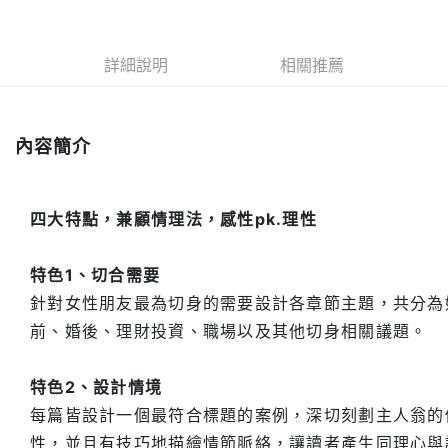
運送方式
付款後全家取貨
詳細說明
相關推薦
每筆NT$60，滿NT$499(含以上)免運費
付款後7-11取貨
每筆NT$60，滿NT$499(含以上)免運費
內容簡介
宅配
每筆NT$100，滿NT$499(含以上)免運費
四大特點，兼顧情理法，感性pk.理性
特色1、切合需要
針對女性朋友最為切身的需要設計各章節主題，共分為
前、婚後、理財投資、職場以及其他切身相關議題。
特色2、設計情境
每篇皆設計一個最符合標題的案例，深切刻劃主人翁的
性，並且有技巧地描繪情節脈絡，讓讀者產生同理心與