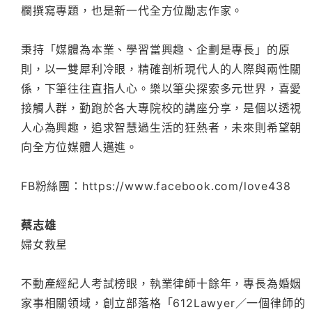
欄撰寫專題，也是新一代全方位勵志作家。
秉持「媒體為本業、學習當興趣、企劃是專長」的原
則，以一雙犀利冷眼，精確剖析現代人的人際與兩性關
係，下筆往往直指人心。樂以筆尖探索多元世界，喜愛
接觸人群，勤跑於各大專院校的講座分享，是個以透視
人心為興趣，追求智慧過生活的狂熱者，未來則希望朝
向全方位媒體人邁進。
FB粉絲團：https://www.facebook.com/love438
蔡志雄
婦女救星
不動產經紀人考試榜眼，執業律師十餘年，專長為婚姻
家事相關領域，創立部落格「612Lawyer／一個律師的