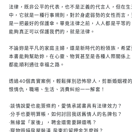
法律，既非公平的代表，也不是正義的代言人，但在生
中，它就是一種行事規則，對於身處弱勢的女性而言，
是一把最好的保護傘。畢竟法律之前，人人都是平等的
能夠真正可以保護我們的，就是法律。
不論妳是平凡的家庭主婦，還是新時代的粉領族，希望
本書能夠幫助妳，在心靈、物質甚至是各種人際關係上
都能順利通往幸福之路。
透過40個真實案例，輕鬆揮別恐怖戀人，剪斷婚姻裡
恨情仇，職場、生活、消費糾紛一一解套！
‧談情說愛也能簽條約，愛情承諾書具有法律效力？
‧分手也要明算帳，如何討回我送舊情人的名牌包？
‧無緣當「家後」，聘金還需要歸還嗎？
‧寵物毀損房屋裝潢 房東扣留押金怎麼辦？