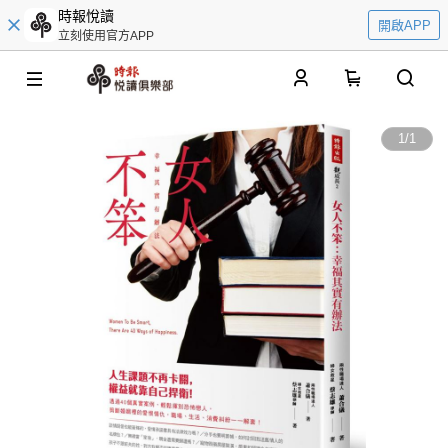
時報悅讀
開啟APP
立刻使用官方APP
0
1
/
1