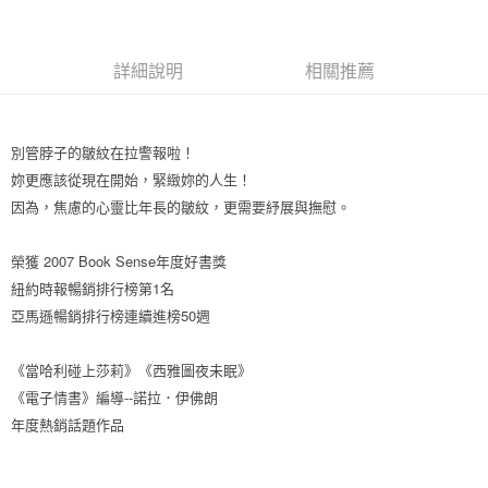
運送方式
付款後全家取貨
詳細說明
相關推薦
每筆NT$60，滿NT$499(含以上)免運費
付款後7-11取貨
每筆NT$60，滿NT$499(含以上)免運費
別管脖子的皺紋在拉警報啦！
妳更應該從現在開始，緊緻妳的人生！
宅配
因為，焦慮的心靈比年長的皺紋，更需要紓展與撫慰。
每筆NT$100，滿NT$499(含以上)免運費
榮獲 2007 Book Sense年度好書獎
紐約時報暢銷排行榜第1名
亞馬遜暢銷排行榜連續進榜50週
《當哈利碰上莎莉》《西雅圖夜未眠》
《電子情書》編導--諾拉．伊佛朗
年度熱銷話題作品