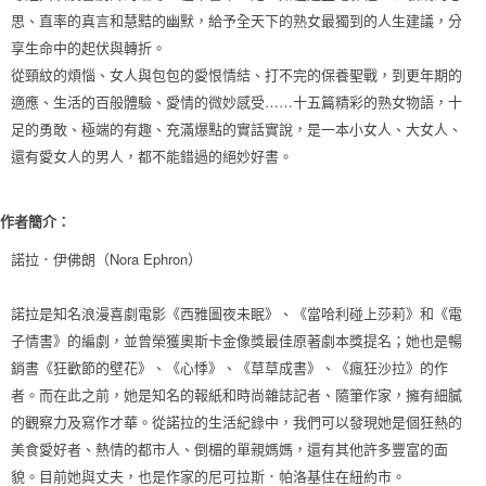
思、直率的真言和慧黠的幽默，給予全天下的熟女最獨到的人生建議，分
享生命中的起伏與轉折。
從頸紋的煩惱、女人與包包的愛恨情結、打不完的保養聖戰，到更年期的
適應、生活的百般體驗、愛情的微妙感受……十五篇精彩的熟女物語，十
足的勇敢、極端的有趣、充滿爆點的實話實說，是一本小女人、大女人、
還有愛女人的男人，都不能錯過的絕妙好書。
作者簡介：
諾拉．伊佛朗（Nora Ephron）
諾拉是知名浪漫喜劇電影《西雅圖夜未眠》、《當哈利碰上莎莉》和《電
子情書》的編劇，並曾榮獲奧斯卡金像獎最佳原著劇本獎提名；她也是暢
銷書《狂歡節的壁花》、《心悸》、《草草成書》、《瘋狂沙拉》的作
者。而在此之前，她是知名的報紙和時尚雜誌記者、隨筆作家，擁有細膩
的觀察力及寫作才華。從諾拉的生活紀錄中，我們可以發現她是個狂熱的
美食愛好者、熱情的都市人、倒楣的單親媽媽，還有其他許多豐富的面
貌。目前她與丈夫，也是作家的尼可拉斯．帕洛基住在紐約市。