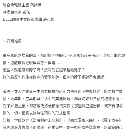
聯合晚報總主筆 蔡詩萍
時尚觀察家 黃薇
ELLE國際中文版總編輯 許心怡
～好眠推薦
很多寫給熟女看的書，都說變老很開心--不必再為孩子操心，沒有月事的煩
擾，還能增長經驗與智慧。但是……
這些人難道沒有脖子嗎？沒看到它越來越鬆弛了？
妳的臉蛋也許能掩飾妳的實際年齡，但妳的脖子絕對不會說謊！
或許，女人們終其一生都要抵抗地心引力帶來的下垂與鬆弛，還要對付愛
情、更年期、空巢期與生活中的其他難題。20歲時妳對自己的種種不滿，
到了40歲之後，都將成為妳最懷念的東西；那些妳已經想像、或不曾思考
過的一切，都將以妳無法預料的形式出現……
諾拉．伊佛朗是《當哈利碰上莎莉》、《西雅圖夜未眠》、《電子情書》
等經典浪漫喜劇片的編導，在本書中，她一如在這些電影裡，以敏銳的心