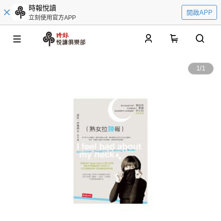
時報悅讀
開啟APP
立刻使用官方APP
0
1
/
1