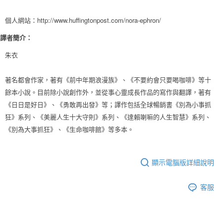
個人網站：http://www.huffingtonpost.com/nora-ephron/
譯者簡介：
朱衣
著名都會作家，著有《前中年期浪漫族》、《不要約會只要喝咖啡》等十
餘本小說。目前除小說創作外，並從事心靈成長作品的寫作與翻譯，著有
《日日是好日》、《勇敢再出發》等；譯作包括全球暢銷書《別為小事抓
狂》系列、《美麗人生十大守則》系列、《達賴喇嘛的人生智慧》系列、
《別為大事抓狂》、《生命咖啡館》等多本。
顯示電腦版詳細說明
客服