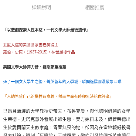
詳細說明
相關推薦
「以悲劇探索人性本惡，一代文學大師最後遺作」
五度入選的美國國家書卷獎得主
羅伯‧史東，(1937-2015)，在世最後作品
美國文學大師菲力普．羅斯鄭重推薦
死了一個女大學生之後，菁英薈萃的大學城，瞬間詭雲瀰漫敝象四曝
「人總希望自己的犧牲有意義，然而生命有時卻無法給你答案」
已婚且瀟灑的大學教授史帝夫‧布魯克曼，與他聰明俏麗的女學
生茉德‧史塔克意外發展出師生戀．雙方始料未及。儘管茉德出
生於愛爾蘭天主教家庭，青春無畏的她，卻因為在當地報紙投書
發表社論，諷刺「反墮胎」示威群眾，徹底引發這個新英格蘭保