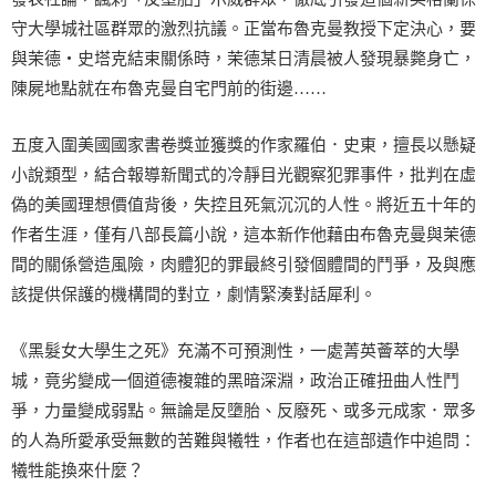
守大學城社區群眾的激烈抗議。正當布魯克曼教授下定決心，要
與茉德‧史塔克結束關係時，茉德某日清晨被人發現暴斃身亡，
陳屍地點就在布魯克曼自宅門前的街邊……
五度入圍美國國家書卷獎並獲獎的作家羅伯．史東，擅長以懸疑
小說類型，結合報導新聞式的冷靜目光觀察犯罪事件，批判在虛
偽的美國理想價值背後，失控且死氣沉沉的人性。將近五十年的
作者生涯，僅有八部長篇小說，這本新作他藉由布魯克曼與茉德
間的關係營造風險，肉體犯的罪最終引發個體間的鬥爭，及與應
該提供保護的機構間的對立，劇情緊湊對話犀利。
《黑髮女大學生之死》充滿不可預測性，一處菁英薈萃的大學
城，竟劣變成一個道德複雜的黑暗深淵，政治正確扭曲人性鬥
爭，力量變成弱點。無論是反墮胎、反廢死、或多元成家．眾多
的人為所愛承受無數的苦難與犧牲，作者也在這部遺作中追問：
犧牲能換來什麼？