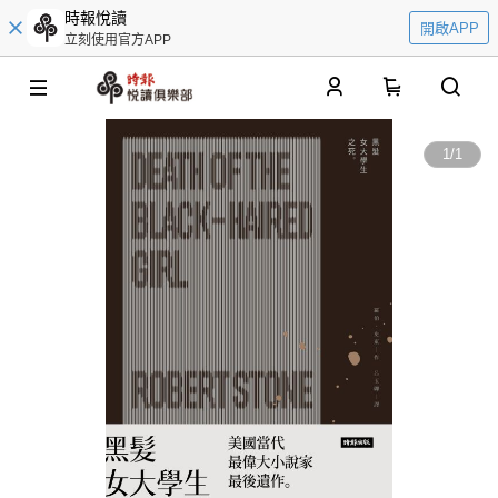
時報悅讀
開啟APP
立刻使用官方APP
0
1
/
1