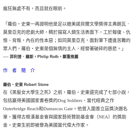
瘋狂無處不有，而且就在眼前。
「羅伯‧史東一再證明他是足以媲美諾貝爾文學獎得主弗朗瓦．
莫里亞克的悲劇大師，精於描寫人類生活表面下，工於報復、仇
恨、背叛，內在的性本惡；如同莫里亞克，面對筆下遭逢苦難的
眾人們，羅伯‧史東是個無情的主人，經營著破碎的慈悲。」
── 菲利普．羅斯，Philip Roth，鄭重推薦
作 者 簡 介
羅伯‧史東 Robert Stone
在《黑髮女大學生之死》之前，羅伯‧史東還完成了七部小說，
包括贏得美國國家書卷獎的Dog Soldiers、當代經典之作
Outerbridge Reach和Damascus Gate。他曾入圍普立茲獎決選名
單，獲得古根漢基金會與國家藝術贊助基金會（NEA）的獎助
金。史東生前即被譽為美國當代偉大作家。