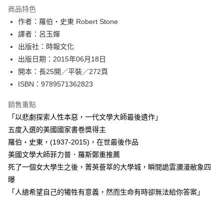
運送方式
商品特色
作者：羅伯‧史東 Robert Stone
付款後全家取貨
譯者：呂玉嬋
每筆NT$60，滿NT$499(含以上)免運費
出版社：時報文化
付款後7-11取貨
出版日期：2015年06月18日
每筆NT$60，滿NT$499(含以上)免運費
開本：長25開／平裝／272頁
ISBN：9789571362823
宅配
每筆NT$100，滿NT$499(含以上)免運費
銷售重點
「以悲劇探索人性本惡，一代文學大師最後遺作」
五度入選的美國國家書卷獎得主
羅伯‧史東，(1937-2015)，在世最後作品
美國文學大師菲力普．羅斯鄭重推薦
死了一個女大學生之後，菁英薈萃的大學城，瞬間詭雲瀰漫敝象四
曝
「人總希望自己的犧牲有意義，然而生命有時卻無法給你答案」