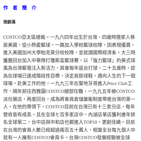
作 者 簡 介
張嗣漢
COSTCO亞太區總裁。一九六四年出生於台灣，四歲時隨家人移
居美國，從小熱愛籃球，一路加入學校籃球校隊，因表現優異，
進入美國加州大學柏克萊分校校隊，並就讀國際經濟系。大三時
獲邀回台加入中華隊打瓊斯盃籃球賽，以「強力籃球」的美式球
風為台灣籃壇注入新活力，其後每年返台打球。二十五歲時，認
為在球場已達成階段性目標，決定高掛球鞋，邁向人生的下一個
球場。赴美工作的他，一九九三年在聖地牙哥進入Price Club工
作，隔年前往西雅圖COSTCO總部任職，一九九五年被COSTCO
派任展店，再度回台，成為將會員倉儲量販制度帶進台灣的第一
人。在他的帶領下，COSTCO目前在台灣已有十三家分店，每年
營收皆有成長，且在全球七百多家店中，內湖店單店獲利連年排
名全球第二，台中店與中和店也都進入TOP10，更創佳績。目前
在台灣的會員人數已經超過兩百五十萬人，相當全台每九個人中
就有一人擁有COSTCO會員卡。台灣COSTCO發展經驗被全球