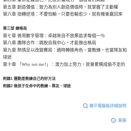
第五章 創造價值：致力為別人創造價值時，就掌握了主動權
第六章 扭轉逆境：不要怕輸，只要愈輸愈少，就有機會贏回來
第三部 練格局
第七章 善用數字管理：卓越來自不放棄追求每個一％
第八章 團隊合作：跳脫自我中心，才能做出格局
第九章 熱情足以改變賽局：適時轉換角色，當教練，也當隊友和
球迷
第十章 「Why not me?」：潛力加上努力，就會累積成偷不走的
附錄1 運動是教練自己的好方法
附錄2 做孩子生命中的教練、隊友、球迷
顯示電腦版詳細說明
客服