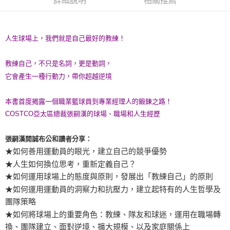
詳細說明
相關推薦
人生球場上，我們就是自己最好的教練！
教練自己，不只是名詞，更是動詞，
它會產生一種行動力，帶你超越逆境
本書首度揭露一個職業籃球員到專業經理人的鍛鍊之路！
COSTCO亞太區總裁張嗣漢的球場、職場和人生經歷
張嗣漢開誠布公和讀者分享：
★如何善用運動員的眼光，建立自己的競爭優勢
★人生如何換位思考，重新定義自己？
★如何運用球場上的態度與原則，發展出「教練自己」的原則
★如何運用運動員的洞察力和抗壓力，建立起特有的人生哲學及
團隊策略
★如何將球場上的重要角色：教練、隊友和球迷，運用在職場轉
換、團隊建立、面對逆境、擴大規模、以及家庭關係上