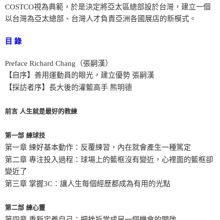
COSTCO視為典範，於是決定將亞太區總部設於台灣，建立一個
以台灣為亞太總部、台灣人才負責亞洲各國展店的新模式。
目 錄
Preface Richard Chang（張嗣漢）
【自序】善用運動員的眼光，建立優勢 張嗣漢
【採訪者序】長大後的灌籃高手 熊明德
前言 人生就是最好的教練
第一部 練球技
第一章 練好基本動作：反覆練習，內在就會產生一種篤定
第二章 專注投入過程：球場上的籃框沒有變近，心裡面的籃框卻
變近了
第三章 掌握3C：讓人生每個經歷都成為有用的光點
第二部 練心靈
第四章 重新定義自己：把挫折當成另一個機會的開啟