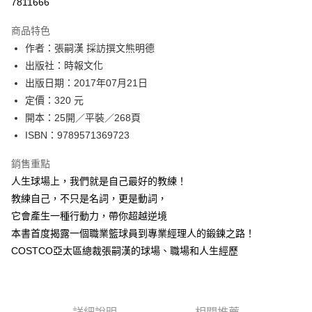
7811666
運送方式
商品特色
作者：張嗣漢 採訪撰文熊明德
付款後全家取貨
出版社：時報文化
每筆NT$60，滿NT$499(含以上)免運費
出版日期：2017年07月21日
付款後7-11取貨
定價：320 元
每筆NT$60，滿NT$499(含以上)免運費
開本：25開／平裝／268頁
ISBN：9789571369723
宅配
每筆NT$100，滿NT$499(含以上)免運費
銷售重點
人生球場上，我們就是自己最好的教練！
教練自己，不只是名詞，更是動詞，
它會產生一種行動力，帶你超越逆境
本書首度揭露一個職業籃球員到專業經理人的鍛鍊之路！
COSTCO亞太區總裁張嗣漢的球場、職場和人生經歷