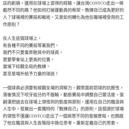
店的虧損，運用在球場上習得的經驗，讓台灣COSTCO走出一條
截然不同的路？他如何打破運動員的框架，教練自己成為更好的
人？球場裡的賽局和戰術，又是如何轉化為他在職場裡受用的工
作原則？
在人生這個球場上，
有各種不同的賽局等著我們，
我們不只要當奔馳其中的球員，
更要學會站上更高的位置，
當場下綜觀全局的教練，
甚至是場外給予力量的球迷！
一個球員必須要有縱觀全場的洞察力，觀眾面前罰球的抗壓性，
落後情況下咬牙追分的不服輸，動態賽局中調整自己靈活度，張
嗣漢把過去在球場上領悟到的態度與原則，運用在自己的職涯與
人生中，發展出一套獨特的「教練自己」的原則。這個源於球場
的領悟不僅讓COSTCO走出了一個與眾不同的發展歷程，也開啟
了他在職涯與人生各階段中換位思考，重新定義自己的思索。