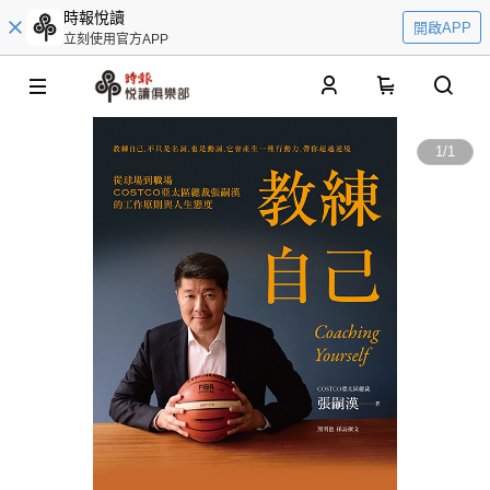
時報悅讀
開啟APP
立刻使用官方APP
0
1
/
1