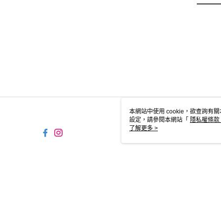
本網站中使用 cookie，欲查詢有關
設定，請參閱本網站「
隱私權條款
使用 cookie。
了解更多 >
TYO-TW-MWEBG132 We
© 2026 by 時報文化出版企業股份有限公司