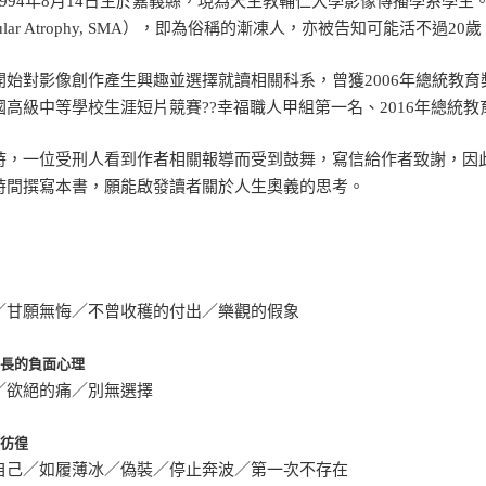
1994年8月14日生於嘉義縣，現為天主教輔仁大學影像傳播學系學生。
cular Atrophy, SMA），即為俗稱的漸凍人，亦被告知可能活不過20
開始對影像創作產生興趣並選擇就讀相關科系，曾獲2006年總統教育
國高級中等學校生涯短片競賽??幸福職人甲組第一名、2016年總統
時，一位受刑人看到作者相關報導而受到鼓舞，寫信給作者致謝，因此
時間撰寫本書，願能啟發讀者關於人生奧義的思考。
／甘願無悔／不曾收穫的付出／樂觀的假象
滋長的負面心理
／欲絕的痛／別無選擇
的彷徨
自己／如履薄冰／偽裝／停止奔波／第一次不存在