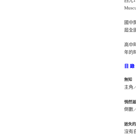
西元
Mus
國中
屆全
高中
年的
目 錄
無知
主角
悄然
倒數
迷失
沒有