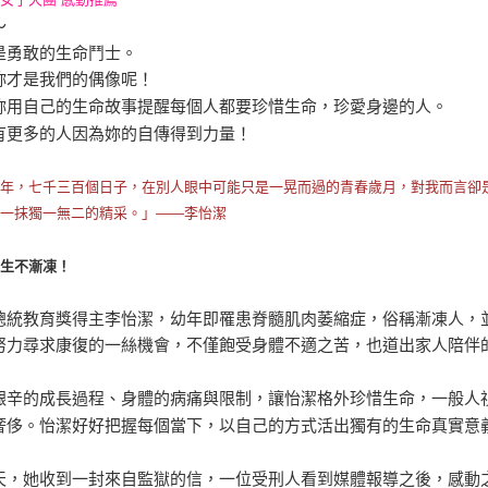
～
是勇敢的生命鬥士。
妳才是我們的偶像呢！
妳用自己的生命故事提醒每個人都要珍惜生命，珍愛身邊的人。
有更多的人因為妳的自傳得到力量！
十年，七千三百個日子，在別人眼中可能只是一晃而過的青春歲月，對我而言卻
了一抹獨一無二的精采。」――李怡潔
人生不漸凍！
總統教育獎得主李怡潔，幼年即罹患脊髓肌肉萎縮症，俗稱漸凍人，並
努力尋求康復的一絲機會，不僅飽受身體不適之苦，也道出家人陪伴
艱辛的成長過程、身體的病痛與限制，讓怡潔格外珍惜生命，一般人
奢侈。怡潔好好把握每個當下，以自己的方式活出獨有的生命真實意
天，她收到一封來自監獄的信，一位受刑人看到媒體報導之後，感動