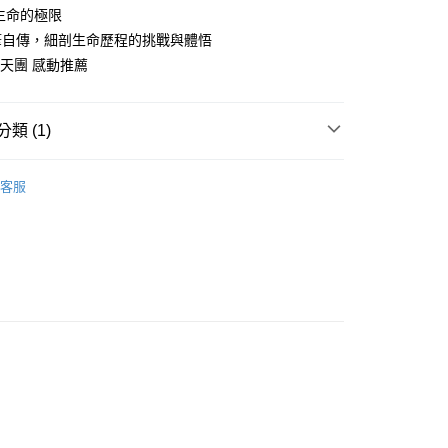
過生命的極限
筆自傳，細剖生命歷程的挑戰與體悟
00，滿NT$499(含以上)免運費
女子天團 感動推薦
類 (1)
藏書
客服