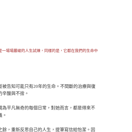
是一場場嚴峻的人生試煉，同樣的是，它都在我們的生命中
被告知可能只有20年的生命。不間斷的治療與復
的辛酸與不捨。
視為平凡無奇的每個日常，對她而言，都是得來不
義。
之餘，重新反思自己的人生，提筆寫信給怡潔。因