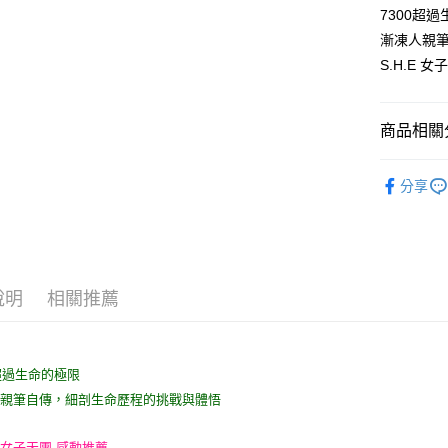
7300超
宅配
漸凍人親
每筆NT$1
S.H.E 
商品相關分
99元限定
分享
說明
相關推薦
0超過生命的極限
人親筆自傳，細剖生命歷程的挑戰與體悟
.E 女子天團 感動推薦