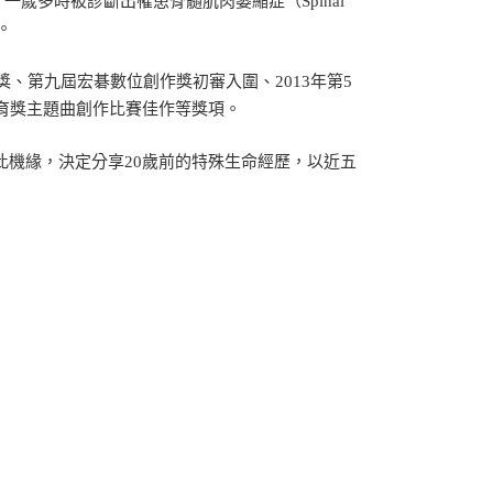
一歲多時被診斷出罹患脊髓肌肉萎縮症（Spinal
歲。
獎、第九屆宏碁數位創作獎初審入圍、2013年第5
教育獎主題曲創作比賽佳作等獎項。
機緣，決定分享20歲前的特殊生命經歷，以近五