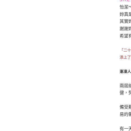
怡潔
妳真
其實
謝謝
希望
「二
添上
漸凍
兩屆
健，
備受
易的
有一