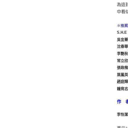
為這
中看
✽推
S.H.
吳宜
沈春
李艷
常立
張啟
葉鳳
趙庭
鐘育
作 
李怡