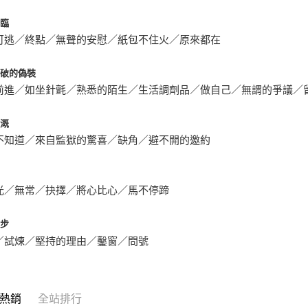
降臨
可逃／終點／無聲的安慰／紙包不住火／原來都在
殘破的偽裝
前進／如坐針氈／熟悉的陌生／生活調劑品／做自己／無謂的爭議／
灌溉
不知道／來自監獄的驚喜／缺角／避不開的邀約
光／無常／抉擇／將心比心／馬不停蹄
邁步
／試煉／堅持的理由／鑿窗／問號
熱銷
全站排行