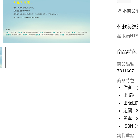
※ 本商品
付款與運
超取滿NT$
付款方式
商品特色
信用卡一
商品編號
7811667
ATM付款
商品特色
作者：
運送方式
出版社
出版日期
付款後全
定價：3
每筆NT$6
開本：2
付款後7-1
ISBN：
每筆NT$6
銷售重點