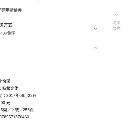
不適用折價券
清除
送方式
紀錄
499免運
次付款
李怡潔
：時報文化
：2017年06月23日
家取貨
00 元
0，滿NT$499(含以上)免運費
5開／平裝／256頁
1取貨
9789571370460
0，滿NT$499(含以上)免運費