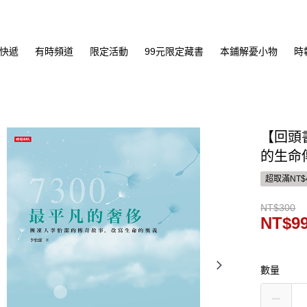
快遞
有時頻道
限定活動
99元限定藏書
本鋪解憂小物
時
【回頭
的生命
超取滿NT$
NT$300
NT$9
數量