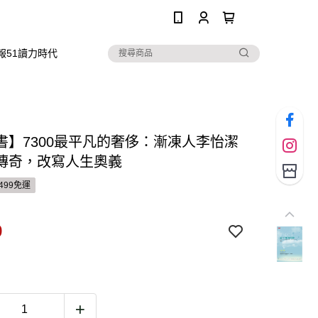
0
報51讀力時代
書】7300最平凡的奢侈：漸凍人李怡潔
傳奇，改寫人生奧義
499免運
9