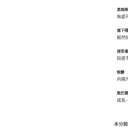
黑暗
無處
揭下
毅然
接受
知道
蛻變
向陽
敢於
成長
本分類