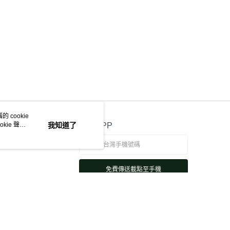
 cookie
kie 聲明
我知道了
官方APP
免費傳送載點至手機
若接到可疑電話，請洽詢165反詐騙專線
本站最佳瀏覽環境請使用 Google Chrome、Firefox 或 Edge 以上版本