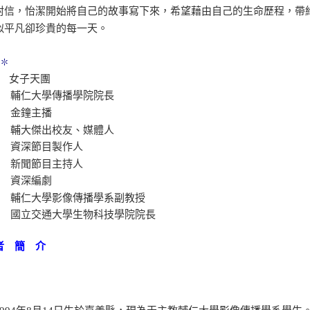
封信，怡潔開始將自己的故事寫下來，希望藉由自己的生命歷程，帶
似平凡卻珍貴的每一天。
薦✽
E
女子天團
蓁
輔仁大學傳播學院院長
華
金鐘主播
秋
輔大傑出校友、媒體人
欣
資深節目製作人
楷
新聞節目主持人
英
資深編劇
輝
輔仁大學影像傳播學系副教授
志
國立交通大學生物科技學院院長
者 簡 介
潔