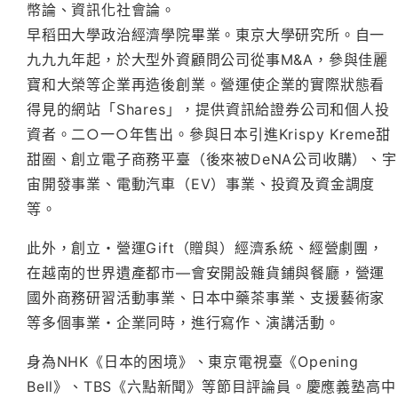
幣論、資訊化社會論。
早稻田大學政治經濟學院畢業。東京大學研究所。自一
九九九年起，於大型外資顧問公司從事M&A，參與佳麗
寶和大榮等企業再造後創業。營運使企業的實際狀態看
得見的網站「Shares」，提供資訊給證券公司和個人投
資者。二○一○年售出。參與日本引進Krispy Kreme甜
甜圈、創立電子商務平臺（後來被DeNA公司收購）、宇
宙開發事業、電動汽車（EV）事業、投資及資金調度
等。
此外，創立・營運Gift（贈與）經濟系統、經營劇團，
在越南的世界遺產都市—會安開設雜貨鋪與餐廳，營運
國外商務研習活動事業、日本中藥茶事業、支援藝術家
等多個事業・企業同時，進行寫作、演講活動。
身為NHK《日本的困境》、東京電視臺《Opening
Bell》、TBS《六點新聞》等節目評論員。慶應義塾高中