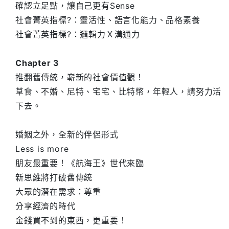
確認立足點，讓自己更有Sense
社會菁英指標?：靈活性、語言化能力、品格素養
社會菁英指標?：邏輯力Ｘ溝通力
Chapter 3
推翻舊傳統，嶄新的社會價值觀！
草食、不婚、尼特、宅宅、比特幣，年輕人，請努力活
下去。
婚姻之外，全新的伴侶形式
Less is more
朋友最重要！《航海王》世代來臨
新思維將打破舊傳統
大眾的潛在需求：尊重
分享經濟的時代
金錢買不到的東西，更重要！