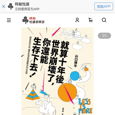
時報悅讀
開啟APP
立刻使用官方APP
0
1
/
1