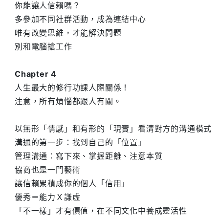
你能讓人信賴嗎？
多參加不同社群活動，成為連結中心
唯有改變思維，才能解決問題
別和電腦搶工作
Chapter 4
人生最大的修行功課人際關係！
注意，所有煩惱都跟人有關。
以無形「情感」和有形的「現實」看清對方的溝通模式
溝通的第一步：找到自己的「位置」
管理溝通：寫下來、掌握距離、注意本質
協商也是一門藝術
讓信賴累積成你的個人「信用」
優秀＝能力Ｘ謙虛
「不一樣」才有價值，在不同文化中養成靈活性