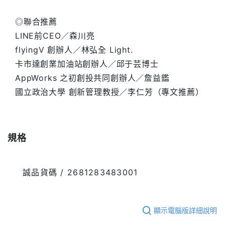
◎聯合推薦
LINE前CEO／森川亮
flyingV 創辦人／林弘全 Light.
卡市達創業加油站創辦人／邱于芸博士
AppWorks 之初創投共同創辦人／詹益鑑
國立政治大學 創新管理教授／李仁芳（專文推薦）
規格
誠品貨碼 / 2681283483001
顯示電腦版詳細說明