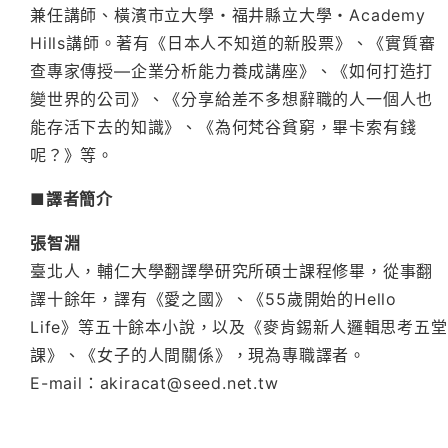
兼任講師、橫濱市立大學・福井縣立大學・Academy
Hills講師。著有《日本人不知道的新股票》、《實質審
查專家傳授—企業分析能力養成講座》、《如何打造打
變世界的公司》、《分享給差不多想辭職的人一個人也
能存活下去的知識》、《為何梵谷貧窮，畢卡索有錢
呢？》等。
■譯者簡介
張智淵
臺北人，輔仁大學翻譯學研究所碩士課程修畢，從事翻
譯十餘年，譯有《愛之國》、《55歲開始的Hello
Life》等五十餘本小說，以及《麥肯錫新人邏輯思考五堂
課》、《女子的人間關係》，現為專職譯者。
E-mail：akiracat@seed.net.tw