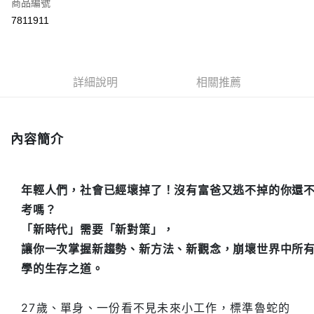
商品編號
ATM付款
7811911
運送方式
付款後全家取貨
詳細說明
相關推薦
每筆NT$60，滿NT$499(含以上)免運費
付款後7-11取貨
每筆NT$60，滿NT$499(含以上)免運費
內容簡介
宅配
每筆NT$100，滿NT$499(含以上)免運費
年輕人們，社會已經壞掉了！沒有富爸又逃不掉的你還
考嗎？
「新時代」需要「新對策」，
讓你一次掌握新趨勢、新方法、新觀念，崩壞世界中所
學的生存之道。
27歲、單身、一份看不見未來小工作，標準魯蛇的